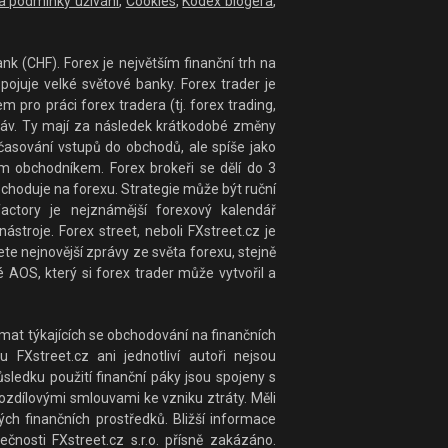
 a podmínky užívání
,
Cookies
,
Kodex blogera
,
nk (CHF). Forex je největším finanční trh na
ojuje velké světové banky. Forex trader je
ro práci forex tradera (tj. forex trading,
práv. Ty mají za následek krátkodobé změny
časování vstupů do obchodů, ale spíše jako
 obchodníkem. Forex brokeři se dělí do 3
bchoduje na forexu. Strategie může být ruční
actory je nejznámější forexový kalendář
stroje. Forex street, neboli FXstreet.cz je
te nejnovější zprávy ze světa forexu, stejně
 AOS, který si forex trader může vytvořil a
at týkajících se obchodování na finančních
 FXstreet.cz ani jednotliví autoři nejsou
ledku použití finanční páky jsou spojeny s
rozdílovými smlouvami ke vzniku ztráty. Měli
ých finančních prostředků. Bližší informace
čnosti FXstreet.cz s.r.o. přísně zakázáno.