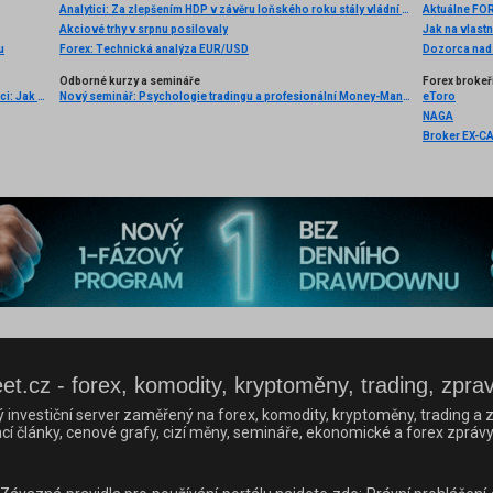
Analytici: Za zlepšením HDP v závěru loňského roku stály vládní výdaje
Aktuálne FOR
Akciové trhy v srpnu posilovaly
Jak na vlastn
u
Forex: Technická analýza EUR/USD
Dozorca na
Odborné kurzy a semináře
Forex brokeř
Světový bestseller o tradingu v češtině! Úspěšní obchodníci: Jak běžní lidé porážejí Wall Street v jeho vlastní hře
Nový seminář: Psychologie tradingu a profesionální Money-Management
eToro
NAGA
Broker EX-C
et.cz - forex, komodity, kryptoměny, trading, zpra
ý investiční server zaměřený na forex, komodity, kryptoměny, trading a z
cí články, cenové grafy, cizí měny, semináře, ekonomické a forex zprávy