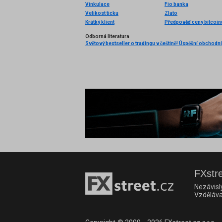
Vinkulace
Fio banka
Velikost ticku
Zlato
Krátký klient
Předpověď ceny bitcoin
Odborná literatura
FXstre
Nezávisl
Vzděláva