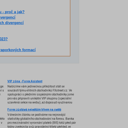
 - proč a jak?
ivergencí
ch divergencí
2023?
raporkových formací
VIP zóna - Forex Asistent
nge.
Nabízíme vám jedinečnou příležitost stát se
í s
součástí týmu elitních obchodníků FXstreet.cz. Ve
.
spolupráci s předními úspěšnými obchodníky jsme
pro vás připravili unikátní VIP skupinu (speciální
uzavřená sekce na webu), až doposud využívanou
pouze několika profesionálními tradery, a k tomu i
Forex zůstává největším trhem na světě
exkluzivní VIP indikátory, doposud úspěšně
používané pouze k soukromým účelům. Nyní se vám
V dnešním článku se podíváme na nejnovější
otevírá možnost stát se součástí této VIP skupiny,
této
statistiky globálního obchodování na forexu. Banka
díky které získáte jedinečné know-how pro
 v
pro mezinárodní vyrovnání plateb (BIS) totiž před pár
obchodování na forexu, výjimečné VIP indikátory, a
týdny zveřejnila svůj pravidelný tříletý přehled, ve