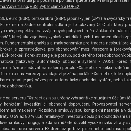
 - Závazná pravidla pro používání portálu najdete zde:
Právní prohlášení
ma/Advertising
,
RSS
,
Výběr článků o FOREX
D), euro (EUR), britská libra (GBP), japonský jen (JPY) a švýcarský fra
orex nemá žádné centrální sídlo a je to takzvaný OTC trh, který prop
hyb měn, respektive na vzájemných pohybech měn. Základním nástrojem p
lendář, který ukazuje časy vyhlašování důležitých fundamentálních z
rzích. Fundamentální analýza a makroenomika pro tradera neslouží pro 
broker je zprostředkoval pro obchodování mezi forexem a forexovým
 ECN brokeři. Forex strategie je postup, pod kterého forex obchodník o
matická (takzvaný automatický obchodní systém - AOS). Forex f
rex můžete sledovat na našem portálu FXstreet.cz v sekci užitečné ná
forexu u nás. Forex zpravodajství je zóna portálu FXstreet.cz, kde najde
Forex robot je jiný název pro automatický obchodní systém, nebo také
 bez obchodníka.
 na serveru FXstreet.cz jsou určeny výhradně ke studijním účelům tém
konkrétní investiční či obchodní doporučení. Provozovatel serveru
adcem ani makléřem. Rozdílové smlouvy jsou komplexní nástroje a v důs
ráty. U 69 až 80 % účtů retailových investorů došlo při obchodování s 
lové smlouvy fungují, a zda si můžete dovolit vysoké riziko ztráty sv
ní obsahu forex serveru FXstreet.cz je bez písemného souhlasu spole