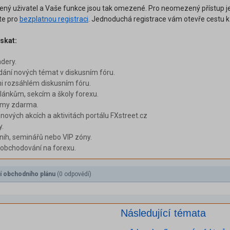
šený uživatel a Vaše funkce jsou tak omezené. Pro neomezený přístup je
ěte pro
bezplatnou registraci
. Jednoduchá registrace vám otevře cestu 
skat:
adery.
dání nových témat v diskusním fóru.
i rozsáhlém diskusním fóru.
ánkům, sekcím a školy forexu.
émy zdarma.
 nových akcích a aktivitách portálu FXstreet.cz
y.
nih, seminářů nebo VIP zóny.
i obchodování na forexu.
í obchodního plánu
(0 odpovědí)
Následující témata