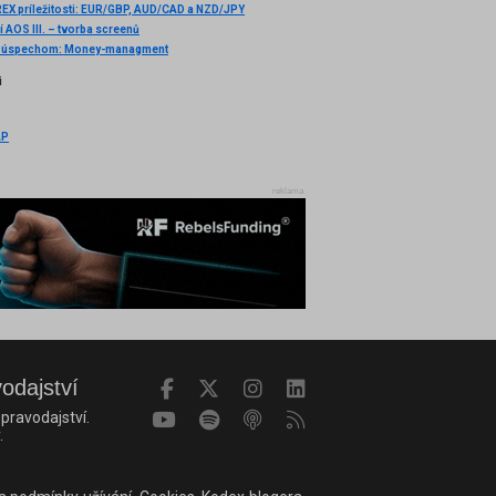
EX príležitosti: EUR/GBP, AUD/CAD a NZD/JPY
í AOS III. – tvorba screenů
d úspechom: Money-managment
i
AP
reklama
vodajství
pravodajství.
.