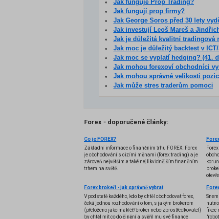
Jak funguje Prop Trading?
Jak fungují prop firmy?
Jak George Soros před 30 lety vydě
Jak investují Leoš Mareš a Jindřic
Jak je důležitá kvalitní tradingová 
Jak moc je důležitý backtest v ICT/SMC konc
Jak moc se vyplatí hedging? (41. dí
Jak mohou forexoví obchodníci vy
Jak mohou správné velikosti pozic
Jak může stres traderům pomoci
Forex - doporučené články:
Co je FOREX?
Forex
Základní informace o finančním trhu FOREX. Forex
Forex
je obchodování s cizími měnami (forex trading) a je
obcho
zároveň největším a také nejlikvidnějším finančním
korun
trhem na světě.
brokeř
otevř
Forex brokeři - jak správně vybrat
V podstatě každého, kdo by chtěl obchodovat forex,
Snem 
čeká jednou rozhodování o tom, s jakým brokerem
nutno
(přeloženo jako makléř/broker nebo zprostředkovatel)
fikce 
by chtěl mít co do činění a svěřil mu své finance
"robo