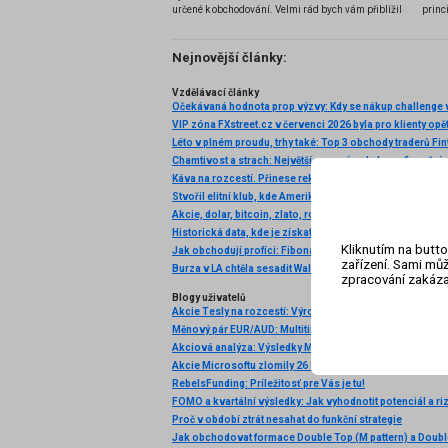
určené k obchodování. Velmi rád bych vám přiblížil
princ
problematiku výběru brokera, rozdíl mezi
jednotlivými typy brokerů a v neposlední řadě uvedu
několik příkladů nejznámějších z nich.
Nejnovější články:
Vzdělávací články
Očekávaná hodnota prop výzvy: Kdy se nákup challenge v
VIP zóna FXstreet.cz v červenci 2026 byla pro klienty opě
Káva na rozcestí. Přinese rekordní úroda další pokles c
Akcie, dolar, bitcoin, zlato, ropa: Začíná to!
Kliknutím na butto
zařízení. Sami můž
zpracování zakáza
Blogy uživatelů
Akcie Tesly na rozcestí: Výrobce aut, nebo startup?
Měnový pár EUR/AUD: Multitimeframe analýza (W1–H4)
RebelsFunding: Príležitosť pre Vás je tu!
FOMO a kvartální výsledky: Jak vyhodnotit potenciál a ri
Proč v období ztrát nesahat do funkční strategie