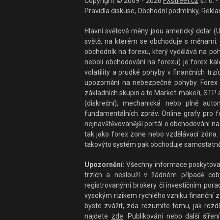
Copyright © 2009 - 2026
FXstreet.cz
s.r.o.
Pravidla diskuse
,
Obchodní podmínky
,
Rekla
Hlavní světové měny jsou americký dolar (US
světě, na kterém se obchoduje s měnami. F
obchodník na forexu, který vydělává na po
neboli obchodování na forexu) je forex ka
volatility a prudké pohyby v finančních t
upozornění na nebezpečné pohyby. Forex 
základních skupin a to Market-makeři, STP a
(diskreční), mechanická nebo plně auto
fundamentálních zpráv. Online grafy pro fo
nejnavštěvovanější portál o obchodování na 
tak jako forex zone nebo vzdělávací zóna. 
takovýto systém pak obchoduje samostatně
Upozornění:
Všechny informace poskytované
trzích a neslouží v žádném případě coby 
registrovanými brokery či investičním por
vysokým rizikem rychlého vzniku finanční zt
byste zvážit, zda rozumíte tomu, jak rozdí
najdete
zde
. Publikování nebo další šíře