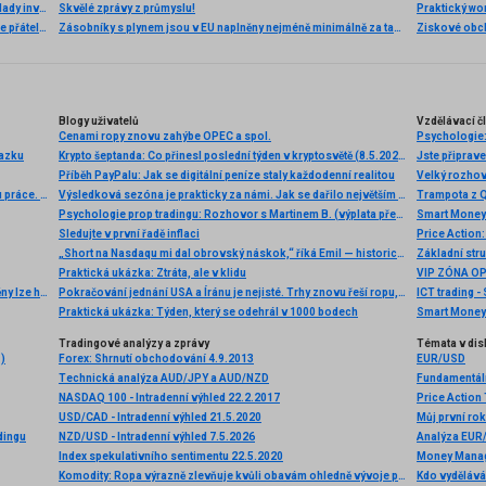
NASDAQ po silném růstu koriguje. Co stojí za změnou nálady investorů?
Skvělé zprávy z průmyslu!
INVESTIČNÍ GLOSA: Trump americký nákup jenů nálepkuje přátelstvím. Pravda je jinde
Zásobníky s plynem jsou v EU naplněny nejméně minimálně za takřka dvě desetiletí, špatná je situace také v ČR. Tuzemské domácnosti a firmy se mohou dočkat citelně vyšších účtů za energie
Blogy uživatelů
Vzdělávací č
Cenami ropy znovu zahýbe OPEC a spol.
Psychologie: 
vazku
Krypto šeptanda: Co přinesl poslední týden v kryptosvětě (8.5.2026)
Jste připrave
Příběh PayPalu: Jak se digitální peníze staly každodenní realitou
Tento týždeň priniesol ďalšie silné dáta z amerického trhu práce. Rast miezd by mal ešte viac zrýchliť.
Výsledková sezóna je prakticky za námi. Jak se dařilo největším společnostem?
Trampota z Q
Psychologie prop tradingu: Rozhovor s Martinem B. (výplata přes 4 000 €)
Smart Money 
Sledujte v první řadě inflaci
Price Action
„Short na Nasdaqu mi dal obrovský náskok,“ říká Emil — historicky první vítěz Fintokei Trading Race
Základní stru
Praktická ukázka: Ztráta, ale v klidu
VIP ZÓNA O
Výprodej na dolaru zesiluje, ale příčiny pádu americké měny lze hledat jen obtížně
Pokračování jednání USA a Íránu je nejisté. Trhy znovu řeší ropu, inflaci i další vývoj v Hormuzu
ICT trading -
Praktická ukázka: Týden, který se odehrál v 1000 bodech
Smart Money t
Tradingové analýzy a zprávy
Témata v dis
S)
Forex: Shrnutí obchodování 4.9.2013
EUR/USD
Technická analýza AUD/JPY a AUD/NZD
Fundamentáln
NASDAQ 100 - Intradenní výhled 22.2.2017
Price Action
USD/CAD - Intradenní výhled 21.5.2020
Můj první rok 
dingu
NZD/USD - Intradenní výhled 7.5.2026
Index spekulativního sentimentu 22.5.2020
Money Mana
Komodity: Ropa výrazně zlevňuje kvůli obavám ohledně vývoje poptávky
Kdo vydělává