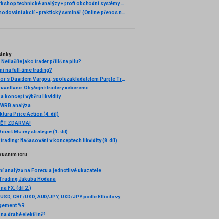
Praktický workshop technické analýzy + profi obchodní systémy (Záznam semináře)
Ziskové obchodování akcií - praktický seminář (Online přenos nebo osobní účast)
lánky
Netlačíte jako trader příliš na pilu?
ni na full-time trading?
Velký rozhovor s Davidem Vargou, spoluzakladatelem Purple Trading a Fintokei
uantlane: Obyčejné tradery nebereme
a koncept výběru likvidity
: WRB analýza
ktura Price Action (4. díl)
PĚT ZDARMA!
 Smart Money strategie (1. díl)
rading: Načasování v konceptech likvidity (8. díl)
kusním fóru
í analýza na Forexu a jednotlivé ukazatele
 Trading Jakuba Hodana
na FX. (díl 2.)
Analýza EUR/USD, GBP/USD, AUD/JPY, USD/JPY podle Elliottovy teorie 31.5.2012
gement %R
 na drahé elektřině?