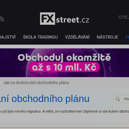
DAJSTVÍ
ŠKOLA TRADINGU
VZDĚLÁVÁNÍ
NÁSTROJE
F
Jak na dodržování obchodního plánu
ní obchodního plánu
ho již bylo mnoho napsáno. A věřte, že rozhodně není zbytečné si vše kolem obcho