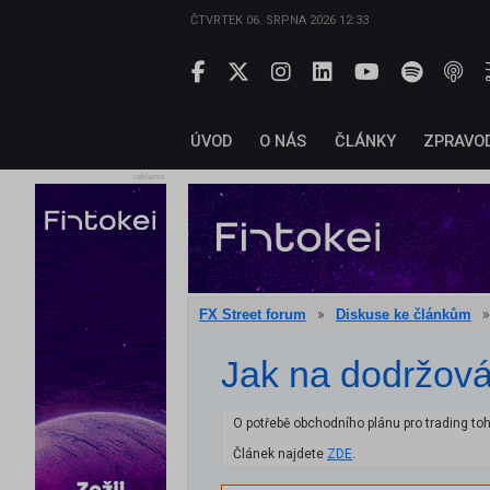
ČTVRTEK 06. SRPNA 2026 12:33
ÚVOD
O NÁS
ČLÁNKY
ZPRAVO
reklama
»
»
FX Street forum
Diskuse ke článkům
Jak na dodržová
O potřebě obchodního plánu pro trading to
Článek najdete
ZDE
.