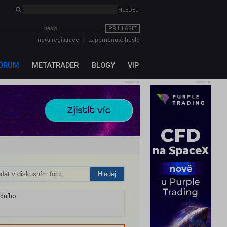
PŘIHLÁSIT
|
nová registrace
zapomenuté heslo
ÓRUM
METATRADER
BLOGY
VIP
reklama
reklama
Hledej
dního...