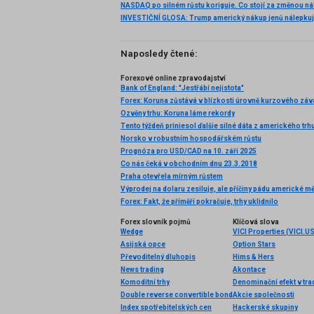
Naposledy čtené:
Forexové online zpravodajství
Bank of England: "Jestřábí nejistota"
Forex: Koruna zůstává v blízkosti úrovně kurzového zá
Ozvěny trhu: Koruna láme rekordy
Norsko v robustním hospodářském růstu
Prognóza pro USD/CAD na 10. září 2025
Co nás čeká v obchodním dnu 23.3.2018
Praha otevřela mírným růstem
Forex: Fakt, že příměří pokračuje, trhy uklidnilo
Forex slovník pojmů
Klíčová slova
Wedge
VICI Properties (VICI.U
Asijská opce
Option Stars
Převoditelný dluhopis
Hims & Hers
News trading
Akontace
Komoditní trhy
Denominační efekt v tra
Double reverse convertible bond
Akcie společnosti
Index spotřebitelských cen
Hackerské skupiny