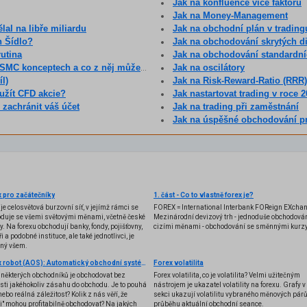
Jak na konfluence více faktorů
Jak na Money-Management
lal na libře miliardu
Jak na obchodní plán v tradingu
h Šídlo?
Jak na obchodování skrytých d
rutina
Jak na obchodování standardní
eptech a co z něj můžeme získat? (25. díl)
Jak na oscilátory
l)
Jak na Risk-Reward-Ratio (RRR)
užít CFD akcie?
Jak nastartovat trading v roce 
 zachránit váš účet
Jak na trading při zaměstnání
Jak na úspěšné obchodování p
 pro začátečníky
1. část - Co to vlastně forex je?
 je celosvětová burzovní síť, v jejímž rámci se
FOREX = International Interbank FOReign EXcha
duje se všemi světovými měnami, včetně české
Mezinárodní devizový trh - jednoduše obchodován
y. Na forexu obchodují banky, fondy, pojišťovny,
cizími měnami - obchodování se směnnými kurzy
i a podobné instituce, ale také jednotlivci, je
ený všem.
Forex robot (AOS): Automatický obchodní systém
Forex volatilita
některých obchodníků je obchodovat bez
Forex volatilita, co je volatilita? Velmi užitečným
sti jakéhokoliv zásahu do obchodu. Je to pouhá
nástrojem je ukazatel volatility na forexu. Grafy v 
nebo reálná záležitost? Kolik z nás věří, že
sekci ukazují volatilitu vybraného měnových párů
ti" mohou profitabilně obchodovat? Na jakých
průběhu aktuální obchodní seance.