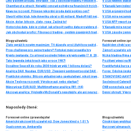
Léto v plném proudu, trhy také: Top 3 obchody traderů Fintokei na indexech a zlatě
V USA týdenní statist
Chamtivost a strach: Největší cenové pohyby na finančních trzích (červenec 2026)
V Kanadě Ivey index
Káva na rozcestí. Přinese rekordní úroda další pokles cen?
V USA průměrný hod
Stvořil elitní klub, kde Ameriku obral o 65 miliard. Madoff řídil největší Ponzi dějin
V USA míra nezaměs
Akcie, dolar, bitcoin, zlato, ropa: Začíná to!
V USA NFP report z
Historická data, kde je získat, jak připojit svého data providera do MultiCharts a proč je budeme potřebovat? (4. díl)
V Kanadě míra neza
Jak obchodují profíci: Fibonacci trading - systém úspěšných traderů
V USA zásoby zemní
Blogy uživatelů
Forexové online zp
Zlato vyráží k novým maximům: Tři důvody, proč žlutý kov opět dominuje
Prop challenge pro swing tradery? Fintokei mění pravidla hry
Krypto šeptanda: Co přinesl poslední týden v kryptosvětě (7. 8. 2026)
Nízká hladina Rýna 
Tato legenda čeká krach jako v roce 1987!
Pozitivní vývoj na Wa
Dosáhne SpaceX do roku 2030 tržeb ve výši 1 bilionu dolarů?
Frankfurtská burza 
Analýza DAX, Nasdaq, EUR/USD: Zlepšený sentiment poslal DAX na nová maxima
Praktické okénko: Bitcoin aktuálně jako spekulativní, nikoli investiční aktivum
Akcie Tesly na rozcestí: Výrobce aut, nebo startup?
Měnový pár EUR/AUD: Multitimeframe analýza (W1–H4)
Akciová analýza: Výsledky McDonald’s nepotěšily, ale ani neurazily. Jakou vizi společnost prezentovala?
Denní shrnutí: Výpro
Naposledy čtené:
Forexové online zpravodajství
Blogy uživatelů
Americký akciový trh uzavřel níž, Dow Jones klesl o 1,01 %
Čínský jüan vystrkuj
Qualcomm vs. Ambarella
Burzovní almanach: 