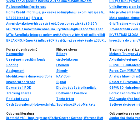
Včera znovu posílila koruna vůči oběma hlavním měnám
Plusy a mínusy roku
Po konsolidácií príde rast
Unikátny program b
Home Credit informuje, jak české rodiny plánují školní výdaje a finanční výchovu dětí
US100 klesá o 1,5 %⏬⏬
Moja osobná skúsen
Americký akciový trh uzavírá výš, Dow Jones získává 0,50 %
Grid Trading – mod
IAG získala nové financování na urychlení digitalizace trhu s náhradními díly pro automobily ve střední a východní Evropě
Změna trendu kvůli 
IATA: Aerolinky letos po celém světě přepraví téměř pět miliard lidí
BREAKING: Německá inflace (CPI) vyšší, než se očekávalo 📈 EURUSD bez větší reakce
Investícia do uránu
Forex slovník pojmů
Klíčová slova
Tradingové analýzy 
Hammering
Biliony
Uzavřené investiční fondy
circle-bit.com
Aktuálně otevřené f
Scoring
Ekonom
GBP/USD - Intradenn
Assignment
Stimuly
Forex: Zamíří EUR
Modifikovaná durace portfolia
NAV Coin
Analýza hlavních m
Investiční horizont
Signál
Reuters: Eurozóna s
Downside 1 ROK
Dlouhodobý zdroj kapitálu
GBP/USD - Intradenn
Tracking shares
Očekávaná korekce
Forex: Technická a
Pokladní burza
Tento týden
FCA varuje před b
Cash Equivalent (Hotovostní ekvivalent)
Společnost RoboMarkets
Světové akciové inde
Odborná literatura
Odborné kurzy a se
Krotitelé trhů - Inspirujte se příběhy George Sorose, Warrena Buffetta a Paula Volckera
Juniorská škola trad