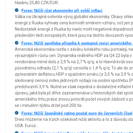
hladinu 25,80 CZK/EUR.
Forex: Nižší růst ekonomiky při vyšší inflaci
Válka na Ukrajině ovlivnila vývoj globální ekonomiky. Obavy o
energií z Ruska vyhnaly ceny komodit směrem vzhůru, což jen přiživ
Nedostatek energií z Ruska by navíc mohl negativně dopadnout
především těch evropských, které jsou na těchto dovozech vyso
Forex: Nižší spotřeba přispěla k sestupné revizi americkéh
Americká ekonomika rostla v závěru loňského roku pomaleji, ne
výraznějším růstu cen. Dynamika reálného HDP za Q4 22 byla v
revidována mírně dolů z 2,9 % na 2,7 % q/q, a to hlavně kvůli oso
původnímu odhadu (2,1 % q/q) vzrostla o 1,4 % q/q. To ale do z
zpřesněním deflátoru HDP v opačném směru (z 3,5 % na 3,9 % q
sledovaný cenový index jádrových výdajů na osobní spotřebu (P
předchozích 3,9 %. Nutně se však nejedná o dodatečné inflační t
úpravu, jaká byla již dříve zaznamenána u historických dat spot
amerického trhu práce znovu potvrdil počet nových žádostí o p
se i minulém týdnu držel pod 200 tis.
Forex: Nižší španělský rating poslal euro do červených čísel
Dnes můžeme na trzích očekávat nižší aktivitu a to z důvodu stát
USA. Euroz...