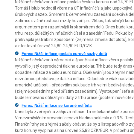
Nižší než očekávaná inflace poslala českou korunu nad 24,70 
Tomáš Holub hodnotil včera na ČT inflační čísla jako uspokojivá a
úrokových sazeb. Směrem k červnovému zasedání očekává deba
zatímco svižně rostoucí mzdy hovoří pro 25bps, tak silnější koru
argumentem pro razantnější krok směrem dolů. Dnes bude kor
trhu, resp. důležitých inflačních čísel a zasedání Fedu. Pokud b
překvapila jestřábím způsobem (zejména změna dot plots), ko
a otestovat úrovně 24,80-24,90 EUR/CZK.
Forex: Nižší inflace poslala eurové sazby dolů
Nižší než očekávaná německá a španělská inflace včera poslaly
vytvořilo jistý depreciační tlak na eurodolar. Trh bude tedy dne
dopadne inflace za celou eurozónu. Očekávání jsou zřejmě nast
neznámou představuje italská inflace. Odpoledne však nadvl
americké události - především pak bude trh velmi bedlivě sled
(zřejmě posledním před příštím zasedáním). Vystoupení šéfa a
bude lemováno důležitými daty z trhu práce (počtem nově otev
Forex: Nižší inflace se koruně nelíbila
Dnes byla zveřejněna zářijová inflace. Ta nečekaně silně zpomal
V meziměsíčním srovnání cenová hladina poklesla o 0,3 %. Tento
Finanční trhy se zřejmě začaly obávat, že by z listopadového zv
kurz koruny vyšplhal až na úroveň 25,83 CZK/EUR. V průběhu d