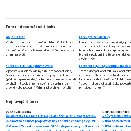
Forex - doporučené články:
Co je FOREX?
Forex pro začátečníky
Základní informace o finančním trhu FOREX. Forex
Forex je celosvětová burzovní síť, v jej
je obchodování s cizími měnami (forex trading) a je
obchoduje se všemi světovými měnami,
zároveň největším a také nejlikvidnějším finančním
koruny. Na forexu obchodují banky, fondy
trhem na světě.
brokeři a podobné instituce, ale také jedn
otevřený všem.
Forex brokeři - jak správně vybrat
V podstatě každého, kdo by chtěl obchodovat forex,
Snem některých obchodníků je obchodo
čeká jednou rozhodování o tom, s jakým brokerem
nutnosti jakéhokoliv zásahu do obchod
(přeloženo jako makléř/broker nebo zprostředkovatel)
fikce nebo reálná záležitost? Kolik z nás
by chtěl mít co do činění a svěřil mu své finance
"roboti" mohou profitabilně obchodovat
určené k obchodování. Velmi rád bych vám přiblížil
principech fungují?
problematiku výběru brokera, rozdíl mezi
jednotlivými typy brokerů a v neposlední řadě uvedu
několik příkladů nejznámějších z nich.
Nejnovější články:
Vzdělávací články
Denní kalendář udál
🚀 FXstreet.cz & eToro přinášejí exkluzivní akci: Získejte 6měsíční členství ve VIP zóně ZDARMA
Ve Švýcarsku rezer
Očekávaná hodnota prop výzvy: Kdy se nákup challenge vyplatí?
V USA spotřebitelsk
VIP zóna FXstreet.cz v červenci 2026 byla pro klienty opět zisková
V USA bude mít slo