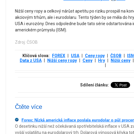
Nižší ceny ropy a celkový nárůst apetitu po riziku prospěl na ko
akciovým trhům, ale i eurodolaru. Tento týden by se měla do hry
USA i eurozóny. Dnes odpoledne bude tato série odstartována 
americkém průmyslu (ISM).
Zdroj: ČSOB
Klíčová slova:
FOREX
|
USA
|
Ceny ropy
|
ČSOB
|
IS
Data z USA
|
Nižší ceny ropy
|
Ceny
|
Hry
|
Nižší ceny
|
|
Sdílení článku:
Čtěte více
Forex: Nízká americká inflace poslala eurodolar o půl proce
O desetinku nižší než očekávaná spotřebitelská inflace v USA z
vyšší volatilitu na eurodolarový trh. Dolarová výnosová křivka t