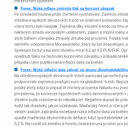
meziročním vyjádření.
Forex: Nízká inflace zmírnila tlak na kurzový závazek
Po středeční hostině přišlo čtvrteční vystřízlivění. Zatímco stře
středoevropských devizových trzích ve znamení zvýšeného zájm
včera tomu bylo naopak. Zejména díky otočení trendu na trhu eur
některým středo-evropským událostem, zájem o místní měny opa
zlotý během včerejška ztrácely zhruba půl procenta. Polské mě
tamního vicepremiéra Morawieckiho, který by byl znepokojen, po
Spokojen by byl s kurzem zlotého mezi 4,2 až 4,5 PLN/EUR. Oprot
opadnutí tlaků na testování kurzového závazku v případě česk
přispěla i ráno publikovaná inflační data za květen.
Forex: Nízká inflační data zahrají na strunu dlouhodobější
Na středoevropských devizových trzích panovala uprostřed pra
podporovalo zejména posilující euro na globálních trzích. Nejv
polský zlotý, když si připsal tři čtvrtiny procenta. Náladu mu zv
prezidenta, že konverze hypotéčních úvěrů denominovaných v 
zlotého bude rozložena do několika let. Negativní dopad do po
tudíž tak drastický, jak se očekávalo. Maďarský forint si včera př
větším ziskům zabránila nečekaně nízká inflační data za květen
spadla maďarská ekonomika do deflace, když spotřebitelské ce
0,2 %. Na rozdíl od zlotého a forintu česká koruna prostor pro po