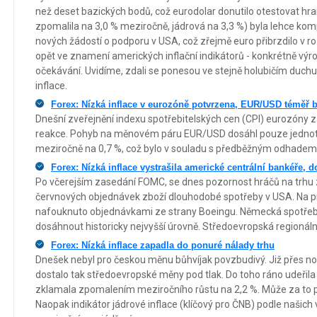
než deset bazických bodů, což eurodolar donutilo otestovat hrani
zpomalila na 3,0 % meziročně, jádrová na 3,3 %) byla lehce 
nových žádostí o podporu v USA, což zřejmě euro přibrzdilo v ro
opět ve znamení amerických inflační indikátorů - konkrétně výrob
očekávání. Uvidíme, zdali se ponesou ve stejně holubičím duchu 
inflace.
Forex: Nízká inflace v eurozóně potvrzena, EUR/USD téměř 
Dnešní zveřejnění indexu spotřebitelských cen (CPI) eurozóny z
reakce. Pohyb na měnovém páru EUR/USD dosáhl pouze jednote
meziročně na 0,7 %, což bylo v souladu s předběžným odhadem
Forex: Nízká inflace vystrašila americké centrální bankéře, d
Po včerejším zasedání FOMC, se dnes pozornost hráčů na trhu
červnových objednávek zboží dlouhodobé spotřeby v USA. Na pr
nafouknuto objednávkami ze strany Boeingu. Německá spotřebi
dosáhnout historicky nejvyšší úrovně. Středoevropská regionáln
Forex: Nízká inflace zapadla do ponuré nálady trhu
Dnešek nebyl pro českou měnu bůhvíjak povzbudivý. Již přes noc
dostalo tak středoevropské měny pod tlak. Do toho ráno udeřila čí
zklamala zpomalením meziročního růstu na 2,2 %. Může za to př
Naopak indikátor jádrové inflace (klíčový pro ČNB) podle našich 