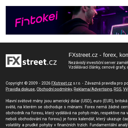
FXstreet.cz - forex, ko
Nezávislý investiční server zaměř
Vzdělávací články, cenové grafy,
Copyright © 2009 - 2026
FXstreet.cz
s.r.o. - Závazná pravidla pro p
Pravidla diskuse
,
Obchodní podmínky
,
Reklama/Advertising
,
RSS
,
Vý
Hlavní světové měny jsou americký dolar (USD), euro (EUR), britská 
světě, na kterém se obchoduje s měnami. Forex nemá žádné centrál
obchodník na forexu, který vydělává na pohyb měn, respektive na v
neboli obchodování na forexu) je forex kalendář, který ukazuje č
volatility a prudké pohyby v finančních trzích. Fundamentální ana