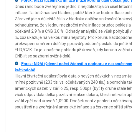
Forex: Nižší tuzemská inflace může korunu dále dostat pod t
Dnes ráno bude zveřejněno jedno z nejdůležitějších čísel letošn
inflace. Ta totiž nastaví hladinu, poblíž které se bude inflace po
Zároveň jde o důležité číslo z hlediska dalšího snižování úroko
odhadujeme, že v lednu meziroční míra inflace prudce poklesla
očekává 2,9 % a ČNB 3,0 %. Odhady analytiků se však pohybují 
%, což ukazuje na velkou míru nejistoty. Pro korunu každopádně 
překvapení směrem dolů by ji pravděpodobně poslalo do ještě hl
EUR/CZK. To je z našeho pohledu již úroveň, kdy koruna začín
ČNB jít se sazbami svižně dolů.
Forex: Nižší týdenní počet žádostí o podporu v nezaměstna
krátkodobě
Hlavní čtvrteční událostí byla data o nových dávkách v nezaměs
mírně pozitivně (233 tis. vs. očekávaných 240 tis.) a pomohla t
amerických sazeb v září o 25, resp. 50bps (byť ty druhé stále le
však odpovídala délka pozitivní reakce dolaru, která netrvala 
vrátil zpět nad úroveň 1,0900. Dnešek není z pohledu očekávaný
soustředí na zveřejnění americké inflace za červenec příští střed