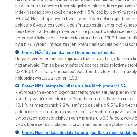
se zejména růstovým (technologickým) akciím, které jsou citli
index Nasdaq povyskočil o necelých 1,5 %, což byl čtvrtý růst v 
+9,7 %). Na dluhopisových trzích se více daří delším splatnoste
poklesl o 8,4bps, což vedlo k dalšímu zploštění americké výnoso
desetiletým a dvouletým výnosem se propadl o další více než 3b
americká křivka je nejvíce invertovaná od roku 1982. Hlavním 
byla nižší výrobní inflace za říjen, která následovala po nižší spot
Forex: Nižší dynamika mezd korunu nerozhodila
I když závěr týden přinesl zajímavá tuzemská data, s kurzem k
nezamávalo. Ten se během páteční seance držel relativně stabi
CZK/EUR. Koruna tak nenásledovala forint a zlotý, které mazaly z
holubičím výstupu z jednání ECB.
Forex: Nižší evropská inflace a silnější trh práce v USA
Z evropských ekonomických dat tento týden zaujaly především 
zaostaly za očekáváními napříč kontinentem. Inflace za celou e
10,1 % na meziročních 9,2 %, zatímco se čekalo 9,5 %. Po třech m
jednociferného teritoria a roste šance, že vrchol má již za seb
evropských spotřebitelských cen v průměru o 0,3 % jde z velké
vlády, která se rozhodla pomoci domácnostem s vysokými cena
Forex: Nižší inflace dostala korunu pod tlak a musí si dát p