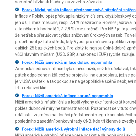
samotné blízkosti hladiny kurzového závazku.
Forex: Nízká polská inflace předznamenává středeční sníže
Inflace v Polsku opět překvapila nízkým číslem, když bleskový o
jen o 0,1 meziměsíčně, resp. 2,4 % meziročně. Rovněž jádrová 
a to někam k hodnotě 2,7-2,8 % (meziročně). Pro NBP je to jasný s
že netřeba přerušovat cyklus snižování úrokových sazeb. To v
proběhnout již tuto středu, kdy Výbor pro měnovou politiku zřej
dalších 25 bazických bodů. Pro zlotý to nejsou úplně dobré zprá
vůči hlavním měnám (USD, GBP, a nakonec i EUR) rychle zužuje.
Forex: Nižší americká inflace dolaru nepomohla
Americká lednová inflace byla o něco nižší, než trh očekával, ta
pátek odpoledne nižší, což se projevilo i na eurodolaru, jež se po
je v USA svátek, a tak pokud se na geopolitické scéně neobjeví 
trhu relativní klid.
Forex: Nižší americká inflace koruně nepomohla
Nižší americká inflační čísla a lepší výkony akcií tentokrát korun
pokles dubnové míry nezaměstnanosti. Pozornost se v tuto chví
události - zejména na dnešní představení mega-konsolidačního ba
posledního zasedání bankovní rady ČNB, kde tři členové zvedly 
Forex: Nižší americká výrobní inflace tlačí výnosy dolů
Nižší americká výrobní inflace včera poskytla dluhopisům i akci