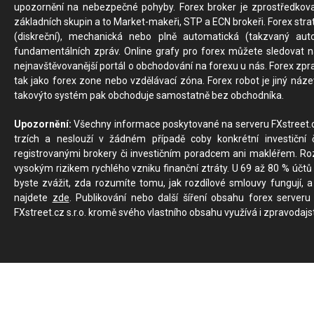
upozornění na nebezpečné pohyby. Forex broker je zprostředkov
základních skupin a to Market-makeři, STP a ECN brokeři. Forex stra
(diskreční), mechanická nebo plně automatická (takzvaný aut
fundamentálních zpráv. Online grafy pro forex můžete sledovat na 
nejnavštěvovanější portál o obchodování na forexu u nás. Forex zprav
tak jako forex zone nebo vzdělávací zóna. Forex robot je jiný náz
takovýto systém pak obchoduje samostatně bez obchodníka.
Upozornění:
Všechny informace poskytované na serveru FXstreet.cz
trzích a neslouží v žádném případě coby konkrétní investiční č
registrovanými brokery či investičním poradcem ani makléřem. Rozd
vysokým rizikem rychlého vzniku finanční ztráty. U 69 až 80 % účtů 
byste zvážit, zda rozumíte tomu, jak rozdílové smlouvy fungují, a
najdete
zde
. Publikování nebo další šíření obsahu forex serveru
FXstreet.cz s.r.o. kromě svého vlastního obsahu využívá i zpravodajs