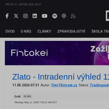
PÁTEK 07. SRPNA 2026 04:51
ÚVOD
O NÁS
ČLÁNKY
ZPRAVODAJSTVÍ
ŠKOLA TR
Zlato - Intradenní výhled 
11.05.2026 07:31
Autor:
Tým FXstreet.cz
Sekce:
Tradingové 