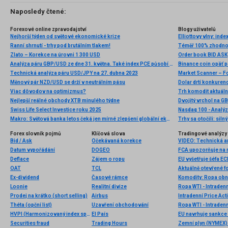
Naposledy čtené:
Forexové online zpravodajství
Blogy uživatelů
Nejhorší týden od světové ekonomické krize
Ranní shrnutí - trhy pod brutálním tlakem!
Téměř 100% zhodnoc
Zlato – Korekce na úrovni 1 300 USD
Order book BID ASK
Analýza páru GBP/USD ze dne 31. května. Také index PCE působí proti dolaru
Binance coin opäť pá
Technická analýza páru USD/JPY na 27. dubna 2023
Market Scanner – F
Měnový pár NZD/USD se drží v neutrálním pásu
Viac dôvodov na optimizmus?
Trh komodit aktuáln
Nejlepší reálné obchody XTB minulého týdne
Swiss Life Select Investice roku 2025
Nasdaq 100 - Analýz
Makro: Světová banka letos čeká jen mírné zlepšení globální ekonomiky
Trhy sa otočili: silný
Forex slovník pojmů
Klíčová slova
Tradingové analýzy 
Bid / Ask
Očekávaná korekce
Datum vypořádání
DOGEO
FCA upozorňuje na n
Deflace
Zájem o ropu
EU vyšetřuje šéfa EC
OAT
TCL
Aktuálně otevřené f
Ex-dividend
Časové rámce
Komodity: Ropa obno
Loonie
Realitní divize
Ropa WTI - Intraden
Prodej na krátko (short selling)
Airbus
Intradenní Price Act
Théta (opční list)
Uzavření obchodování
Ropa WTI - Intraden
HVPI (Harmonizovaný index spotřebitelských cen)
El País
EU navrhuje sankce 
Securities fraud
Trading Hours
Zemní plyn (NYMEX) 