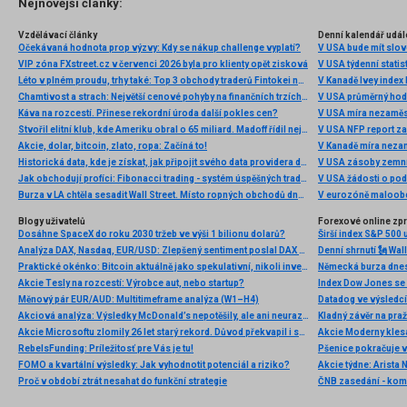
Nejnovější články:
Vzdělávací články
Denní kalendář udál
Očekávaná hodnota prop výzvy: Kdy se nákup challenge vyplatí?
V USA bude mít slo
VIP zóna FXstreet.cz v červenci 2026 byla pro klienty opět zisková
V USA týdenní statist
Léto v plném proudu, trhy také: Top 3 obchody traderů Fintokei na indexech a zlatě
V Kanadě Ivey index
Chamtivost a strach: Největší cenové pohyby na finančních trzích (červenec 2026)
V USA průměrný hod
Káva na rozcestí. Přinese rekordní úroda další pokles cen?
V USA míra nezaměs
Stvořil elitní klub, kde Ameriku obral o 65 miliard. Madoff řídil největší Ponzi dějin
V USA NFP report z
Akcie, dolar, bitcoin, zlato, ropa: Začíná to!
V Kanadě míra neza
Historická data, kde je získat, jak připojit svého data providera do MultiCharts a proč je budeme potřebovat? (4. díl)
V USA zásoby zemní
Jak obchodují profíci: Fibonacci trading - systém úspěšných traderů
V USA žádosti o po
Burza v LA chtěla sesadit Wall Street. Místo ropných obchodů dnes místem duní basy
V eurozóně maloobc
Blogy uživatelů
Forexové online zp
Dosáhne SpaceX do roku 2030 tržeb ve výši 1 bilionu dolarů?
Širší index S&P 500 
Analýza DAX, Nasdaq, EUR/USD: Zlepšený sentiment poslal DAX na nová maxima
Praktické okénko: Bitcoin aktuálně jako spekulativní, nikoli investiční aktivum
Akcie Tesly na rozcestí: Výrobce aut, nebo startup?
Index Dow Jones se 
Měnový pár EUR/AUD: Multitimeframe analýza (W1–H4)
Akciová analýza: Výsledky McDonald’s nepotěšily, ale ani neurazily. Jakou vizi společnost prezentovala?
Kladný závěr na pra
Akcie Microsoftu zlomily 26 let starý rekord. Důvod překvapil i samotné investory
RebelsFunding: Príležitosť pre Vás je tu!
FOMO a kvartální výsledky: Jak vyhodnotit potenciál a riziko?
Proč v období ztrát nesahat do funkční strategie
ČNB zasedání - ko