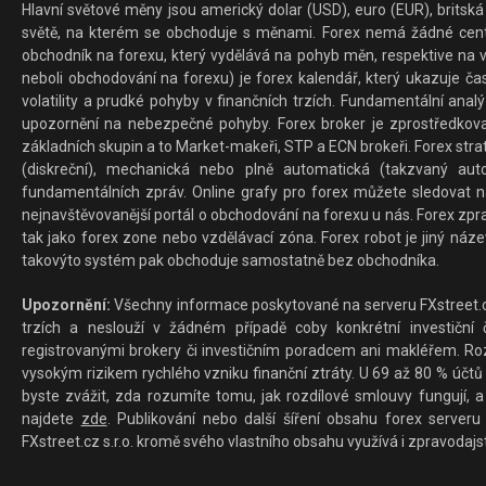
Hlavní světové měny jsou americký dolar (USD), euro (EUR), britská 
světě, na kterém se obchoduje s měnami. Forex nemá žádné centrál
obchodník na forexu, který vydělává na pohyb měn, respektive na v
neboli obchodování na forexu) je forex kalendář, který ukazuje č
volatility a prudké pohyby v finančních trzích. Fundamentální ana
upozornění na nebezpečné pohyby. Forex broker je zprostředkov
základních skupin a to Market-makeři, STP a ECN brokeři. Forex stra
(diskreční), mechanická nebo plně automatická (takzvaný aut
fundamentálních zpráv. Online grafy pro forex můžete sledovat na 
nejnavštěvovanější portál o obchodování na forexu u nás. Forex zprav
tak jako forex zone nebo vzdělávací zóna. Forex robot je jiný náz
takovýto systém pak obchoduje samostatně bez obchodníka.
Upozornění:
Všechny informace poskytované na serveru FXstreet.cz
trzích a neslouží v žádném případě coby konkrétní investiční č
registrovanými brokery či investičním poradcem ani makléřem. Rozd
vysokým rizikem rychlého vzniku finanční ztráty. U 69 až 80 % účtů 
byste zvážit, zda rozumíte tomu, jak rozdílové smlouvy fungují, a
najdete
zde
. Publikování nebo další šíření obsahu forex serveru
FXstreet.cz s.r.o. kromě svého vlastního obsahu využívá i zpravodajs