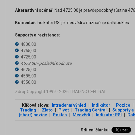
Alternativní scénář:
Nad 4725,00 je pravděpodobný růst na 4765
Komentář:
Indikátor RSI je medvědí a naznačuje další pokles.
Supporty a rezistence:
4800,00
4765,00
4725,00
4673,00 - poslední hodnota
4625,00
4585,00
4550,00
Zdroj: Copyright 1999 - 2026 TRADING CENTRAL
Klíčová slova:
Intradenní výhled
|
Indikátor
|
Pozice
|
Trading
|
Zlato
|
Pivot
|
Trading Central
|
Supporty a
(short) pozice
|
Pokles
|
Medvědi
|
Indikátor RSI
|
Dal
Sdílení článku: