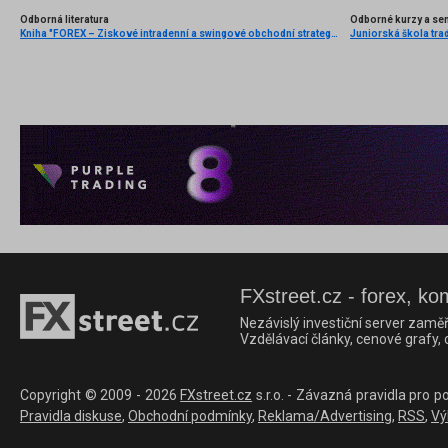
Odborná literatura
Odborné kurzy a se
Kniha "FOREX – Ziskové intradenní a swingové obchodní strategie" od Kathy Lien vychází v češtině!
Juniorská škola trad
FXstreet.cz - forex, ko
Nezávislý investiční server zaměř
Vzdělávací články, cenové grafy,
Copyright © 2009 - 2026
FXstreet.cz
s.r.o. - Závazná pravidla pro p
Pravidla diskuse
,
Obchodní podmínky
,
Reklama/Advertising
,
RSS
,
Vý