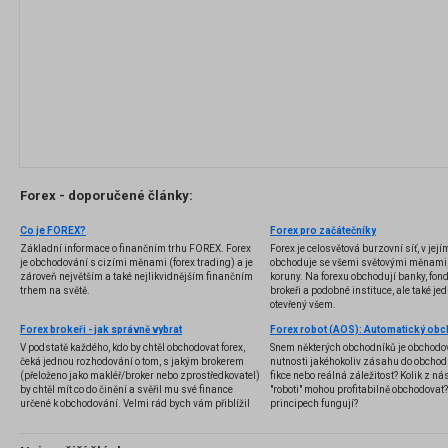
Forex - doporučené články:
Co je FOREX?
Forex pro začátečníky
Základní informace o finančním trhu FOREX. Forex
Forex je celosvětová burzovní síť, v jej
je obchodování s cizími měnami (forex trading) a je
obchoduje se všemi světovými měnami,
zároveň největším a také nejlikvidnějším finančním
koruny. Na forexu obchodují banky, fondy
trhem na světě.
brokeři a podobné instituce, ale také jedn
otevřený všem.
Forex brokeři - jak správně vybrat
V podstatě každého, kdo by chtěl obchodovat forex,
Snem některých obchodníků je obchodo
čeká jednou rozhodování o tom, s jakým brokerem
nutnosti jakéhokoliv zásahu do obchod
(přeloženo jako makléř/broker nebo zprostředkovatel)
fikce nebo reálná záležitost? Kolik z nás
by chtěl mít co do činění a svěřil mu své finance
"roboti" mohou profitabilně obchodovat
určené k obchodování. Velmi rád bych vám přiblížil
principech fungují?
problematiku výběru brokera, rozdíl mezi
jednotlivými typy brokerů a v neposlední řadě uvedu
několik příkladů nejznámějších z nich.