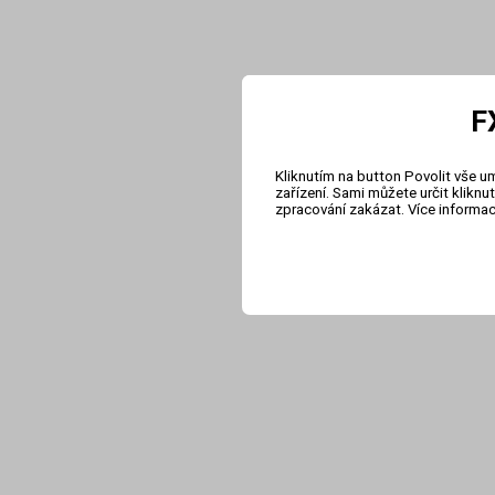
F
Kliknutím na button Povolit vše u
zařízení. Sami můžete určit klikn
zpracování zakázat. Více informa