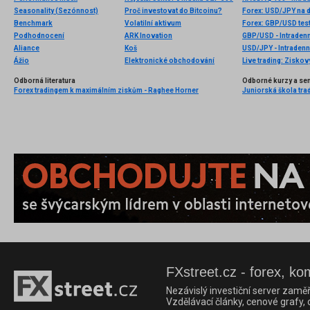
Seasonality (Sezónnost)
Proč investovat do Bitcoinu?
Forex: USD/JPY na d
Benchmark
Volatilní aktivum
Forex: GBP/USD tes
Podhodnocení
ARK Inovation
GBP/USD - Intradenn
Aliance
Koš
USD/JPY - Intradenn
Ážio
Elektronické obchodování
Live trading: Zisk
Odborná literatura
Odborné kurzy a se
Forex tradingem k maximálním ziskům - Raghee Horner
Juniorská škola tradi
FXstreet.cz - forex, ko
Nezávislý investiční server zaměř
Vzdělávací články, cenové grafy,