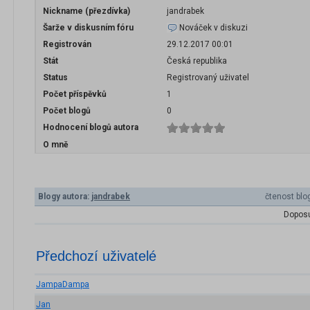
Nickname (přezdívka)
jandrabek
Šarže v diskusním fóru
Nováček v diskuzi
Registrován
29.12.2017 00:01
Stát
Česká republika
Status
Registrovaný uživatel
Počet příspěvků
1
Počet blogů
0
Hodnocení blogů autora
O mně
Blogy autora:
jandrabek
čtenost blo
Doposu
Předchozí uživatelé
JampaDampa
Jan