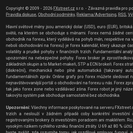
Copyright © 2009 - 2026
FXstreet.cz
s.r.o. - Závazná pravidla pro p
Pravidla diskuse
,
Obchodní podmínky
,
Reklama/Advertising
,
RSS
,
Vý
Hlavní světové měny jsou americký dolar (USD), euro (EUR), britská 
světě, na kterém se obchoduje s měnami. Forex nemá žádné centrál
obchodník na forexu, který vydělává na pohyb měn, respektive na v
neboli obchodování na forexu) je forex kalendář, který ukazuje č
volatility a prudké pohyby v finančních trzích. Fundamentální ana
upozornění na nebezpečné pohyby. Forex broker je zprostředkov
základních skupin a to Market-makeři, STP a ECN brokeři. Forex stra
(diskreční), mechanická nebo plně automatická (takzvaný aut
fundamentálních zpráv. Online grafy pro forex můžete sledovat na 
nejnavštěvovanější portál o obchodování na forexu u nás. Forex zprav
tak jako forex zone nebo vzdělávací zóna. Forex robot je jiný náz
takovýto systém pak obchoduje samostatně bez obchodníka.
Upozornění:
Všechny informace poskytované na serveru FXstreet.cz
trzích a neslouží v žádném případě coby konkrétní investiční č
registrovanými brokery či investičním poradcem ani makléřem. Rozd
vysokým rizikem rychlého vzniku finanční ztráty. U 69 až 80 % účtů 
byste zvážit, zda rozumíte tomu, jak rozdílové smlouvy fungují, a