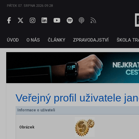
PÁTEK 07. SRPNA 2026 09:28
ÚVOD
O NÁS
ČLÁNKY
ZPRAVODAJSTVÍ
ŠKOLA TR
Veřejný profil uživatele
ja
Informace o uživateli
Obrázek