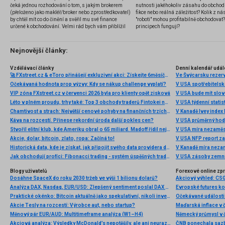
čeká jednou rozhodování o tom, s jakým brokerem
nutnosti jakéhokoliv zásahu do obchod
(přeloženo jako makléř/broker nebo zprostředkovatel)
fikce nebo reálná záležitost? Kolik z nás
by chtěl mít co do činění a svěřil mu své finance
"roboti" mohou profitabilně obchodovat
určené k obchodování. Velmi rád bych vám přiblížil
principech fungují?
problematiku výběru brokera, rozdíl mezi
jednotlivými typy brokerů a v neposlední řadě uvedu
několik příkladů nejznámějších z nich.
Nejnovější články:
Vzdělávací články
Denní kalendář udál
🚀 FXstreet.cz & eToro přinášejí exkluzivní akci: Získejte 6měsíční členství ve VIP zóně ZDARMA
Ve Švýcarsku rezer
Očekávaná hodnota prop výzvy: Kdy se nákup challenge vyplatí?
V USA spotřebitelsk
VIP zóna FXstreet.cz v červenci 2026 byla pro klienty opět zisková
V USA bude mít slo
Léto v plném proudu, trhy také: Top 3 obchody traderů Fintokei na indexech a zlatě
V USA týdenní statist
Chamtivost a strach: Největší cenové pohyby na finančních trzích (červenec 2026)
V Kanadě Ivey index
Káva na rozcestí. Přinese rekordní úroda další pokles cen?
V USA průměrný hod
Stvořil elitní klub, kde Ameriku obral o 65 miliard. Madoff řídil největší Ponzi dějin
V USA míra nezaměs
Akcie, dolar, bitcoin, zlato, ropa: Začíná to!
V USA NFP report z
Historická data, kde je získat, jak připojit svého data providera do MultiCharts a proč je budeme potřebovat? (4. díl)
V Kanadě míra neza
Jak obchodují profíci: Fibonacci trading - systém úspěšných traderů
V USA zásoby zemní
Blogy uživatelů
Forexové online zp
Dosáhne SpaceX do roku 2030 tržeb ve výši 1 bilionu dolarů?
Analýza DAX, Nasdaq, EUR/USD: Zlepšený sentiment poslal DAX na nová maxima
Evropské futures k
Praktické okénko: Bitcoin aktuálně jako spekulativní, nikoli investiční aktivum
Akcie Tesly na rozcestí: Výrobce aut, nebo startup?
Maďarská inflace v 
Měnový pár EUR/AUD: Multitimeframe analýza (W1–H4)
Německý průmysl v 
Akciová analýza: Výsledky McDonald’s nepotěšily, ale ani neurazily. Jakou vizi společnost prezentovala?