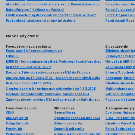
Akcie Microsoftu zlomily 26 let starý rekord. Důvod překvapil i samotné investory
Forex: Koruna po ho
RebelsFunding: Príležitosť pre Vás je tu!
Forex: Dolaru pomáha
FOMO a kvartální výsledky: Jak vyhodnotit potenciál a riziko?
Forex: Trh práce v U
Proč v období ztrát nesahat do funkční strategie
Ranní shrnutí: Ropa 
Naposledy čtené:
Forexové online zpravodajství
Blogy uživatelů
Forex: Česká inflace koruně nenahraje
EUR/USD
Základy Money-Ma
EURUSD - Denní a intradenní výhled: Preferovaný scénář pro dnešní den očekává posílení eura
Měnový pár GBP/CHF
Graf dne: EURUSD (26.01.2021)
Je už čas na nákup
Komodity: Týdenní zásoby ropy a paliv v USA do 15. února
Bilancia 3. obchodn
Analýza zlata na 17. února 2023 – průraz formace medvědí vlajky a potenciál dalšího poklesu
Schopnosti, které z 
Graf dne – Stříbro (14.10.2025)
3 zprávy, bez kterých se dnes na trzích neobejdete (11.5.2021)
Multitimeframe anal
Obchodujete fundamenty? Pokud ano, zaměřte se na USA
Jak lze přistoupit 
Změny v daňovém systému USA mohou vyvolat lokální tlak na poptávku na trhu (ceny zlata a index #SPX mohou klesnout)
Rozhovor s Václave
Forex slovník pojmů
Klíčová slova
Tradingové analýzy 
CDAX
Severní Korea
Dow Jones - Intrade
Akciový registr
Zpomalení hospodářského růstu
Zlato - Intradenní v
Obligační fondy
Aktuální cena zlata
Intradenní Price Act
Peněžní trh
Komentář odborníka
Forex: Technická a
Performance index
Největší sektor v indexu S&P 500
NASDAQ 100 - Intrad