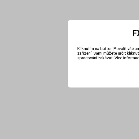
F
Kliknutím na button Povolit vše u
zařízení. Sami můžete určit klikn
zpracování zakázat. Více informa