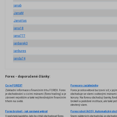
janab
JanaM
JanaVas
jana18
jana777
janbarek3
janbures
janda74
Forex - doporučené články:
Co je FOREX?
Forex pro začátečníky
Základní informace o finančním trhu FOREX. Forex
Forex je celosvětová burzovní síť, v jej
je obchodování s cizími měnami (forex trading) a je
obchoduje se všemi světovými měnami,
zároveň největším a také nejlikvidnějším finančním
koruny. Na forexu obchodují banky, fondy
trhem na světě.
brokeři a podobné instituce, ale také jedn
otevřený všem.
Forex brokeři - jak správně vybrat
V podstatě každého, kdo by chtěl obchodovat forex,
Snem některých obchodníků je obchodo