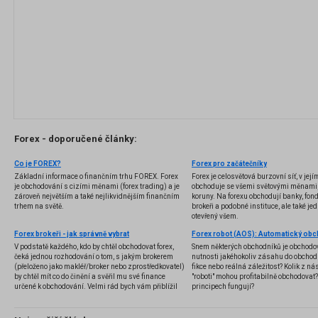
Forex - doporučené články:
Co je FOREX?
Forex pro začátečníky
Základní informace o finančním trhu FOREX. Forex
Forex je celosvětová burzovní síť, v jej
je obchodování s cizími měnami (forex trading) a je
obchoduje se všemi světovými měnami,
zároveň největším a také nejlikvidnějším finančním
koruny. Na forexu obchodují banky, fondy
trhem na světě.
brokeři a podobné instituce, ale také jedn
otevřený všem.
Forex brokeři - jak správně vybrat
V podstatě každého, kdo by chtěl obchodovat forex,
Snem některých obchodníků je obchodo
čeká jednou rozhodování o tom, s jakým brokerem
nutnosti jakéhokoliv zásahu do obchod
(přeloženo jako makléř/broker nebo zprostředkovatel)
fikce nebo reálná záležitost? Kolik z nás
by chtěl mít co do činění a svěřil mu své finance
"roboti" mohou profitabilně obchodovat
určené k obchodování. Velmi rád bych vám přiblížil
principech fungují?
problematiku výběru brokera, rozdíl mezi
jednotlivými typy brokerů a v neposlední řadě uvedu
několik příkladů nejznámějších z nich.