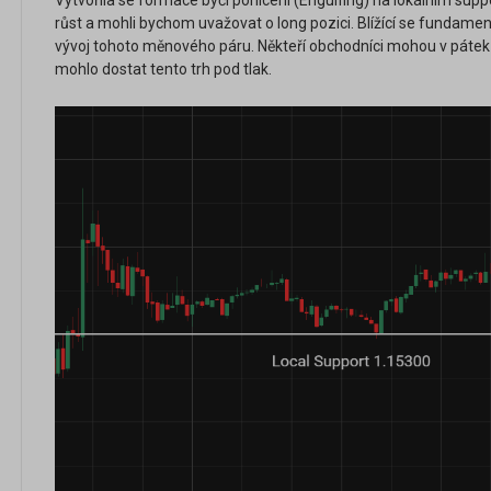
Vytvořila se formace býčí pohlcení (Engulfing) na lokálním supp
růst a mohli bychom uvažovat o long pozici. Blížící se fundamen
vývoj tohoto měnového páru. Někteří obchodníci mohou v pátek 
mohlo dostat tento trh pod tlak.