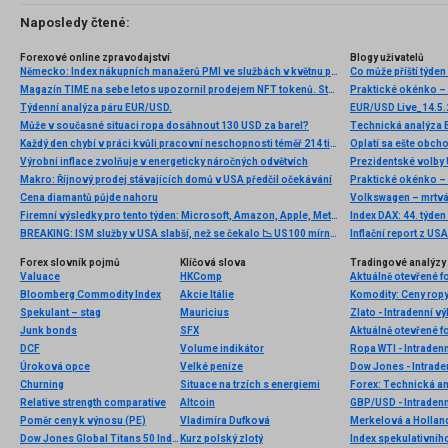
Naposledy čtené:
Forexové online zpravodajství
Blogy uživatelů
Německo: Index nákupních manažerů PMI ve službách v květnu podle konečných dat vzrostl na 48,1 b
Magazín TIME na sebe letos upozornil prodejem NFT tokenů. Stal se tak prvním velkým mediálním domem, který bude vlastnit kryptoměnu Ethereum (ETH).
Praktické okénko – 
Týdenní analýza páru EUR/USD.
EUR/USD Live_14.5
Může v současné situaci ropa dosáhnout 130 USD za barel?
Každý den chybí v práci kvůli pracovní neschopnosti téměř 214 tisíc lidí. Přesto stonáme kratší dobu než před covidem
Oplatí sa ešte obch
Výrobní inflace zvolňuje v energeticky náročných odvětvích
Prezidentské volby
Makro: Říjnový prodej stávajících domů v USA předčil očekávání
Praktické okénko – 
Cena diamantů půjde nahoru
Volkswagen – mrtv
Firemní výsledky pro tento týden: Microsoft, Amazon, Apple, Meta, Alphabet, Visa, Starbucks…
Index DAX: 44. týden
BREAKING: ISM služby v USA slabší, než se čekalo 📉 US100 mírně ztrácí
Inflační report z USA
Forex slovník pojmů
Klíčová slova
Tradingové analýzy 
Valuace
HKComp
Aktuálně otevřené f
Bloomberg Commodity Index
Akcie Itálie
Spekulant – stag
Mauricius
Zlato - Intradenní v
Junk bonds
SFX
Aktuálně otevřené f
DCF
Volume indikátor
Ropa WTI - Intraden
Úroková opce
Velké peníze
Dow Jones - Intrade
Churning
Situace na trzích s energiemi
Forex: Technická a
Relative strength comparative
Altcoin
GBP/USD - Intradenn
Poměr ceny k výnosu (PE)
Vladimíra Dufková
Merkelová a Holland
Dow Jones Global Titans 50 Index
Kurz polský zlotý
Index spekulativníh