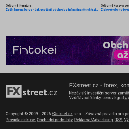
Odborná literatura
Odborné kurzy a se
Začínáme na burze - Jak uspět při obchodování na finančních trzích (1. vydání)
FXstreet.cz - forex, ko
Nezávislý investiční server zaměř
Vzdělávací články, cenové grafy,
Copyright © 2009 - 2026
FXstreet.cz
s.r.o. - Závazná pravidla pro p
Pravidla diskuse
,
Obchodní podmínky
,
Reklama/Advertising
,
RSS
,
Vý