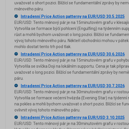
uvažovat o short pozici. Blížící se fundamentální zprávy by nemě
měnového páru.
Intradenní Price Action patterny na EUR/USD 30.5.2025
EUR/USD: Tento měnový pár je na 15minutovém grafu v klesajíc
Vytvořila se formace býčí pohlcení (Engulfing) na týdenním sup
růst a mohli bychom uvažovat o long pozici. Blížící se fundamen
vývoj tohoto měnového páru. Někteří obchodníci mohou v pátek 
mohlo dostat tento trh pod tlak.
Intradenní Price Action patterny na EUR/USD 30.6.2026
EUR/USD: Tento měnový pár je na 15minutovém grafu v pohybu 
Vytvořila se svíčka Doji na lokálním supportu. Cena je tak přip
uvažovat o long pozici. Blížící se fundamentální zprávy by nemě
páru.
Intradenní Price Action patterny na EUR/USD 30.7.2026
EUR/USD: Tento měnový pár je na 30minutovém grafu v rostouc
Vytvořila se formace večerní hvězda (Evening Star) na týdenní r
na pokles a mohli bychom uvažovat o short pozici. Blížící se f
ovlivnit vývoj tohoto měnového páru.
Intradenní Price Action patterny na EUR/USD 3.10.2025
EUR/USD: Tento měnový pár je na 30minutovém grafu v rostouc