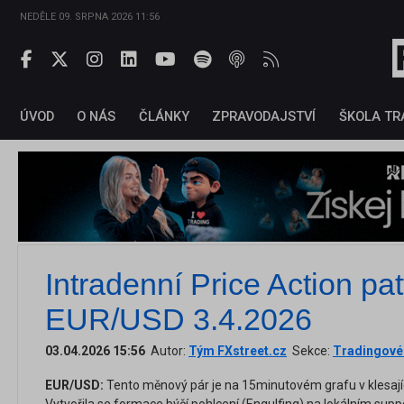
NEDĚLE 09. SRPNA 2026 11:56
ÚVOD
O NÁS
ČLÁNKY
ZPRAVODAJSTVÍ
ŠKOLA TR
Intradenní Price Action pa
EUR/USD 3.4.2026
03.04.2026 15:56
Autor:
Tým FXstreet.cz
Sekce:
Tradingové 
EUR/USD:
Tento měnový pár je na 15minutovém grafu v klesajíc