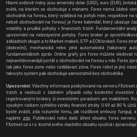
Hlavní světové měny jsou americký dolar (USD), euro (EUR), britská 
světě, na kterém se obchoduje s měnami. Forex nemá žádné centrál
obchodník na forexu, který vydělává na pohyb měn, respektive na v
neboli obchodování na forexu) je forex kalendář, který ukazuje č
volatility a prudké pohyby v finančních trzích. Fundamentální ana
upozornění na nebezpečné pohyby. Forex broker je zprostředkov
základních skupin a to Market-makeři, STP a ECN brokeři. Forex stra
(diskreční), mechanická nebo plně automatická (takzvaný aut
fundamentálních zpráv. Online grafy pro forex můžete sledovat na 
nejnavštěvovanější portál o obchodování na forexu u nás. Forex zprav
tak jako forex zone nebo vzdělávací zóna. Forex robot je jiný náz
takovýto systém pak obchoduje samostatně bez obchodníka.
Upozornění:
Všechny informace poskytované na serveru FXstreet.cz
trzích a neslouží v žádném případě coby konkrétní investiční č
registrovanými brokery či investičním poradcem ani makléřem. Rozd
vysokým rizikem rychlého vzniku finanční ztráty. U 69 až 80 % účtů 
byste zvážit, zda rozumíte tomu, jak rozdílové smlouvy fungují, a
najdete
zde
. Publikování nebo další šíření obsahu forex serveru
FXstreet.cz s.r.o. kromě svého vlastního obsahu využívá i zpravodajs