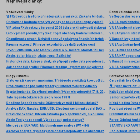
Nejnovější články:
Vzdělávací články
Denní kalendář udál
🚀 FXstreet.cz & eToro přinášejí exkluzivní akci: Získejte 6měsíční členství ve VIP zóně ZDARMA
Ve Švýcarsku rezer
Očekávaná hodnota prop výzvy: Kdy se nákup challenge vyplatí?
V USA spotřebitelsk
VIP zóna FXstreet.cz v červenci 2026 byla pro klienty opět zisková
V USA bude mít slo
Léto v plném proudu, trhy také: Top 3 obchody traderů Fintokei na indexech a zlatě
V USA týdenní statist
Chamtivost a strach: Největší cenové pohyby na finančních trzích (červenec 2026)
V Kanadě Ivey index
Káva na rozcestí. Přinese rekordní úroda další pokles cen?
V USA průměrný hod
Stvořil elitní klub, kde Ameriku obral o 65 miliard. Madoff řídil největší Ponzi dějin
V USA míra nezaměs
Akcie, dolar, bitcoin, zlato, ropa: Začíná to!
V USA NFP report z
Historická data, kde je získat, jak připojit svého data providera do MultiCharts a proč je budeme potřebovat? (4. díl)
V Kanadě míra neza
Jak obchodují profíci: Fibonacci trading - systém úspěšných traderů
V USA zásoby zemní
Blogy uživatelů
Forexové online zp
Zlato vyráží k novým maximům: Tři důvody, proč žlutý kov opět dominuje
Prop challenge pro swing tradery? Fintokei mění pravidla hry
Krypto šeptanda: Co přinesl poslední týden v kryptosvětě (7. 8. 2026)
Tato legenda čeká krach jako v roce 1987!
Dosáhne SpaceX do roku 2030 tržeb ve výši 1 bilionu dolarů?
Nízká hladina Rýna 
Analýza DAX, Nasdaq, EUR/USD: Zlepšený sentiment poslal DAX na nová maxima
Pozitivní vývoj na Wa
Praktické okénko: Bitcoin aktuálně jako spekulativní, nikoli investiční aktivum
Frankfurtská burza 
Akcie Tesly na rozcestí: Výrobce aut, nebo startup?
Měnový pár EUR/AUD: Multitimeframe analýza (W1–H4)
Akciová analýza: Výsledky McDonald’s nepotěšily, ale ani neurazily. Jakou vizi společnost prezentovala?