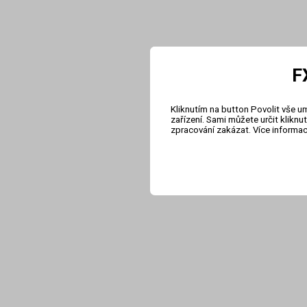
F
Kliknutím na button Povolit vše u
zařízení. Sami můžete určit klikn
zpracování zakázat. Více informa