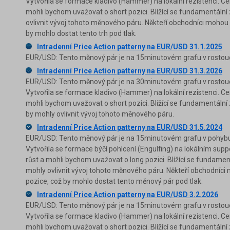
Vytvořila se formace kladivo (Hammer) na lokální rezistenci. Ce
mohli bychom uvažovat o short pozici. Blížící se fundamentální
ovlivnit vývoj tohoto měnového páru. Někteří obchodníci mohou 
by mohlo dostat tento trh pod tlak.
Intradenní Price Action patterny na EUR/USD 31.1.2025
EUR/USD: Tento měnový pár je na 15minutovém grafu v rostouc
Intradenní Price Action patterny na EUR/USD 31.3.2026
EUR/USD: Tento měnový pár je na 30minutovém grafu v rostouc
Vytvořila se formace kladivo (Hammer) na lokální rezistenci. Ce
mohli bychom uvažovat o short pozici. Blížící se fundamentální
by mohly ovlivnit vývoj tohoto měnového páru.
Intradenní Price Action patterny na EUR/USD 31.5.2024
EUR/USD: Tento měnový pár je na 15minutovém grafu v pohybu 
Vytvořila se formace býčí pohlcení (Engulfing) na lokálním supp
růst a mohli bychom uvažovat o long pozici. Blížící se fundament
mohly ovlivnit vývoj tohoto měnového páru. Někteří obchodníci
pozice, což by mohlo dostat tento měnový pár pod tlak.
Intradenní Price Action patterny na EUR/USD 3.2.2026
EUR/USD: Tento měnový pár je na 15minutovém grafu v rostouc
Vytvořila se formace kladivo (Hammer) na lokální rezistenci. Ce
mohli bychom uvažovat o short pozici. Blížící se fundamentální 