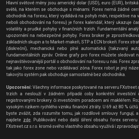
Hlavní světové měny jsou americký dolar (USD), euro (EUR), britská 
světě, na kterém se obchoduje s měnami. Forex nemá žádné centrál
obchodník na forexu, který vydělává na pohyb měn, respektive na v
neboli obchodování na forexu) je forex kalendář, který ukazuje č
volatility a prudké pohyby v finančních trzích. Fundamentální ana
upozornění na nebezpečné pohyby. Forex broker je zprostředkov
základních skupin a to Market-makeři, STP a ECN brokeři. Forex stra
(diskreční), mechanická nebo plně automatická (takzvaný aut
fundamentálních zpráv. Online grafy pro forex můžete sledovat na 
nejnavštěvovanější portál o obchodování na forexu u nás. Forex zprav
tak jako forex zone nebo vzdělávací zóna. Forex robot je jiný náz
takovýto systém pak obchoduje samostatně bez obchodníka.
Upozornění:
Všechny informace poskytované na serveru FXstreet.cz
trzích a neslouží v žádném případě coby konkrétní investiční č
registrovanými brokery či investičním poradcem ani makléřem. Rozd
vysokým rizikem rychlého vzniku finanční ztráty. U 69 až 80 % účtů 
byste zvážit, zda rozumíte tomu, jak rozdílové smlouvy fungují, a
najdete
zde
. Publikování nebo další šíření obsahu forex serveru
FXstreet.cz s.r.o. kromě svého vlastního obsahu využívá i zpravodajs