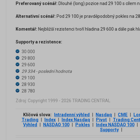
Preferovaný scénář:
Dlouhé (long) pozice nad 29 100 s cílem n
Alternativní scénář:
Pod 29 100 je pravděpodobný pokles na 28 
Komentář:
Nejbližší rezistenci tvoří hladina 29 600 a dále pak h
Supporty a rezistence:
30 000
29 800
29 600
29 334 - poslední hodnota
29 100
28 930
28 780
Zdroj: Copyright 1999 - 2026 TRADING CENTRAL
Klíčová slova:
Intradenní výhled
|
Nasdaq
|
CME
|
Lo
Trading
|
Index
|
Index Nasdaq
|
Pivot
|
Trading Cent
Výhled
|
NASDAQ 100
|
Pokles
|
Index NASDAQ 100
|
Supporty
|