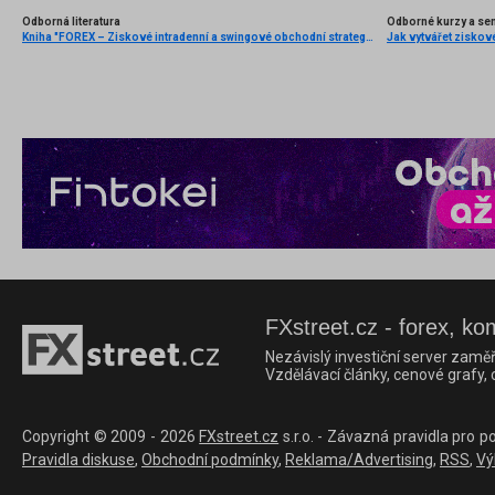
Odborná literatura
Odborné kurzy a se
Kniha "FOREX – Ziskové intradenní a swingové obchodní strategie" od Kathy Lien vychází v češtině!
Jak vytvářet ziskov
FXstreet.cz - forex, ko
Nezávislý investiční server zaměř
Vzdělávací články, cenové grafy,
Copyright © 2009 - 2026
FXstreet.cz
s.r.o. - Závazná pravidla pro p
Pravidla diskuse
,
Obchodní podmínky
,
Reklama/Advertising
,
RSS
,
Vý