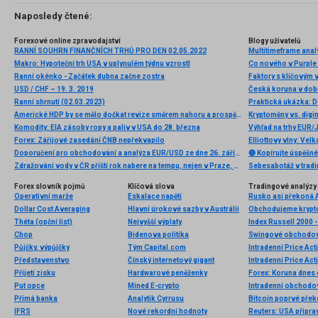
Naposledy čtené:
Forexové online zpravodajství
Blogy uživatelů
RANNÍ SOUHRN FINANČNÍCH TRHŮ PRO DEN 02.05.2022
Multitimeframe ana
Makro: Hypoteční trh USA v uplynulém týdnu vzrostl
Co nového v Purple
Ranní okénko - Začátek dubna začne zostra
Faktory s klíčovým 
USD / CHF – 19. 3. 2019
Česká koruna v do
Ranní shrnutí (02.03.2023)
Praktická ukázka: D
Americké HDP by se mělo dočkat revize směrem nahoru a prospět dolaru
Kryptoměny vs. digi
Komodity: EIA zásoby ropy a paliv v USA do 28. března
Výhľad na trhy EUR
Forex: Zářijové zasedání ČNB nepřekvapilo
Doporučení pro obchodování a analýza EUR/USD ze dne 26. září. Euro zpomaluje, a to už je dobré znamení
🔴 Kopírujte úspěšné
Zdražování vody v ČR příští rok nabere na tempu, nejen v Praze, některá města zvažují zastropování její ceny. Důraz na šetření vodou lze čekat spíše od žen než od mužů
Forex slovník pojmů
Klíčová slova
Tradingové analýzy 
Operativní marže
Eskalace napětí
Rusko asi překoná Au
Dollar Cost Averaging
Hlavní úrokové sazby v Austrálii
Théta (opční list)
Nejvyšší výplaty
Index Russell 2000 -
Chop
Bidenova politika
Swingové obchodová
Půjčky, výpůjčky
Tým Capital.com
Intradenní Price Act
Představenstvo
Čínský internetový gigant
Intradenní Price Ac
Přijetí zisku
Hardwarové peněženky
Forex: Koruna dnes o
Put opce
Mined E-crypto
Intradenní obchodo
Přímá banka
Analytik Cyrrusu
Bitcoin poprvé přek
IFRS
Nové rekordní hodnoty
Reuters: USA připra