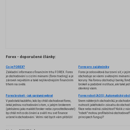
Forex - doporučené články:
Co je FOREX?
Forex pro začátečníky
Základní informace o finančním trhu FOREX. Forex
Forex je celosvětová burzovní síť, v jej
je obchodování s cizími měnami (forex trading) a je
obchoduje se všemi světovými měnami,
zároveň největším a také nejlikvidnějším finančním
koruny. Na forexu obchodují banky, fondy
trhem na světě.
brokeři a podobné instituce, ale také jedn
otevřený všem.
Forex brokeři - jak správně vybrat
V podstatě každého, kdo by chtěl obchodovat forex,
Snem některých obchodníků je obchodo
čeká jednou rozhodování o tom, s jakým brokerem
nutnosti jakéhokoliv zásahu do obchod
(přeloženo jako makléř/broker nebo zprostředkovatel)
fikce nebo reálná záležitost? Kolik z nás
by chtěl mít co do činění a svěřil mu své finance
"roboti" mohou profitabilně obchodovat
určené k obchodování. Velmi rád bych vám přiblížil
principech fungují?
problematiku výběru brokera, rozdíl mezi
jednotlivými typy brokerů a v neposlední řadě uvedu
několik příkladů nejznámějších z nich.