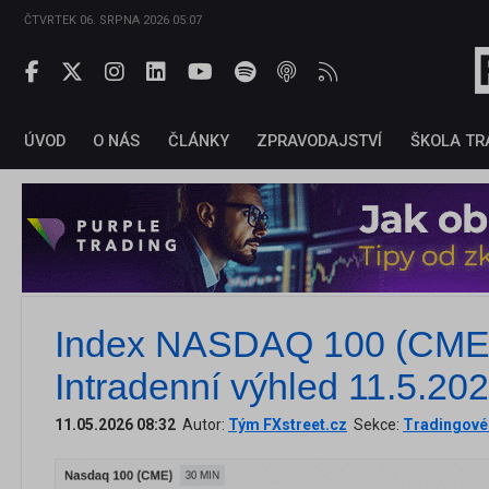
ČTVRTEK 06. SRPNA 2026 05:07
ÚVOD
O NÁS
ČLÁNKY
ZPRAVODAJSTVÍ
ŠKOLA TR
Index NASDAQ 100 (CME)
Intradenní výhled 11.5.20
11.05.2026 08:32
Autor:
Tým FXstreet.cz
Sekce:
Tradingové 