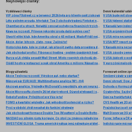
Nejnovější články:
Vzdělávací články
Denní kalendář udál
VIP zóna FXstreet.cz v červenci 2026 byla pro klienty opět zisková
V USA bude mít slo
Léto v plném proudu, trhy také: Top 3 obchody traderů Fintokei na indexech a zlatě
V USA týdenní statist
Chamtivost a strach: Největší cenové pohyby na finančních trzích (červenec 2026)
V Kanadě Ivey index
Káva na rozcestí. Přinese rekordní úroda další pokles cen?
V USA průměrný hod
Stvořil elitní klub, kde Ameriku obral o 65 miliard. Madoff řídil největší Ponzi dějin
V USA míra nezaměs
Akcie, dolar, bitcoin, zlato, ropa: Začíná to!
V USA NFP report z
Historická data, kde je získat, jak připojit svého data providera do MultiCharts a proč je budeme potřebovat? (4. díl)
V Kanadě míra neza
Jak obchodují profíci: Fibonacci trading - systém úspěšných traderů
V USA zásoby zemní
Burza v LA chtěla sesadit Wall Street. Místo ropných obchodů dnes místem duní basy
V USA žádosti o po
Ošidil hosty v restauraci a pak obral Ameriku o miliony. Nápad na obří podvod dostal Ponzi náhodou
V eurozóně maloobc
Blogy uživatelů
Forexové online zp
Akcie Tesly na rozcestí: Výrobce aut, nebo startup?
Smíšený závěr v zá
Měnový pár EUR/AUD: Multitimeframe analýza (W1–H4)
Akciová analýza: Výsledky McDonald’s nepotěšily, ale ani neurazily. Jakou vizi společnost prezentovala?
Dohoda o Hormuzské
Akcie Microsoftu zlomily 26 let starý rekord. Důvod překvapil i samotné investory
RebelsFunding: Príležitosť pre Vás je tu!
FOMO a kvartální výsledky: Jak vyhodnotit potenciál a riziko?
Proč v období ztrát nesahat do funkční strategie
Pražská burza při s
Jak obchodovat formace Double Top (M pattern) a Double Bottom (W pattern)
NASDAQ po silném růstu koriguje. Co stojí za změnou nálady investorů?
INVESTIČNÍ GLOSA: Trump americký nákup jenů nálepkuje přátelstvím. Pravda je jinde