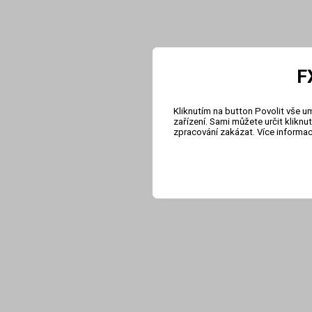
F
Kliknutím na button Povolit vše u
zařízení. Sami můžete určit klikn
zpracování zakázat. Více informa