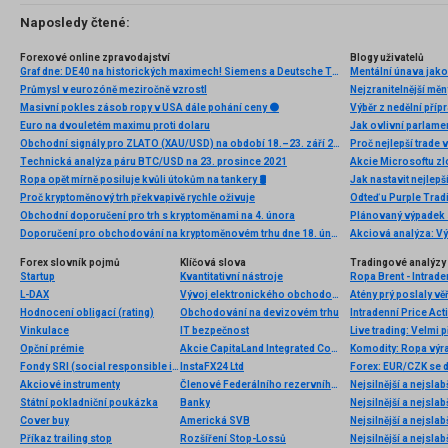
Naposledy čtené:
Forexové online zpravodajství
Blogy uživatelů
Graf dne: DE40 na historických maximech! Siemens a Deutsche Telekom překvapují výsledky!
Mentální únava jako
Průmysl v eurozóně meziročně vzrostl
Nejzranitelnější měn
Masivní pokles zásob ropy v USA dále pohání ceny ⚫
Výběr z nedělní př
Euro na dvouletém maximu proti dolaru
Obchodní signály pro ZLATO (XAU/USD) na období 18.–23. září 2025: prodej pod 3 671 USD (7/8 Murray – 21 SMA)
Proč nejlepší trade
Technická analýza páru BTC/USD na 23. prosince 2021
Ropa opět mírně posiluje kvůli útokům na tankery 🛢️
Proč kryptoměnový trh překvapivě rychle oživuje
Obchodní doporučení pro trh s kryptoměnami na 4. února
Plánovaný výpadek 
Doporučení pro obchodování na kryptoměnovém trhu dne 18. února
Forex slovník pojmů
Klíčová slova
Tradingové analýzy 
Startup
Kvantitativní nástroje
Ropa Brent - Intrade
L-DAX
Vývoj elektronického obchodování
Atény prý poslaly v
Hodnocení obligací (rating)
Obchodování na devizovém trhu
Intradenní Price Ac
Vinkulace
IT bezpečnost
Live trading: Velmi
Opční prémie
Akcie CapitaLand Integrated Commercial Trust
Fondy SRI (social responsible investments)
InstaFX24 Ltd
Forex: EUR/CZK se 
Akciové instrumenty
Členové Federálního rezervního systému
Nejsilnější a nejsla
Státní pokladniční poukázka
Banky
Nejsilnější a nejsla
Cover buy
Americká SVB
Nejsilnější a nejsla
Příkaz trailing stop
Rozšíření Stop-Lossů
Nejsilnější a nejsla