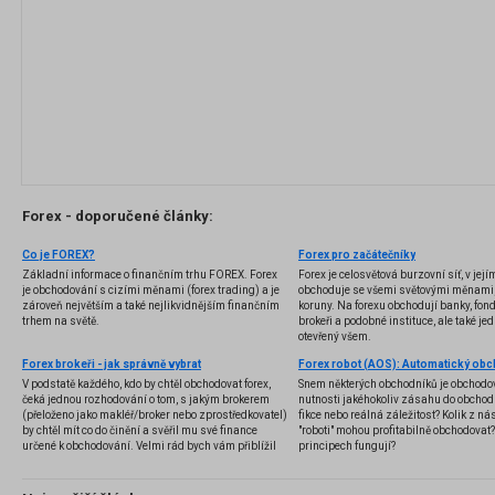
Forex - doporučené články:
Co je FOREX?
Forex pro začátečníky
Základní informace o finančním trhu FOREX. Forex
Forex je celosvětová burzovní síť, v jej
je obchodování s cizími měnami (forex trading) a je
obchoduje se všemi světovými měnami,
zároveň největším a také nejlikvidnějším finančním
koruny. Na forexu obchodují banky, fondy
trhem na světě.
brokeři a podobné instituce, ale také jedn
otevřený všem.
Forex brokeři - jak správně vybrat
V podstatě každého, kdo by chtěl obchodovat forex,
Snem některých obchodníků je obchodo
čeká jednou rozhodování o tom, s jakým brokerem
nutnosti jakéhokoliv zásahu do obchod
(přeloženo jako makléř/broker nebo zprostředkovatel)
fikce nebo reálná záležitost? Kolik z nás
by chtěl mít co do činění a svěřil mu své finance
"roboti" mohou profitabilně obchodovat
určené k obchodování. Velmi rád bych vám přiblížil
principech fungují?
problematiku výběru brokera, rozdíl mezi
jednotlivými typy brokerů a v neposlední řadě uvedu
několik příkladů nejznámějších z nich.