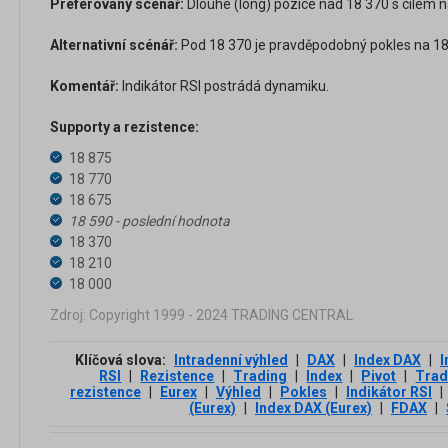
Preferovaný scénář:
Dlouhé (long) pozice nad 18 370 s cílem n
Alternativní scénář:
Pod 18 370 je pravděpodobný pokles na 18 
Komentář:
Indikátor RSI postrádá dynamiku.
Supporty a rezistence:
18 875
18 770
18 675
18 590 - poslední hodnota
18 370
18 210
18 000
Zdroj: Copyright 1999 - 2024 TRADING CENTRAL
Klíčová slova:
Intradenní výhled
|
DAX
|
Index DAX
|
I
RSI
|
Rezistence
|
Trading
|
Index
|
Pivot
|
Trad
rezistence
|
Eurex
|
Výhled
|
Pokles
|
Indikátor RSI
|
(Eurex)
|
Index DAX (Eurex)
|
FDAX
|