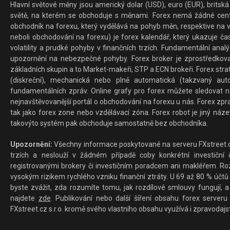
Hlavní světové měny jsou americký dolar (USD), euro (EUR), britská 
světě, na kterém se obchoduje s měnami. Forex nemá žádné centrál
obchodník na forexu, který vydělává na pohyb měn, respektive na v
neboli obchodování na forexu) je forex kalendář, který ukazuje č
volatility a prudké pohyby v finančních trzích. Fundamentální ana
upozornění na nebezpečné pohyby. Forex broker je zprostředkov
základních skupin a to Market-makeři, STP a ECN brokeři. Forex stra
(diskreční), mechanická nebo plně automatická (takzvaný aut
fundamentálních zpráv. Online grafy pro forex můžete sledovat na 
nejnavštěvovanější portál o obchodování na forexu u nás. Forex zprav
tak jako forex zone nebo vzdělávací zóna. Forex robot je jiný náz
takovýto systém pak obchoduje samostatně bez obchodníka.
Upozornění:
Všechny informace poskytované na serveru FXstreet.cz
trzích a neslouží v žádném případě coby konkrétní investiční č
registrovanými brokery či investičním poradcem ani makléřem. Rozd
vysokým rizikem rychlého vzniku finanční ztráty. U 69 až 80 % účtů 
byste zvážit, zda rozumíte tomu, jak rozdílové smlouvy fungují, a
najdete
zde
. Publikování nebo další šíření obsahu forex serveru
FXstreet.cz s.r.o. kromě svého vlastního obsahu využívá i zpravodajs