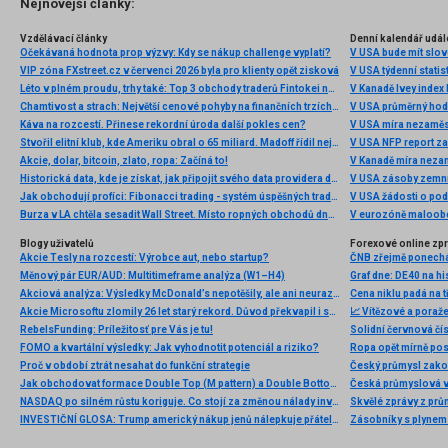
Nejnovější články:
Vzdělávací články
Denní kalendář udál
Očekávaná hodnota prop výzvy: Kdy se nákup challenge vyplatí?
V USA bude mít slo
VIP zóna FXstreet.cz v červenci 2026 byla pro klienty opět zisková
V USA týdenní statist
Léto v plném proudu, trhy také: Top 3 obchody traderů Fintokei na indexech a zlatě
V Kanadě Ivey index
Chamtivost a strach: Největší cenové pohyby na finančních trzích (červenec 2026)
V USA průměrný hod
Káva na rozcestí. Přinese rekordní úroda další pokles cen?
V USA míra nezaměs
Stvořil elitní klub, kde Ameriku obral o 65 miliard. Madoff řídil největší Ponzi dějin
V USA NFP report z
Akcie, dolar, bitcoin, zlato, ropa: Začíná to!
V Kanadě míra neza
Historická data, kde je získat, jak připojit svého data providera do MultiCharts a proč je budeme potřebovat? (4. díl)
V USA zásoby zemní
Jak obchodují profíci: Fibonacci trading - systém úspěšných traderů
V USA žádosti o po
Burza v LA chtěla sesadit Wall Street. Místo ropných obchodů dnes místem duní basy
V eurozóně maloobc
Blogy uživatelů
Forexové online zp
Akcie Tesly na rozcestí: Výrobce aut, nebo startup?
Měnový pár EUR/AUD: Multitimeframe analýza (W1–H4)
Akciová analýza: Výsledky McDonald’s nepotěšily, ale ani neurazily. Jakou vizi společnost prezentovala?
Cena niklu padá na 
Akcie Microsoftu zlomily 26 let starý rekord. Důvod překvapil i samotné investory
📈 Vítězové a poraže
RebelsFunding: Príležitosť pre Vás je tu!
Solidní červnová čí
FOMO a kvartální výsledky: Jak vyhodnotit potenciál a riziko?
Ropa opět mírně posi
Proč v období ztrát nesahat do funkční strategie
Český průmysl zakonč
Jak obchodovat formace Double Top (M pattern) a Double Bottom (W pattern)
NASDAQ po silném růstu koriguje. Co stojí za změnou nálady investorů?
Skvělé zprávy z prů
INVESTIČNÍ GLOSA: Trump americký nákup jenů nálepkuje přátelstvím. Pravda je jinde