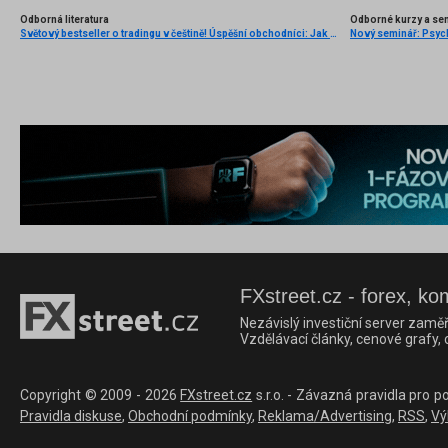
Odborná literatura
Odborné kurzy a se
Světový bestseller o tradingu v češtině! Úspěšní obchodníci: Jak běžní lidé porážejí Wall Street v jeho vlastní hře
FXstreet.cz - forex, ko
Nezávislý investiční server zaměř
Vzdělávací články, cenové grafy,
Copyright © 2009 - 2026
FXstreet.cz
s.r.o. - Závazná pravidla pro p
Pravidla diskuse
,
Obchodní podmínky
,
Reklama/Advertising
,
RSS
,
Vý