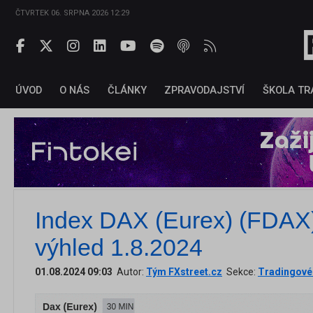
ČTVRTEK 06. SRPNA 2026 12:29
ÚVOD
O NÁS
ČLÁNKY
ZPRAVODAJSTVÍ
ŠKOLA TR
Index DAX (Eurex) (FDAX) 
výhled 1.8.2024
01.08.2024 09:03
Autor:
Tým FXstreet.cz
Sekce:
Tradingové 