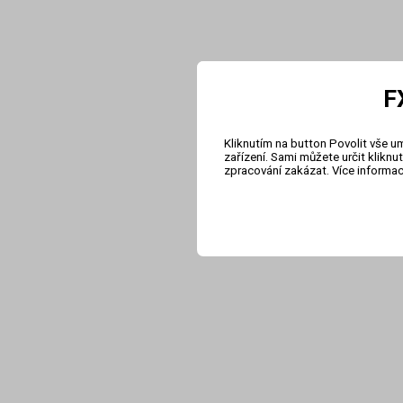
F
Kliknutím na button Povolit vše u
zařízení. Sami můžete určit klikn
zpracování zakázat. Více informa