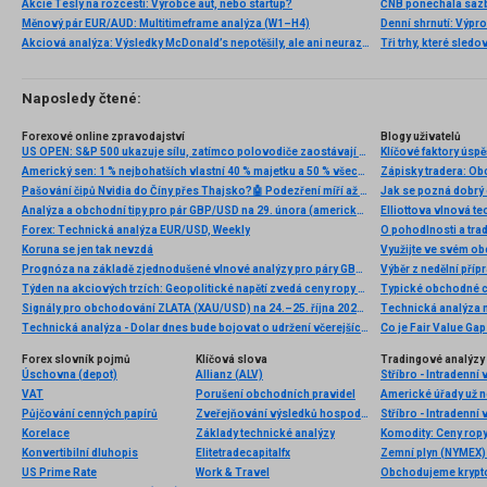
Akcie Tesly na rozcestí: Výrobce aut, nebo startup?
Měnový pár EUR/AUD: Multitimeframe analýza (W1–H4)
Denní shrnutí: Výpro
Akciová analýza: Výsledky McDonald’s nepotěšily, ale ani neurazily. Jakou vizi společnost prezentovala?
Tři trhy, které sledo
Naposledy čtené:
Forexové online zpravodajství
Blogy uživatelů
US OPEN: S&P 500 ukazuje sílu, zatímco polovodiče zaostávají 🚩 Western Digital klesá o 12 %
Americký sen: 1 % nejbohatších vlastní 40 % majetku a 50 % všech cenných papírů
Pašování čipů Nvidia do Číny přes Thajsko?🤖 Podezření míří až k Alibabě ⚠️
Jak se pozná dobrý
Analýza a obchodní tipy pro pár GBP/USD na 29. února (americká seance)
Forex: Technická analýza EUR/USD, Weekly
O pohodlnosti a tra
Koruna se jen tak nevzdá
Využijte ve svém o
Prognóza na základě zjednodušené vlnové analýzy pro páry GBP/USD, AUD/USD, USD/CHF, EUR/JPY a dolarový index ze dne 27. ledna
Týden na akciových trzích: Geopolitické napětí zvedá ceny ropy a silný týden pro pražskou burzu
Typické obchodné 
Signály pro obchodování ZLATA (XAU/USD) na 24.–25. října 2024: nakupujte při odrazu na 2 720 – 2 728 USD (61,8 % – 21 SMA)
Technická analýza - Dolar dnes bude bojovat o udržení včerejších zisků, které hned z rána navyšuje
Co je Fair Value Gap 
Forex slovník pojmů
Klíčová slova
Tradingové analýzy 
Úschovna (depot)
Allianz (ALV)
Stříbro - Intradenní
VAT
Porušení obchodních pravidel
Půjčování cenných papírů
Zveřejňování výsledků hospodaření
Stříbro - Intradenní
Korelace
Základy technické analýzy
Komodity: Ceny ropy 
Konvertibilní dluhopis
Elitetradecapitalfx
Zemní plyn (NYMEX) 
US Prime Rate
Work & Travel