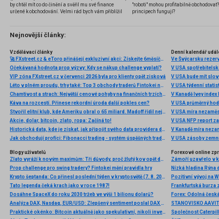
by chtěl mít co do činění a svěřil mu své finance
"roboti" mohou profitabilně obchodovat
určené k obchodování. Velmi rád bych vám přiblížil
principech fungují?
problematiku výběru brokera, rozdíl mezi
jednotlivými typy brokerů a v neposlední řadě uvedu
několik příkladů nejznámějších z nich.
Nejnovější články:
Vzdělávací články
Denní kalendář udál
🚀 FXstreet.cz & eToro přinášejí exkluzivní akci: Získejte 6měsíční členství ve VIP zóně ZDARMA
Ve Švýcarsku rezer
Očekávaná hodnota prop výzvy: Kdy se nákup challenge vyplatí?
V USA spotřebitelsk
VIP zóna FXstreet.cz v červenci 2026 byla pro klienty opět zisková
V USA bude mít slo
Léto v plném proudu, trhy také: Top 3 obchody traderů Fintokei na indexech a zlatě
V USA týdenní statist
Chamtivost a strach: Největší cenové pohyby na finančních trzích (červenec 2026)
V Kanadě Ivey index
Káva na rozcestí. Přinese rekordní úroda další pokles cen?
V USA průměrný hod
Stvořil elitní klub, kde Ameriku obral o 65 miliard. Madoff řídil největší Ponzi dějin
V USA míra nezaměs
Akcie, dolar, bitcoin, zlato, ropa: Začíná to!
V USA NFP report z
Historická data, kde je získat, jak připojit svého data providera do MultiCharts a proč je budeme potřebovat? (4. díl)
V Kanadě míra neza
Jak obchodují profíci: Fibonacci trading - systém úspěšných traderů
V USA zásoby zemní
Blogy uživatelů
Forexové online zp
Zlato vyráží k novým maximům: Tři důvody, proč žlutý kov opět dominuje
Prop challenge pro swing tradery? Fintokei mění pravidla hry
Nízká hladina Rýna 
Krypto šeptanda: Co přinesl poslední týden v kryptosvětě (7. 8. 2026)
Pozitivní vývoj na Wa
Tato legenda čeká krach jako v roce 1987!
Frankfurtská burza 
Dosáhne SpaceX do roku 2030 tržeb ve výši 1 bilionu dolarů?
Analýza DAX, Nasdaq, EUR/USD: Zlepšený sentiment poslal DAX na nová maxima
Praktické okénko: Bitcoin aktuálně jako spekulativní, nikoli investiční aktivum