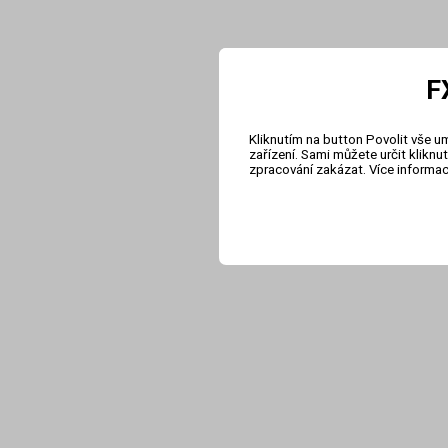
F
Kliknutím na button Povolit vše u
zařízení. Sami můžete určit klikn
zpracování zakázat. Více informa