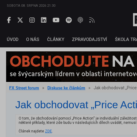
SOBOTA 08. SRPNA 2026 21:30
ÚVOD
O NÁS
ČLÁNKY
ZPRAVODAJSTVÍ
ŠKOLA TR
»
»
Jak obchodovat „Price A
FX Street forum
Diskuse ke článkům
Jak obchodovat „Price Actio
O tom, že obchodování pomocí „Price Action“ je individuální záležitos
některé příklady, které zde budu v následujících dílech uvádět, nemus
Článek najdete
ZDE
.