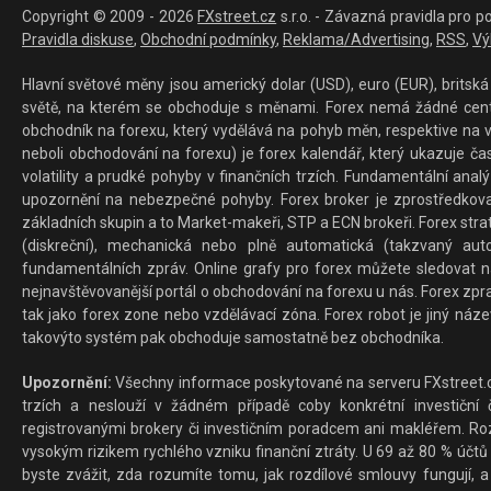
Copyright © 2009 - 2026
FXstreet.cz
s.r.o. - Závazná pravidla pro p
Pravidla diskuse
,
Obchodní podmínky
,
Reklama/Advertising
,
RSS
,
Vý
Hlavní světové měny jsou americký dolar (USD), euro (EUR), britská 
světě, na kterém se obchoduje s měnami. Forex nemá žádné centrál
obchodník na forexu, který vydělává na pohyb měn, respektive na v
neboli obchodování na forexu) je forex kalendář, který ukazuje č
volatility a prudké pohyby v finančních trzích. Fundamentální ana
upozornění na nebezpečné pohyby. Forex broker je zprostředkov
základních skupin a to Market-makeři, STP a ECN brokeři. Forex stra
(diskreční), mechanická nebo plně automatická (takzvaný aut
fundamentálních zpráv. Online grafy pro forex můžete sledovat na 
nejnavštěvovanější portál o obchodování na forexu u nás. Forex zprav
tak jako forex zone nebo vzdělávací zóna. Forex robot je jiný náz
takovýto systém pak obchoduje samostatně bez obchodníka.
Upozornění:
Všechny informace poskytované na serveru FXstreet.cz
trzích a neslouží v žádném případě coby konkrétní investiční č
registrovanými brokery či investičním poradcem ani makléřem. Rozd
vysokým rizikem rychlého vzniku finanční ztráty. U 69 až 80 % účtů 
byste zvážit, zda rozumíte tomu, jak rozdílové smlouvy fungují, a