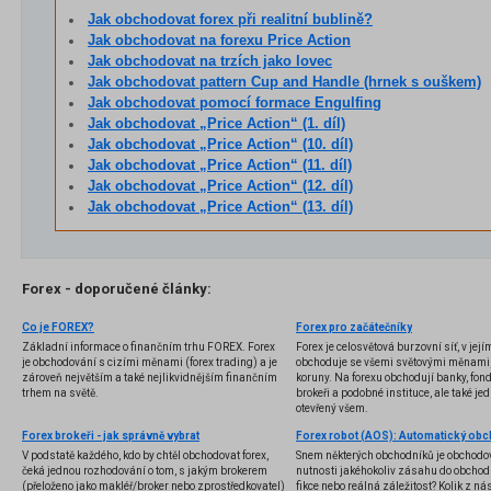
Jak obchodovat forex při realitní bublině?
Jak obchodovat na forexu Price Action
Jak obchodovat na trzích jako lovec
Jak obchodovat pattern Cup and Handle (hrnek s ouškem)
Jak obchodovat pomocí formace Engulfing
Jak obchodovat „Price Action“ (1. díl)
Jak obchodovat „Price Action“ (10. díl)
Jak obchodovat „Price Action“ (11. díl)
Jak obchodovat „Price Action“ (12. díl)
Jak obchodovat „Price Action“ (13. díl)
Forex - doporučené články:
Co je FOREX?
Forex pro začátečníky
Základní informace o finančním trhu FOREX. Forex
Forex je celosvětová burzovní síť, v jej
je obchodování s cizími měnami (forex trading) a je
obchoduje se všemi světovými měnami,
zároveň největším a také nejlikvidnějším finančním
koruny. Na forexu obchodují banky, fondy
trhem na světě.
brokeři a podobné instituce, ale také jedn
otevřený všem.
Forex brokeři - jak správně vybrat
V podstatě každého, kdo by chtěl obchodovat forex,
Snem některých obchodníků je obchodo
čeká jednou rozhodování o tom, s jakým brokerem
nutnosti jakéhokoliv zásahu do obchod
(přeloženo jako makléř/broker nebo zprostředkovatel)
fikce nebo reálná záležitost? Kolik z nás