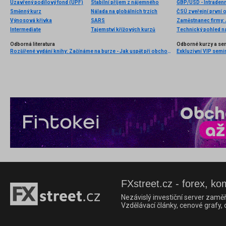
Uzavřený podílový fond (UPF)
Stabilní příjem z nájemného
GBP/USD - Intradenn
Směnný kurz
Nálada na globálních trzích
ČSÚ zveřejní první 
Výnosová křivka
SARS
Intermediate
Tajemství křížových kurzů
Technický pohled n
Odborná literatura
Odborné kurzy a se
Rozšířené vydání knihy: Začínáme na burze - Jak uspět při obchodování na finančních trzích (2. vydání)
FXstreet.cz - forex, ko
Nezávislý investiční server zaměř
Vzdělávací články, cenové grafy,