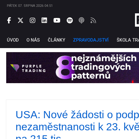
PÁTEK 07. SRPNA 2026 04:51
ÚVOD
O NÁS
ČLÁNKY
ZPRAVODAJSTVÍ
ŠKOLA TR
USA: Nové žádosti o podp
Ti
nezaměstnanosti k 23. kvě
na 215 tis.