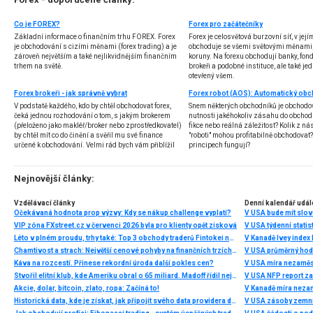
Co je FOREX?
Forex pro začátečníky
Základní informace o finančním trhu FOREX. Forex
Forex je celosvětová burzovní síť, v jej
je obchodování s cizími měnami (forex trading) a je
obchoduje se všemi světovými měnami,
zároveň největším a také nejlikvidnějším finančním
koruny. Na forexu obchodují banky, fondy
trhem na světě.
brokeři a podobné instituce, ale také jedn
otevřený všem.
Forex brokeři - jak správně vybrat
V podstatě každého, kdo by chtěl obchodovat forex,
Snem některých obchodníků je obchodo
čeká jednou rozhodování o tom, s jakým brokerem
nutnosti jakéhokoliv zásahu do obchod
(přeloženo jako makléř/broker nebo zprostředkovatel)
fikce nebo reálná záležitost? Kolik z nás
by chtěl mít co do činění a svěřil mu své finance
"roboti" mohou profitabilně obchodovat
určené k obchodování. Velmi rád bych vám přiblížil
principech fungují?
problematiku výběru brokera, rozdíl mezi
jednotlivými typy brokerů a v neposlední řadě uvedu
několik příkladů nejznámějších z nich.
Nejnovější články:
Vzdělávací články
Denní kalendář udál
Očekávaná hodnota prop výzvy: Kdy se nákup challenge vyplatí?
V USA bude mít slo
VIP zóna FXstreet.cz v červenci 2026 byla pro klienty opět zisková
V USA týdenní statist
Léto v plném proudu, trhy také: Top 3 obchody traderů Fintokei na indexech a zlatě
V Kanadě Ivey index
Chamtivost a strach: Největší cenové pohyby na finančních trzích (červenec 2026)
V USA průměrný hod
Káva na rozcestí. Přinese rekordní úroda další pokles cen?
V USA míra nezaměs
Stvořil elitní klub, kde Ameriku obral o 65 miliard. Madoff řídil největší Ponzi dějin
V USA NFP report z
Akcie, dolar, bitcoin, zlato, ropa: Začíná to!
V Kanadě míra neza
Historická data, kde je získat, jak připojit svého data providera do MultiCharts a proč je budeme potřebovat? (4. díl)
V USA zásoby zemní