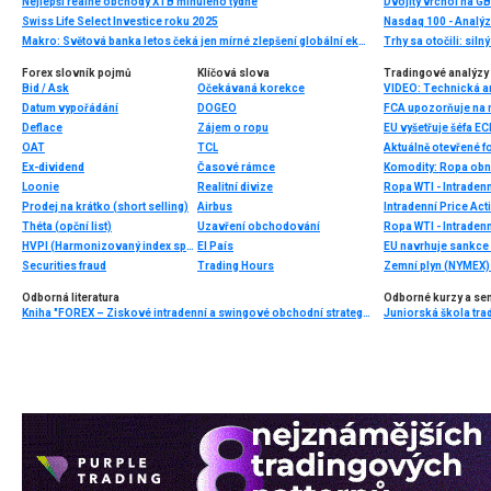
Nejlepší reálné obchody XTB minulého týdne
Swiss Life Select Investice roku 2025
Nasdaq 100 - Analýz
Makro: Světová banka letos čeká jen mírné zlepšení globální ekonomiky
Trhy sa otočili: silný
Forex slovník pojmů
Klíčová slova
Tradingové analýzy 
Bid / Ask
Očekávaná korekce
Datum vypořádání
DOGEO
FCA upozorňuje na n
Deflace
Zájem o ropu
EU vyšetřuje šéfa EC
OAT
TCL
Aktuálně otevřené f
Ex-dividend
Časové rámce
Komodity: Ropa obno
Loonie
Realitní divize
Ropa WTI - Intraden
Prodej na krátko (short selling)
Airbus
Intradenní Price Act
Théta (opční list)
Uzavření obchodování
Ropa WTI - Intraden
HVPI (Harmonizovaný index spotřebitelských cen)
El País
EU navrhuje sankce 
Securities fraud
Trading Hours
Zemní plyn (NYMEX) 
Odborná literatura
Odborné kurzy a se
Kniha "FOREX – Ziskové intradenní a swingové obchodní strategie" od Kathy Lien vychází v češtině!
Juniorská škola trad