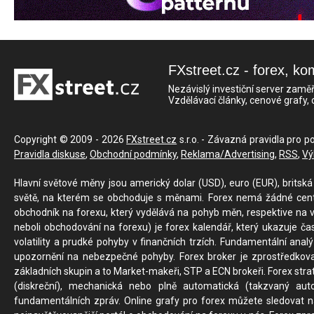
FXstreet.cz - forex, ko
Nezávislý investiční server zaměř
Vzdělávací články, cenové grafy,
Copyright © 2009 - 2026
FXstreet.cz
s.r.o. - Závazná pravidla pro p
Pravidla diskuse
,
Obchodní podmínky
,
Reklama/Advertising
,
RSS
,
Vý
Hlavní světové měny jsou americký dolar (USD), euro (EUR), britská 
světě, na kterém se obchoduje s měnami. Forex nemá žádné centrál
obchodník na forexu, který vydělává na pohyb měn, respektive na v
neboli obchodování na forexu) je forex kalendář, který ukazuje č
volatility a prudké pohyby v finančních trzích. Fundamentální ana
upozornění na nebezpečné pohyby. Forex broker je zprostředkov
základních skupin a to Market-makeři, STP a ECN brokeři. Forex stra
(diskreční), mechanická nebo plně automatická (takzvaný aut
fundamentálních zpráv. Online grafy pro forex můžete sledovat na 