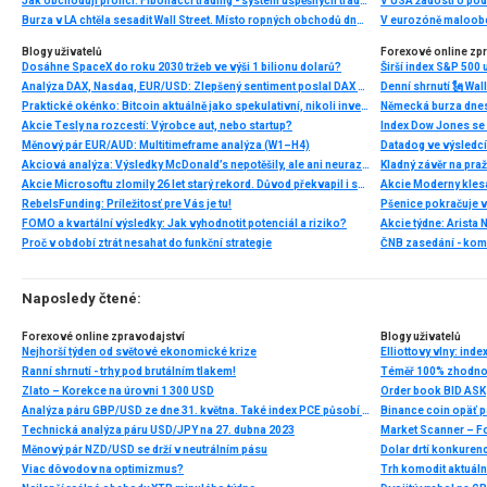
Jak obchodují profíci: Fibonacci trading - systém úspěšných traderů
V USA žádosti o po
Burza v LA chtěla sesadit Wall Street. Místo ropných obchodů dnes místem duní basy
V eurozóně maloobc
Blogy uživatelů
Forexové online zp
Dosáhne SpaceX do roku 2030 tržeb ve výši 1 bilionu dolarů?
Širší index S&P 500 
Analýza DAX, Nasdaq, EUR/USD: Zlepšený sentiment poslal DAX na nová maxima
Praktické okénko: Bitcoin aktuálně jako spekulativní, nikoli investiční aktivum
Akcie Tesly na rozcestí: Výrobce aut, nebo startup?
Index Dow Jones se 
Měnový pár EUR/AUD: Multitimeframe analýza (W1–H4)
Akciová analýza: Výsledky McDonald’s nepotěšily, ale ani neurazily. Jakou vizi společnost prezentovala?
Kladný závěr na pra
Akcie Microsoftu zlomily 26 let starý rekord. Důvod překvapil i samotné investory
RebelsFunding: Príležitosť pre Vás je tu!
FOMO a kvartální výsledky: Jak vyhodnotit potenciál a riziko?
Proč v období ztrát nesahat do funkční strategie
ČNB zasedání - ko
Naposledy čtené:
Forexové online zpravodajství
Blogy uživatelů
Nejhorší týden od světové ekonomické krize
Ranní shrnutí - trhy pod brutálním tlakem!
Téměř 100% zhodnoc
Zlato – Korekce na úrovni 1 300 USD
Order book BID ASK
Analýza páru GBP/USD ze dne 31. května. Také index PCE působí proti dolaru
Binance coin opäť pá
Technická analýza páru USD/JPY na 27. dubna 2023
Market Scanner – F
Měnový pár NZD/USD se drží v neutrálním pásu
Viac dôvodov na optimizmus?
Trh komodit aktuáln