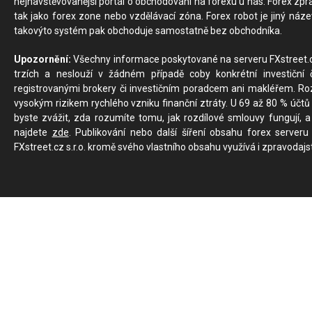
nejnavštěvovanější portál o obchodování na forexu u nás. Forex zprav
tak jako forex zone nebo vzdělávací zóna. Forex robot je jiný náz
takovýto systém pak obchoduje samostatně bez obchodníka.
Upozornění:
Všechny informace poskytované na serveru FXstreet.cz
trzích a neslouží v žádném případě coby konkrétní investiční č
registrovanými brokery či investičním poradcem ani makléřem. Rozd
vysokým rizikem rychlého vzniku finanční ztráty. U 69 až 80 % účtů 
byste zvážit, zda rozumíte tomu, jak rozdílové smlouvy fungují, a
najdete
zde
. Publikování nebo další šíření obsahu forex serveru
FXstreet.cz s.r.o. kromě svého vlastního obsahu využívá i zpravodajs