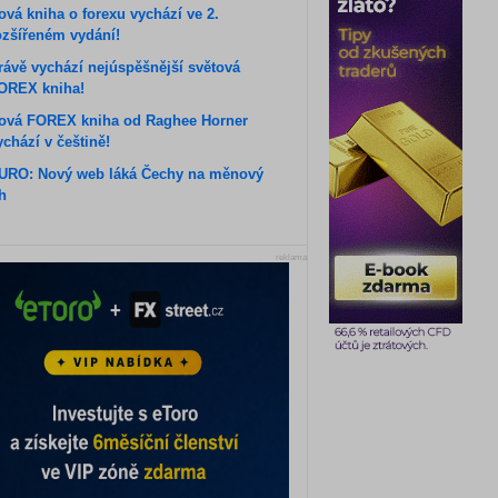
ová kniha o forexu vychází ve 2.
ozšířeném vydání!
rávě vychází nejúspěšnější světová
OREX kniha!
ová FOREX kniha od Raghee Horner
ychází v češtině!
URO: Nový web láká Čechy na měnový
rh
reklama