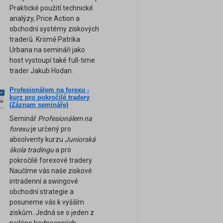
Praktické použití technické
analýzy, Price Action a
obchodní systémy ziskových
traderů. Kromě Patrika
Urbana na semináři jako
host vystoupí také full-time
trader Jakub Hodan.
Profesionálem na forexu -
ne
kurz pro pokročilé tradery
am
(Záznam semináře)
Seminář
Profesionálem na
forexu
je určený pro
absolventy kurzu
Juniorská
škola tradingu
a pro
pokročilé forexové tradery.
Naučíme vás naše ziskové
intradenní a swingové
obchodní strategie a
posuneme vás k vyšším
ziskům. Jedná se o jeden z