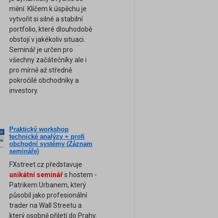
mění. Klíčem k úspěchu je
vytvořit si silné a stabilní
portfolio, které dlouhodobě
obstojí v jakékoliv situaci.
Seminář je určen pro
všechny začátečníky ale i
pro mírně až středně
pokročilé obchodníky a
investory.
Praktický workshop
ne
technické analýzy + profi
am
obchodní systémy (Záznam
semináře)
FXstreet.cz představuje
unikátní seminář
s hostem -
Patrikem Urbanem, který
působil jako profesionální
trader na Wall Streetu a
který osobně přiletí do Prahy.