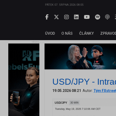
PÁTEK 07. SRPNA 2026 08:05
ÚVOD
O NÁS
ČLÁNKY
ZPRAVO
reklama
USD/JPY - Intra
19.05.2026 08:21
Autor:
Tým FXstree