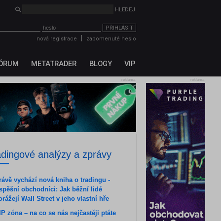
HLEDEJ
PŘIHLÁSIT
|
nová registrace
zapomenuté heslo
ÓRUM
METATRADER
BLOGY
VIP
reklama
reklama
adingové analýzy a zprávy
rávě vychází nová kniha o tradingu -
spěšní obchodníci: Jak běžní lidé
orážejí Wall Street v jeho vlastní hře
IP zóna – na co se nás nejčastěji ptáte