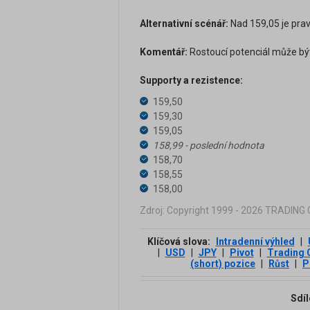
Alternativní scénář:
Nad 159,05 je prav
Komentář:
Rostoucí potenciál může být 
Supporty a rezistence:
159,50
159,30
159,05
158,99 - poslední hodnota
158,70
158,55
158,00
Zdroj: Copyright 1999 - 2026 TRADIN
Klíčová slova:
Intradenní výhled
|
|
USD
|
JPY
|
Pivot
|
Trading 
(short) pozice
|
Růst
|
P
Sdíl