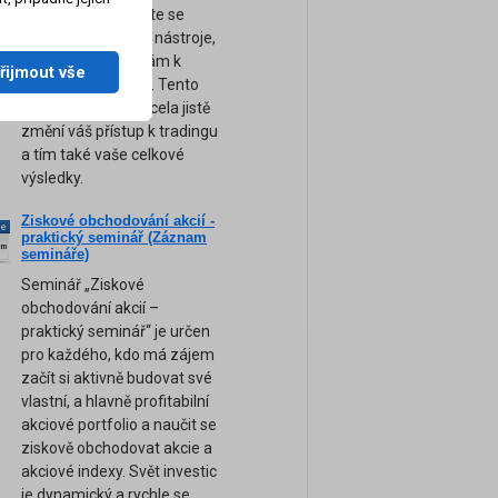
obchodování. Přijďte se
naučit ty nejsilnější nástroje,
tipy a rady, které vám k
řijmout vše
úspěchu pomohou. Tento
unikátní seminář zcela jistě
změní váš přístup k tradingu
a tím také vaše celkové
výsledky.
Ziskové obchodování akcií -
ne
praktický seminář (Záznam
am
semináře)
Seminář „Ziskové
obchodování akcií –
praktický seminář“ je určen
pro každého, kdo má zájem
začít si aktivně budovat své
vlastní, a hlavně profitabilní
akciové portfolio a naučit se
ziskově obchodovat akcie a
akciové indexy. Svět investic
je dynamický a rychle se