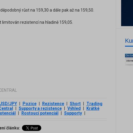
děpodobný růst na 159,30 a dále pak až na 159,50.
limitován rezistencí na hladině 159,05.
Ku
On-li
zázn
G CENTRAL
USD/JPY
|
Pozice
|
Rezistence
|
Short
|
Trading
Central
|
Supporty a rezistence
|
Výhled
|
Krátké
otenciál
|
Rostoucí potenciál
|
Supporty
|
ení článku: