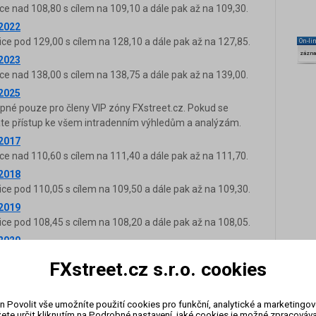
ce nad 108,80 s cílem na 109,10 a dále pak až na 109,30.
.2022
ice pod 129,00 s cílem na 128,10 a dále pak až na 127,85.
On-li
zázn
.2023
ce nad 138,00 s cílem na 138,75 a dále pak až na 139,00.
.2025
upné pouze pro členy VIP zóny FXstreet.cz. Pokud se
káte přístup ke všem intradenním výhledům a analýzám.
.2017
ce nad 110,60 s cílem na 111,40 a dále pak až na 111,70.
.2018
ice pod 110,05 s cílem na 109,50 a dále pak až na 109,30.
.2019
ice pod 108,45 s cílem na 108,20 a dále pak až na 108,05.
.2020
ice pod 107,05 s cílem na 106,65 a dále pak až na 106,50.
FXstreet.cz s.r.o. cookies
.2023
upné pouze pro členy VIP zóny FXstreet.cz. Pokud se
káte přístup ke všem intradenním výhledům a analýzám.
n Povolit vše umožníte použití cookies pro funkční, analytické a marketingo
ete určit kliknutím na Podrobné nastavení, jaké cookies je možné zpracovávat