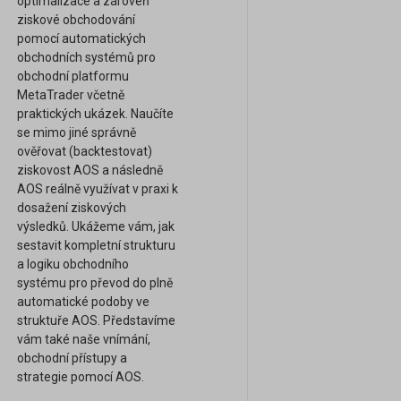
optimalizace a zároveň
ziskové obchodování
pomocí automatických
obchodních systémů pro
obchodní platformu
MetaTrader včetně
praktických ukázek. Naučíte
se mimo jiné správně
ověřovat (backtestovat)
ziskovost AOS a následně
AOS reálně využívat v praxi k
dosažení ziskových
výsledků. Ukážeme vám, jak
sestavit kompletní strukturu
a logiku obchodního
systému pro převod do plně
automatické podoby ve
struktuře AOS. Představíme
vám také naše vnímání,
obchodní přístupy a
strategie pomocí AOS.