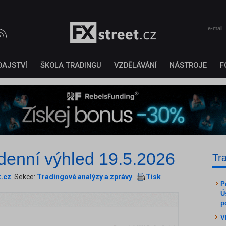
DAJSTVÍ
ŠKOLA TRADINGU
VZDĚLÁVÁNÍ
NÁSTROJE
F
denní výhled 19.5.2026
Tr
t.cz
Sekce:
Tradingové analýzy a zprávy
Tisk
P
Ú
p
V