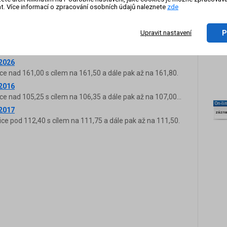
.2024
t. Více informací o zpracování osobních údajů naleznete
zde
upné pouze pro členy VIP zóny FXstreet.cz. Pokud se
káte přístup ke všem intradenním výhledům a analýzám.
P
Upravit nastavení
.2025
ce nad 144,65 s cílem na 145,45 a dále pak až na 145,75.
.2026
ce nad 161,00 s cílem na 161,50 a dále pak až na 161,80.
.2016
e nad 105,25 s cílem na 106,35 a dále pak až na 107,00...
On-li
.2017
zázn
ice pod 112,40 s cílem na 111,75 a dále pak až na 111,50.