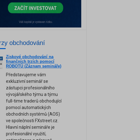
rzy obchodování
Ziskové obchodování na
ne
finančních trzích pomocí
am
ROBOTŮ (Záznam semináře)
Představujeme vám
exkluzivní seminář se
zástupci profesionálního
vývojářského týmu a týmu
full-time traderů obchodující
pomocí automatických
obchodních systémů (AOS)
ve společnosti FXstreet.cz.
Hlavní náplní semináře je
profesionální využití,