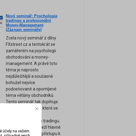
Nový seminář: Psychologie
ne
tradingu a profesionální
am
Money-Management
(Záznam semináře)
Zcela nový seminář z dílny
FXstreet.cz a tentokrát se
zaměřením na psychologii
obchodování a money-
management. A právě toto
téma je naprosto
nejdůležitější a současně
bohužel nejvíce
podceňované a opomíjené
téma většiny obchodníků.
Tento seminář tak doplňuje
naše ostatní kurzy, které se
zaměřují spíše na
technickou stránku tradingu.
Úspěch tradera záleží hlavně
vé účely na vašem
na jeho psychice a přístupu k
, případně jejich