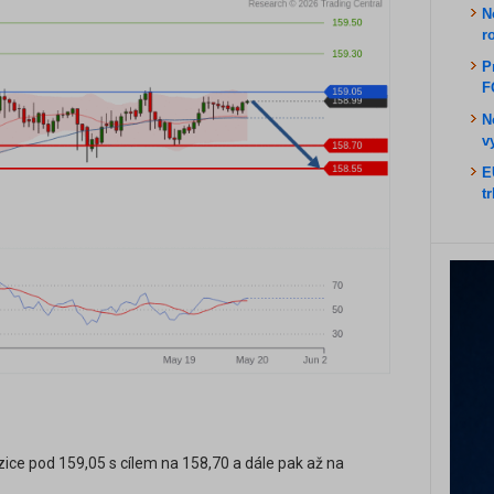
N
r
P
F
N
v
E
t
zice pod 159,05 s cílem na 158,70 a dále pak až na