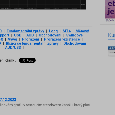
D
|
Fundamentální zprávy
|
Long
|
MT4
|
Měnový
Ku
pport
|
USD
|
AUD
|
Obchodování
|
Swingové
FX
|
Vývoj
|
Proražení
|
Proražení rezistence
|
D
|
Blížící se fundamentální zprávy
|
Obchodování
AUD/USD
|
On-li
zázn
ení článku:
7.12.2023
novém grafu v rostoucím trendovém kanálu, který platí