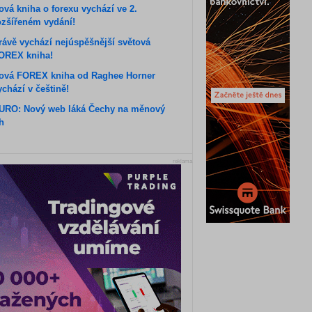
ová kniha o forexu vychází ve 2.
ozšířeném vydání!
rávě vychází nejúspěšnější světová
OREX kniha!
ová FOREX kniha od Raghee Horner
ychází v češtině!
URO: Nový web láká Čechy na měnový
rh
reklama