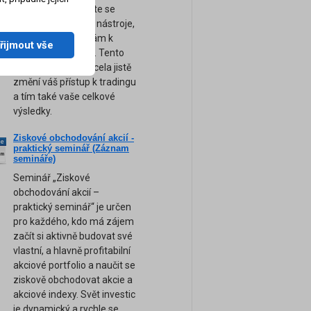
obchodování. Přijďte se
naučit ty nejsilnější nástroje,
tipy a rady, které vám k
řijmout vše
úspěchu pomohou. Tento
unikátní seminář zcela jistě
změní váš přístup k tradingu
a tím také vaše celkové
výsledky.
Ziskové obchodování akcií -
ne
praktický seminář (Záznam
am
semináře)
Seminář „Ziskové
obchodování akcií –
praktický seminář“ je určen
pro každého, kdo má zájem
začít si aktivně budovat své
vlastní, a hlavně profitabilní
akciové portfolio a naučit se
ziskově obchodovat akcie a
akciové indexy. Svět investic
je dynamický a rychle se