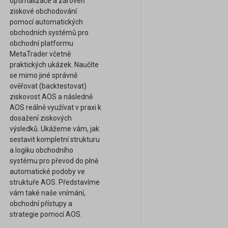
optimalizace a zároveň
ziskové obchodování
pomocí automatických
obchodních systémů pro
obchodní platformu
MetaTrader včetně
praktických ukázek. Naučíte
se mimo jiné správně
ověřovat (backtestovat)
ziskovost AOS a následně
AOS reálně využívat v praxi k
dosažení ziskových
výsledků. Ukážeme vám, jak
sestavit kompletní strukturu
a logiku obchodního
systému pro převod do plně
automatické podoby ve
struktuře AOS. Představíme
vám také naše vnímání,
obchodní přístupy a
strategie pomocí AOS.