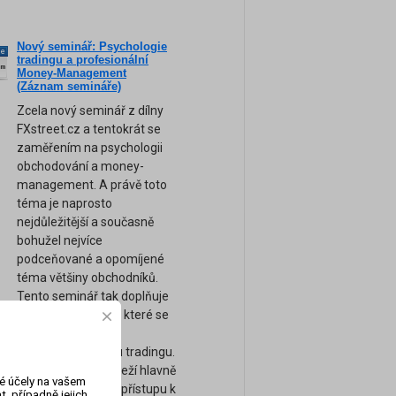
Nový seminář: Psychologie
ne
tradingu a profesionální
am
Money-Management
(Záznam semináře)
Zcela nový seminář z dílny
FXstreet.cz a tentokrát se
zaměřením na psychologii
obchodování a money-
management. A právě toto
téma je naprosto
nejdůležitější a současně
bohužel nejvíce
podceňované a opomíjené
téma většiny obchodníků.
Tento seminář tak doplňuje
naše ostatní kurzy, které se
zaměřují spíše na
technickou stránku tradingu.
Úspěch tradera záleží hlavně
vé účely na vašem
na jeho psychice a přístupu k
, případně jejich