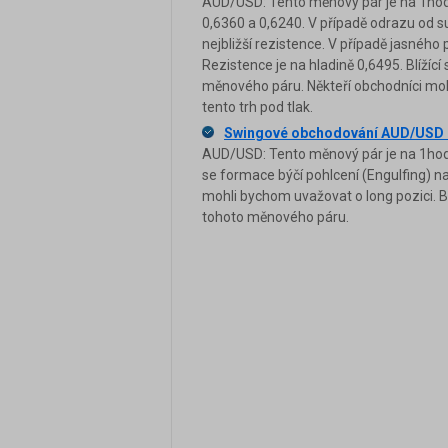
AUD/USD: Tento měnový pár je na 1hodi
0,6360 a 0,6240. V případě odrazu od s
nejbližší rezistence. V případě jasného
Rezistence je na hladině 0,6495. Blížíc
měnového páru. Někteří obchodníci moh
tento trh pod tlak.
Swingové obchodování AUD/USD 
AUD/USD: Tento měnový pár je na 1hodin
se formace býčí pohlcení (Engulfing) na
mohli bychom uvažovat o long pozici. Bl
tohoto měnového páru.