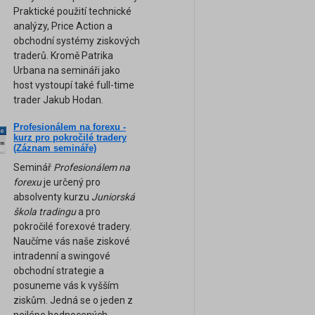
Praktické použití technické
analýzy, Price Action a
obchodní systémy ziskových
traderů. Kromě Patrika
Urbana na semináři jako
host vystoupí také full-time
trader Jakub Hodan.
Profesionálem na forexu -
ne
kurz pro pokročilé tradery
am
(Záznam semináře)
Seminář
Profesionálem na
forexu
je určený pro
absolventy kurzu
Juniorská
škola tradingu
a pro
pokročilé forexové tradery.
Naučíme vás naše ziskové
intradenní a swingové
obchodní strategie a
posuneme vás k vyšším
ziskům. Jedná se o jeden z