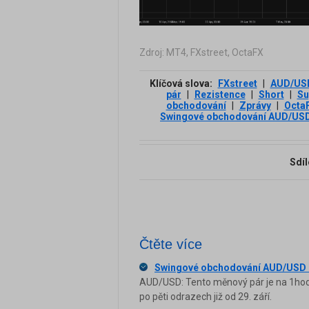
Zdroj: MT4, FXstreet, OctaFX
Klíčová slova:
FXstreet
|
AUD/US
pár
|
Rezistence
|
Short
|
Su
obchodování
|
Zprávy
|
Octa
Swingové obchodování AUD/US
Sdíl
Čtěte více
Swingové obchodování AUD/USD 
AUD/USD: Tento měnový pár je na 1hodi
po pěti odrazech již od 29. září.