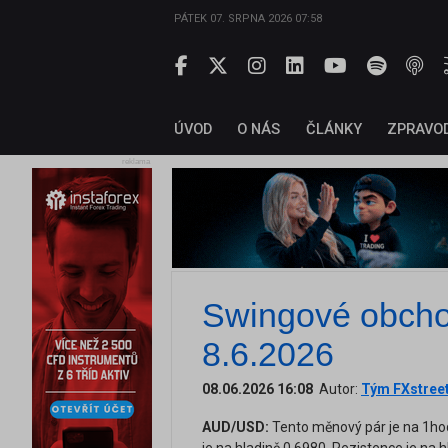
PÁTEK 07. SRPNA 2026 07:58
ÚVOD
O NÁS
ČLÁNKY
ZPRAVO
reklama
Swingové obch
8.6.2026
08.06.2026 16:08
Autor:
Tým FXstree
AUD/USD:
Tento měnový pár je na 1ho