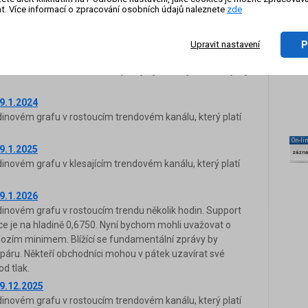
t. Více informací o zpracování osobních údajů naleznete
zde
8.7.2025
novém grafu v rostoucím trendu. Support je na hladině
P
Upravit nastavení
ině 0,6850. Nyní bychom mohli uvažovat o long pozici se
lížící se fundamentální zprávy by neměly ovlivnit vývoj
9.1.2024
novém grafu v rostoucím trendovém kanálu, který platí
On-li
9.1.2025
zázn
novém grafu v klesajícím trendovém kanálu, který platí
9.1.2026
novém grafu v rostoucím trendu několik hodin. Support
nce je na hladině 0,6750. Nyní bychom mohli uvažovat o
ozím minimem. Blížící se fundamentální zprávy by
páru. Někteří obchodníci mohou v pátek uzavírat své
d tlak.
9.12.2025
novém grafu v rostoucím trendovém kanálu, který platí