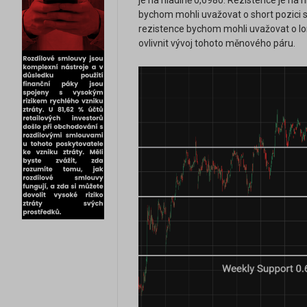
je na hladině 0,6980. Rezistence je na 
bychom mohli uvažovat o short pozici s 
rezistence bychom mohli uvažovat o lon
ovlivnit vývoj tohoto měnového páru.