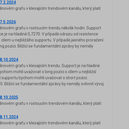
7.2.2024
novém grafu v klesajícím trendovém kanálu, který platí
7.5.2026
novém grafu v rostoucím trendu několik hodin. Support
ce je na hladině 0,7270. V případě odrazu od rezistence
cílem u nejbližšího supportu. V případě jasného proražení
g pozici. Blížící se fundamentální zprávy by neměly
8.10.2024
novém grafu v klesajícím trendu. Support je na hladině
chom mohli uvažovat o long pozici s cílem u nejbližší
í supportu bychom mohli uvažovat o short pozici.
0. Blížící se fundamentální zprávy by neměly ovlivnit vývoj
8.10.2025
novém grafu v rostoucím trendovém kanálu, který platí
8.11.2024
novém grafu v klesajícím trendovém kanálu, který platí