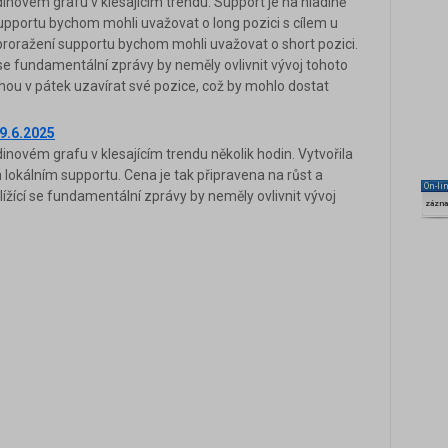
novém grafu v klesajícím trendu. Support je na hladině
upportu bychom mohli uvažovat o long pozici s cílem u
 proražení supportu bychom mohli uvažovat o short pozici.
í se fundamentální zprávy by neměly ovlivnit vývoj tohoto
ou v pátek uzavírat své pozice, což by mohlo dostat
9.6.2025
ovém grafu v klesajícím trendu několik hodin. Vytvořila
 lokálním supportu. Cena je tak připravena na růst a
On-li
ížící se fundamentální zprávy by neměly ovlivnit vývoj
zázn