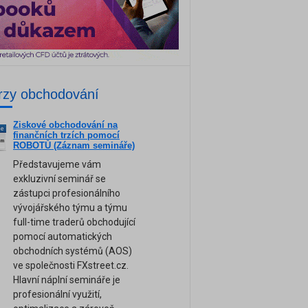
rzy obchodování
Ziskové obchodování na
ne
finančních trzích pomocí
am
ROBOTŮ (Záznam semináře)
Představujeme vám
exkluzivní seminář se
zástupci profesionálního
vývojářského týmu a týmu
full-time traderů obchodující
pomocí automatických
obchodních systémů (AOS)
ve společnosti FXstreet.cz.
Hlavní náplní semináře je
profesionální využití,