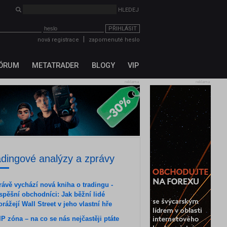
HLEDEJ
PŘIHLÁSIT
|
nová registrace
zapomenuté heslo
ÓRUM
METATRADER
BLOGY
VIP
reklama
reklama
adingové analýzy a zprávy
rávě vychází nová kniha o tradingu -
spěšní obchodníci: Jak běžní lidé
orážejí Wall Street v jeho vlastní hře
IP zóna – na co se nás nejčastěji ptáte