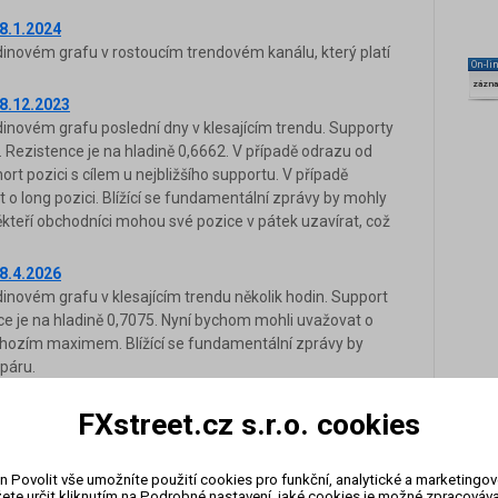
8.1.2024
novém grafu v rostoucím trendovém kanálu, který platí
On-li
zázn
8.12.2023
novém grafu poslední dny v klesajícím trendu. Supporty
. Rezistence je na hladině 0,6662. V případě odrazu od
t pozici s cílem u nejbližšího supportu. V případě
 long pozici. Blížící se fundamentální zprávy by mohly
ěkteří obchodníci mohou své pozice v pátek uzavírat, což
8.4.2026
novém grafu v klesajícím trendu několik hodin. Support
nce je na hladině 0,7075. Nyní bychom mohli uvažovat o
chozím maximem. Blížící se fundamentální zprávy by
páru.
8.5.2025
FXstreet.cz s.r.o. cookies
novém grafu v klesajícím trendu. Support je na hladině
upportu bychom mohli uvažovat o long pozici s cílem u
 proražení supportu bychom mohli uvažovat o short pozici.
n Povolit vše umožníte použití cookies pro funkční, analytické a marketingo
í se fundamentální zprávy by neměly ovlivnit vývoj tohoto
ete určit kliknutím na Podrobné nastavení, jaké cookies je možné zpracovávat