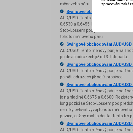
měnového páru.
zpracování zakáza
Swingové obchodování AUD/USD 
AUD/USD: Tento měnový pár je na 1hodi
0,6530 a 0,6455. Rezistence je na hlad
Stop-Lossem pod předchozím minimem. B
tohoto měnového páru.
Swingové obchodování AUD/USD 
AUD/USD: Tento měnový pár je na 1hodi
po devíti odrazech již od 3. listopadu.
Swingové obchodování AUD/USD 
AUD/USD: Tento měnový pár je na 1hodi
po pěti odrazech již od 9. prosince.
Swingové obchodování AUD/USD 
AUD/USD: Tento měnový pár je na 1hodi
je na hladině 0,6675 a 0,6600. Reziste
long pozici se Stop-Lossem pod předch
neměly ovlivnit vývoj tohoto měnového 
pozice, což by mohlo dostat tento trh po
Swingové obchodování AUD/USD 
AUD/USD: Tento měnový pár je na 1hodi