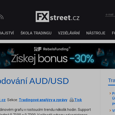
DAJSTVÍ
ŠKOLA TRADINGU
VZDĚLÁVÁNÍ
NÁSTROJE
F
odování AUD/USD
Tr
P
Ú
t.cz
Sekce:
Tradingové analýzy a zprávy
Tisk
p
dinovém grafu v rostoucím trendu několik hodin. Support
V