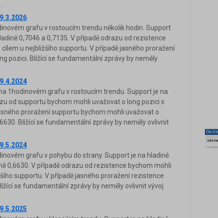
.
9.3.2026
novém grafu v rostoucím trendu několik hodin. Support
hladině 0,7046 a 0,7135. V případě odrazu od rezistence
cílem u nejbližšího supportu. V případě jasného proražení
g pozici. Blížící se fundamentální zprávy by neměly
9.4.2024
a 1hodinovém grafu v rostoucím trendu. Support je na
azu od supportu bychom mohli uvažovat o long pozici s
ě jasného proražení supportu bychom mohli uvažovat o
,6630. Blížící se fundamentální zprávy by neměly ovlivnit
On-li
zázn
9.5.2024
novém grafu v pohybu do strany. Support je na hladině
ině 0,6630. V případě odrazu od rezistence bychom mohli
ižšího supportu. V případě jasného proražení rezistence
ížící se fundamentální zprávy by neměly ovlivnit vývoj
9.5.2025