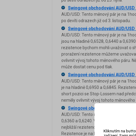
po šesti odrazech již od 23. října.
Swingové obchodování AUD/USD 
AUD/USD: Tento měnový pár je na 1hodi
po devíti odrazech již od 3. listopadu.
Swingové obchodování AUD/USD 
AUD/USD: Tento měnový pár je na 1hodi
jsou na hladině 0,6528, 0,6440 a 0,6390
rezistence bychom mohli uvažovat o shor
proražení rezistence můžeme uvažovat o
ovlivnit vývoj tohoto měnového páru. N
může dostat cenu pod tlak.
Swingové obchodování AUD/USD 
AUD/USD: Tento měnový pár je na 1hodi
je na hladině 0,6950 a 0,6845. Reziste
short pozici se Stop-Lossem nad před
neměly ovlivnit vývoj tohoto měnového 
Swingové obchodování AUD/USD 
AUD/USD: Tento měnový pár je na 1hodi
0,6360 a 0,6240. V případě odrazu od s
nejbližší rezistence. V případě jasného
Kliknutím na butto
Rezistence je na hladině 0,6495. Blížíc
zařízení. Sami můž