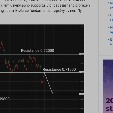
hladině 0,7100 a 0,7200. V případě odrazu od rezistence
N
cílem u nejbližšího supportu. V případě jasného proražení
r
g pozici. Blížící se fundamentální zprávy by neměly
P
F
N
v
E
t