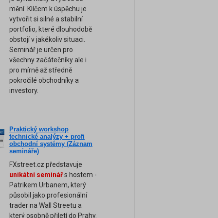
mění. Klíčem k úspěchu je
vytvořit si silné a stabilní
portfolio, které dlouhodobě
obstojí v jakékoliv situaci.
Seminář je určen pro
všechny začátečníky ale i
pro mírně až středně
pokročilé obchodníky a
investory.
Praktický workshop
ne
technické analýzy + profi
am
obchodní systémy (Záznam
semináře)
FXstreet.cz představuje
unikátní seminář
s hostem -
Patrikem Urbanem, který
působil jako profesionální
trader na Wall Streetu a
který osobně přiletí do Prahy.