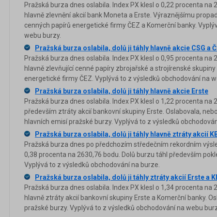
Pražská burza dnes oslabila. Index PX klesl o 0,22 procenta na 
hlavně zlevnění akcií bank Moneta a Erste. Výraznějšímu propad
cenných papírů energetické firmy ČEZ a Komerční banky. Vyplý
webu burzy.
Pražská burza oslabila, dolů ji táhly hlavně akcie CSG a 
Pražská burza dnes oslabila. Index PX klesl o 0,95 procenta na 
hlavně zlevňující cenné papíry zbrojařské a strojírenské skupi
energetické firmy ČEZ. Vyplývá to z výsledků obchodování na w
Pražská burza oslabila, dolů ji táhly hlavně akcie Erste
Pražská burza dnes oslabila. Index PX klesl o 1,22 procenta na 
především ztráty akcií bankovní skupiny Erste. Oslabovala, neb
hlavních emisí pražské burzy. Vyplývá to z výsledků obchodová
Pražská burza oslabila, dolů ji táhly hlavně ztráty akcií K
Pražská burza dnes po předchozím středečním rekordním výsledk
0,38 procenta na 2630,76 bodu. Dolů burzu táhl především pokl
Vyplývá to z výsledků obchodování na burze.
Pražská burza oslabila, dolů ji táhly ztráty akcií Erste a K
Pražská burza dnes oslabila. Index PX klesl o 1,34 procenta na 
hlavně ztráty akcií bankovní skupiny Erste a Komerční banky. Osl
pražské burzy. Vyplývá to z výsledků obchodování na webu burz