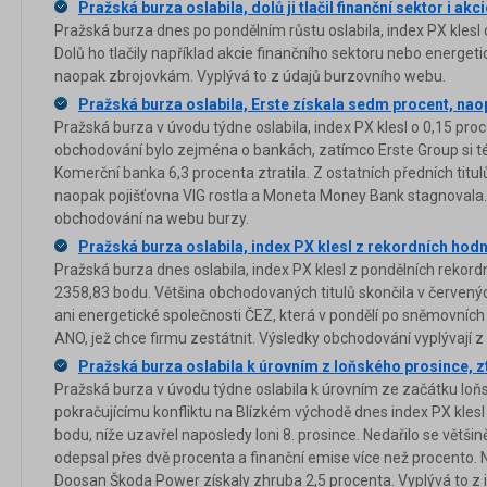
Pražská burza oslabila, dolů ji tlačil finanční sektor i akc
Pražská burza dnes po pondělním růstu oslabila, index PX klesl
Dolů ho tlačily například akcie finančního sektoru nebo energeti
naopak zbrojovkám. Vyplývá to z údajů burzovního webu.
Pražská burza oslabila, Erste získala sedm procent, nao
Pražská burza v úvodu týdne oslabila, index PX klesl o 0,15 pr
obchodování bylo zejména o bankách, zatímco Erste Group si t
Komerční banka 6,3 procenta ztratila. Z ostatních předních titulů
naopak pojišťovna VIG rostla a Moneta Money Bank stagnovala. 
obchodování na webu burzy.
Pražská burza oslabila, index PX klesl z rekordních hod
Pražská burza dnes oslabila, index PX klesl z pondělních rekor
2358,83 bodu. Většina obchodovaných titulů skončila v červený
ani energetické společnosti ČEZ, která v pondělí po sněmovních v
ANO, jež chce firmu zestátnit. Výsledky obchodování vyplývají 
Pražská burza oslabila k úrovním z loňského prosince, ztr
Pražská burza v úvodu týdne oslabila k úrovním ze začátku loňs
pokračujícímu konfliktu na Blízkém východě dnes index PX klesl
bodu, níže uzavřel naposledy loni 8. prosince. Nedařilo se většin
odepsal přes dvě procenta a finanční emise více než procento. 
Doosan Škoda Power získaly zhruba 2,5 procenta. Vyplývá to z 