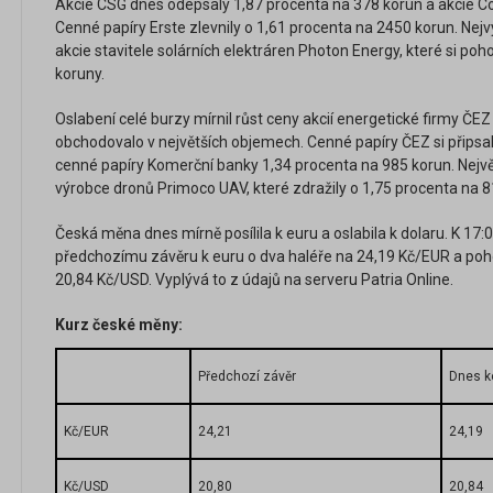
Akcie CSG dnes odepsaly 1,87 procenta na 378 korun a akcie Co
Cenné papíry Erste zlevnily o 1,61 procenta na 2450 korun. Nejv
akcie stavitele solárních elektráren Photon Energy, které si poho
koruny.
Oslabení celé burzy mírnil růst ceny akcií energetické firmy ČE
obchodovalo v největších objemech. Cenné papíry ČEZ si připsa
cenné papíry Komerční banky 1,34 procenta na 985 korun. Nejvě
výrobce dronů Primoco UAV, které zdražily o 1,75 procenta na 8
Česká měna dnes mírně posílila k euru a oslabila k dolaru. K 17:
předchozímu závěru k euru o dva haléře na 24,19 Kč/EUR a pohorš
20,84 Kč/USD. Vyplývá to z údajů na serveru Patria Online.
Kurz české měny:
Předchozí závěr
Dnes k
Kč/EUR
24,21
24,19
Kč/USD
20,80
20,84