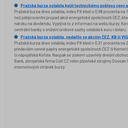
Pražská burza oslabila kvůli technickému poklesu ceny a
Pražská burza dnes oslabila, index PX klesl o 0,98 procenta na
než pětiprocentní propad akcií energetické společnosti ČEZ, kt
nároku na dividendu. Vyplývá to z informací na webu burzy. Kor
centrální banky o snížení úrokové sazby oslabila k euru i dolaru.
Pražská burza oslabila, nedařilo se akciím ČEZ, KB či VIG
Pražská burza dnes oslabila, index PX klesl o 0,31 procenta na 
především cenné papíry energetické společnosti ČEZ či Komerční 
či nápojářská Kofola. Naopak se ziskem uzavřely dnešní obch
Bank, zbrojařská firma Colt CZ nebo plzeňské strojírny Doosan 
internetových stránek burzy.