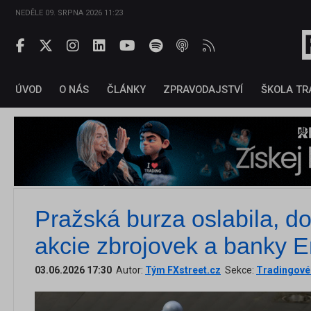
NEDĚLE 09. SRPNA 2026 11:23
ÚVOD
O NÁS
ČLÁNKY
ZPRAVODAJSTVÍ
ŠKOLA TR
Pražská burza oslabila, dol
akcie zbrojovek a banky E
03.06.2026 17:30
Autor:
Tým FXstreet.cz
Sekce:
Tradingové 