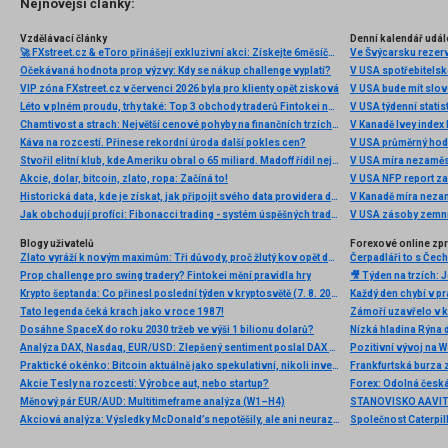
Nejnovější články:
Vzdělávací články
Denní kalendář udál
🚀 FXstreet.cz & eToro přinášejí exkluzivní akci: Získejte 6měsíční členství ve VIP zóně ZDARMA
Ve Švýcarsku rezer
Očekávaná hodnota prop výzvy: Kdy se nákup challenge vyplatí?
V USA spotřebitelsk
VIP zóna FXstreet.cz v červenci 2026 byla pro klienty opět zisková
V USA bude mít slo
Léto v plném proudu, trhy také: Top 3 obchody traderů Fintokei na indexech a zlatě
V USA týdenní statist
Chamtivost a strach: Největší cenové pohyby na finančních trzích (červenec 2026)
V Kanadě Ivey index
Káva na rozcestí. Přinese rekordní úroda další pokles cen?
V USA průměrný hod
Stvořil elitní klub, kde Ameriku obral o 65 miliard. Madoff řídil největší Ponzi dějin
V USA míra nezaměs
Akcie, dolar, bitcoin, zlato, ropa: Začíná to!
V USA NFP report z
Historická data, kde je získat, jak připojit svého data providera do MultiCharts a proč je budeme potřebovat? (4. díl)
V Kanadě míra neza
Jak obchodují profíci: Fibonacci trading - systém úspěšných traderů
V USA zásoby zemní
Blogy uživatelů
Forexové online zp
Zlato vyráží k novým maximům: Tři důvody, proč žlutý kov opět dominuje
Prop challenge pro swing tradery? Fintokei mění pravidla hry
Krypto šeptanda: Co přinesl poslední týden v kryptosvětě (7. 8. 2026)
Tato legenda čeká krach jako v roce 1987!
Dosáhne SpaceX do roku 2030 tržeb ve výši 1 bilionu dolarů?
Nízká hladina Rýna 
Analýza DAX, Nasdaq, EUR/USD: Zlepšený sentiment poslal DAX na nová maxima
Pozitivní vývoj na Wa
Praktické okénko: Bitcoin aktuálně jako spekulativní, nikoli investiční aktivum
Frankfurtská burza 
Akcie Tesly na rozcestí: Výrobce aut, nebo startup?
Měnový pár EUR/AUD: Multitimeframe analýza (W1–H4)
Akciová analýza: Výsledky McDonald’s nepotěšily, ale ani neurazily. Jakou vizi společnost prezentovala?