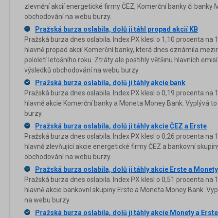
zlevnění akcií energetické firmy ČEZ, Komerční banky či banky 
obchodování na webu burzy.
Pražská burza oslabila, dolů ji táhl propad akcií KB
Pražská burza dnes oslabila. Index PX klesl o 1,10 procenta na 
hlavně propad akcií Komerční banky, která dnes oznámila mezir
pololetí letošního roku. Ztráty ale postihly většinu hlavních emis
výsledků obchodování na webu burzy.
Pražská burza oslabila, dolů ji táhly akcie bank
Pražská burza dnes oslabila. Index PX klesl o 0,19 procenta na 
hlavně akcie Komerční banky a Moneta Money Bank. Vyplývá to
burzy.
Pražská burza oslabila, dolů ji táhly akcie ČEZ a Erste
Pražská burza dnes oslabila. Index PX klesl o 0,26 procenta na 
hlavně zlevňující akcie energetické firmy ČEZ a bankovní skupin
obchodování na webu burzy.
Pražská burza oslabila, dolů ji táhly akcie Erste a Monety
Pražská burza dnes oslabila. Index PX klesl o 0,51 procenta na 
hlavně akcie bankovní skupiny Erste a Moneta Money Bank. Vyp
na webu burzy.
Pražská burza oslabila, dolů ji táhly akcie Monety a Erste