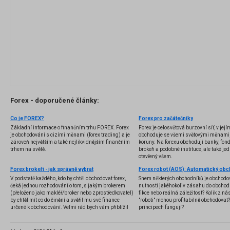
Forex - doporučené články:
Co je FOREX?
Forex pro začátečníky
Základní informace o finančním trhu FOREX. Forex
Forex je celosvětová burzovní síť, v jej
je obchodování s cizími měnami (forex trading) a je
obchoduje se všemi světovými měnami,
zároveň největším a také nejlikvidnějším finančním
koruny. Na forexu obchodují banky, fondy
trhem na světě.
brokeři a podobné instituce, ale také jedn
otevřený všem.
Forex brokeři - jak správně vybrat
V podstatě každého, kdo by chtěl obchodovat forex,
Snem některých obchodníků je obchodo
čeká jednou rozhodování o tom, s jakým brokerem
nutnosti jakéhokoliv zásahu do obchod
(přeloženo jako makléř/broker nebo zprostředkovatel)
fikce nebo reálná záležitost? Kolik z nás
by chtěl mít co do činění a svěřil mu své finance
"roboti" mohou profitabilně obchodovat
určené k obchodování. Velmi rád bych vám přiblížil
principech fungují?
problematiku výběru brokera, rozdíl mezi
jednotlivými typy brokerů a v neposlední řadě uvedu
několik příkladů nejznámějších z nich.