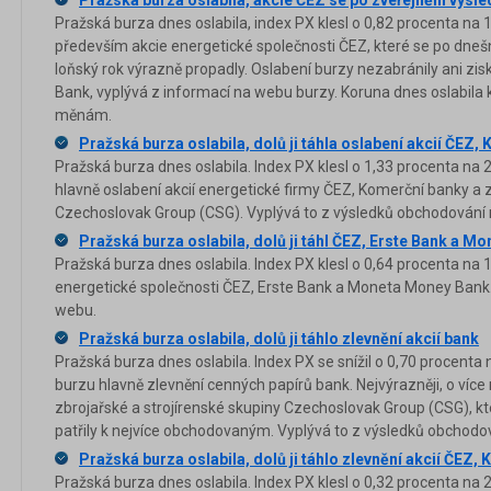
Pražská burza oslabila, akcie ČEZ se po zveřejnění výsl
Pražská burza dnes oslabila, index PX klesl o 0,82 procenta na 
především akcie energetické společnosti ČEZ, které se po dneš
loňský rok výrazně propadly. Oslabení burzy nezabránily ani zi
Bank, vyplývá z informací na webu burzy. Koruna dnes oslabil
měnám.
Pražská burza oslabila, dolů ji táhla oslabení akcií ČEZ,
Pražská burza dnes oslabila. Index PX klesl o 1,33 procenta na 
hlavně oslabení akcií energetické firmy ČEZ, Komerční banky a z
Czechoslovak Group (CSG). Vyplývá to z výsledků obchodování
Pražská burza oslabila, dolů ji táhl ČEZ, Erste Bank a 
Pražská burza dnes oslabila. Index PX klesl o 0,64 procenta na 
energetické společnosti ČEZ, Erste Bank a Moneta Money Bank.
webu.
Pražská burza oslabila, dolů ji táhlo zlevnění akcií bank
Pražská burza dnes oslabila. Index PX se snížil o 0,70 procenta
burzu hlavně zlevnění cenných papírů bank. Nejvýrazněji, o více 
zbrojařské a strojírenské skupiny Czechoslovak Group (CSG), k
patřily k nejvíce obchodovaným. Vyplývá to z výsledků obchodo
Pražská burza oslabila, dolů ji táhlo zlevnění akcií ČEZ, 
Pražská burza dnes oslabila. Index PX klesl o 0,32 procenta na 