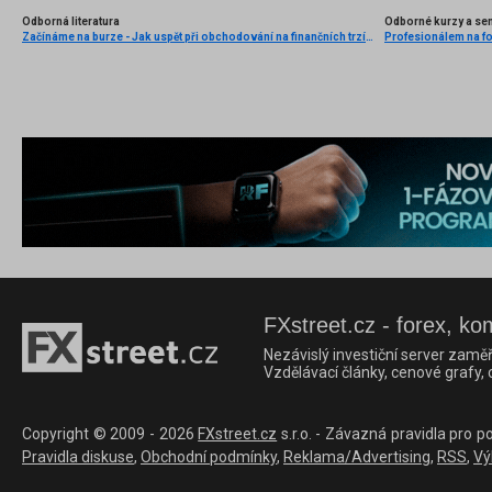
Odborná literatura
Odborné kurzy a se
Začínáme na burze - Jak uspět při obchodování na finančních trzích (1. vydání)
FXstreet.cz - forex, ko
Nezávislý investiční server zaměř
Vzdělávací články, cenové grafy,
Copyright © 2009 - 2026
FXstreet.cz
s.r.o. - Závazná pravidla pro p
Pravidla diskuse
,
Obchodní podmínky
,
Reklama/Advertising
,
RSS
,
Vý