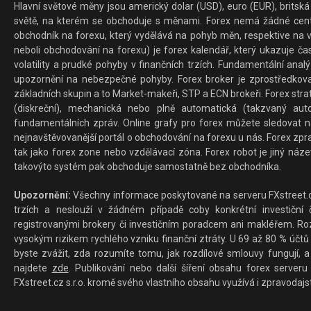
Hlavní světové měny jsou americký dolar (USD), euro (EUR), britská 
světě, na kterém se obchoduje s měnami. Forex nemá žádné centrál
obchodník na forexu, který vydělává na pohyb měn, respektive na v
neboli obchodování na forexu) je forex kalendář, který ukazuje č
volatility a prudké pohyby v finančních trzích. Fundamentální ana
upozornění na nebezpečné pohyby. Forex broker je zprostředkov
základních skupin a to Market-makeři, STP a ECN brokeři. Forex stra
(diskreční), mechanická nebo plně automatická (takzvaný aut
fundamentálních zpráv. Online grafy pro forex můžete sledovat na 
nejnavštěvovanější portál o obchodování na forexu u nás. Forex zprav
tak jako forex zone nebo vzdělávací zóna. Forex robot je jiný náz
takovýto systém pak obchoduje samostatně bez obchodníka.
Upozornění:
Všechny informace poskytované na serveru FXstreet.cz
trzích a neslouží v žádném případě coby konkrétní investiční č
registrovanými brokery či investičním poradcem ani makléřem. Rozd
vysokým rizikem rychlého vzniku finanční ztráty. U 69 až 80 % účtů 
byste zvážit, zda rozumíte tomu, jak rozdílové smlouvy fungují, a
najdete
zde
. Publikování nebo další šíření obsahu forex serveru
FXstreet.cz s.r.o. kromě svého vlastního obsahu využívá i zpravodajs