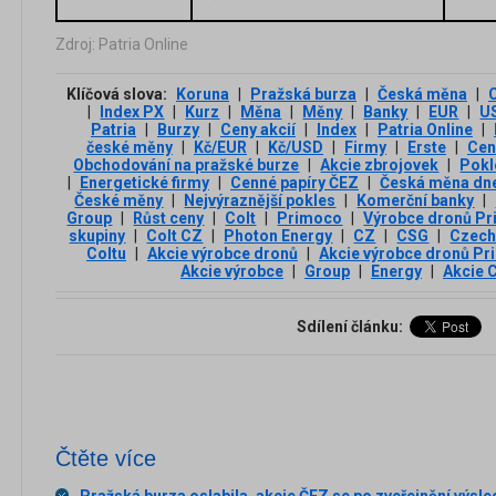
Zdroj: Patria Online
Klíčová slova:
Koruna
|
Pražská burza
|
Česká měna
|
|
Index PX
|
Kurz
|
Měna
|
Měny
|
Banky
|
EUR
|
U
Patria
|
Burzy
|
Ceny akcií
|
Index
|
Patria Online
|
české měny
|
Kč/EUR
|
Kč/USD
|
Firmy
|
Erste
|
Cen
Obchodování na pražské burze
|
Akcie zbrojovek
|
Pokl
|
Energetické firmy
|
Cenné papíry ČEZ
|
Česká měna dn
České měny
|
Nejvýraznější pokles
|
Komerční banky
|
Group
|
Růst ceny
|
Colt
|
Primoco
|
Výrobce dronů P
skupiny
|
Colt CZ
|
Photon Energy
|
CZ
|
CSG
|
Czech
Coltu
|
Akcie výrobce dronů
|
Akcie výrobce dronů P
Akcie výrobce
|
Group
|
Energy
|
Akcie 
Sdílení článku:
Čtěte více