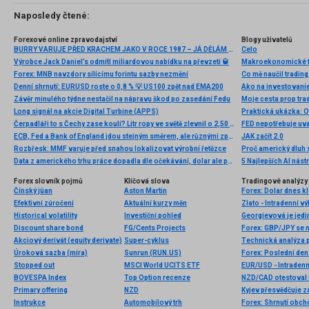
Naposledy čtené:
Forexové online zpravodajství
Blogy uživatelů
BURRY VARUJE PŘED KRACHEM JAKO V ROCE 1987 – JÁ DĚLÁM TOHLE
Celo
Výrobce Jack Daniel’s odmítl miliardovou nabídku na převzetí 🥃
Makroekonomické fak
Forex: MNB navzdory sílícímu forintu sazby nezmění
Co mě naučil trading
Denní shrnutí: EURUSD roste o 0,8 % 💡 US100 zpět nad EMA200
Ako na investovani
Závěr minulého týdne nestačil na nápravu škod po zasedání Fedu
Long signál na akcie Digital Turbine (APPS)
Praktická ukázka: 
Čerpadláři to s Čechy zase koulí? Litr ropy ve světě zlevnil o 2,50 Kč, ale litr nafty v ČR ve stejné době zdražil o více než 1 Kč
FED nepotřebuje uv
ECB, Fed a Bank of England jdou stejným směrem, ale různými způsoby
JAK začít 2.0
Rozbřesk: MMF varuje před snahou lokalizovat výrobní řetězce
Proč americký dluh s
Data z amerického trhu práce dopadla dle očekávání, dolar ale posílil
5 Najlepších AI nás
Forex slovník pojmů
Klíčová slova
Tradingové analýzy 
Čínský jüan
Aston Martin
Forex: Dolar dnes kl
Efektivní zúročení
Aktuální kurzy měn
Zlato - Intradenní v
Historical volatility
Investiční pohled
Georgievová je jedi
Discount share bond
FG/Cents Projects
Forex: GBP/JPY se n
Akciový derivát (equity derivate)
Super-cyklus
Technická analýza 
Úroková sazba (míra)
Sunrun (RUN.US)
Stopped out
MSCI World UCITS ETF
EUR/USD - Intradenn
BOVESPA Index
Top Option recenze
Primary offering
NZD
Kyjev přesvědčuje zá
Instrukce
Automobilový trh
Forex: Shrnutí obch