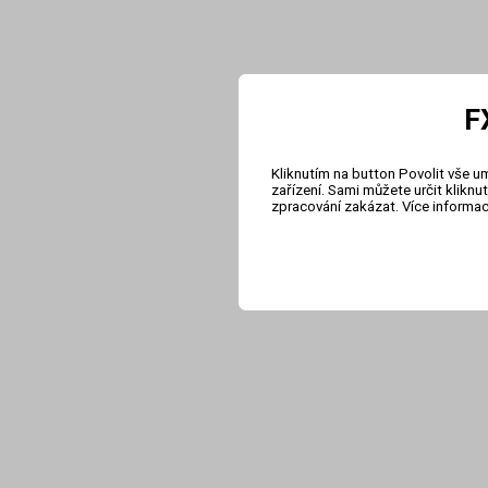
F
Kliknutím na button Povolit vše u
zařízení. Sami můžete určit klikn
zpracování zakázat. Více informa