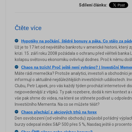
Sdílení článku:
Čtěte více
Hypotéky na počkání, štědré bonusy a páka. Co stálo za p
Už je to 17 let od největšího bankrotu v americké historii, který
krizi. 15. září roku 2008 požádala o ochranu před věřiteli bank
kolapsu světovou ekonomiku ovlivňují dodnes. Proč k němu doš
Chaos na trzích! Proč ještě není vyhráno? | Investiční Meme
Máte rádi memečka? Protože analytici, investoři a obchodníci je
informují o aktuálně nejdůležitějších investičních událostech. In
Clubu, Petr Lajsek, pro vás každý týden prochází internetové dis
nejpovedenější z vtípků. Ty pak rozebere, dodá k nim kontext a 
vše pak shrne do videa, na které se stihnete podívat u odpolední
Investičního Mementa. Na co se můžete těšit?
Chaos přechází z akciových trhů na forex
Den osvobození (od volného obchodu) způsobil pořádný výplach 
burzy odepsal index S&P 500 přes 5 %, Nasdaq ještě o procento 