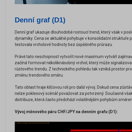
Denní graf (D1)
Denní graf ukazuje dlouhodobě rostoucí trend, který však v posl
dynamiky. Cena se aktuálně pohybuje v konsolidační struktuře
testovala vrcholové hodnoty bez úspěšného průrazu.
Právě tato neschopnost vytvořit nové maximum vytváří zajímavý
začíná formovat několiknásobný vrchol, který může signalizov
růstového trendu. Z technického pohledu tak vzniká prostor pr
změnu trendového směru.
Tato oblast hraje klíčovou roli pro další vývoj. Dokud cena zůs
nelze poklesový scénář považovat za potvrzený. Současně vš
distribuce, která často předchází volatilnějším pohybům směre
Vývoj měnového páru CHF/JPY na denním grafu (D1):