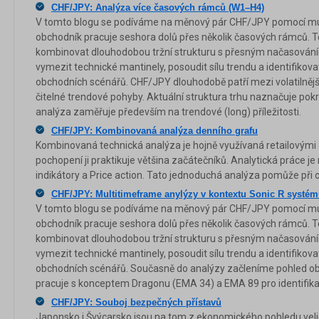
CHF/JPY: Analýza více časových rámců (W1–H4)
V tomto blogu se podíváme na měnový pár CHF/JPY pomocí mult
obchodník pracuje seshora dolů přes několik časových rámců. 
kombinovat dlouhodobou tržní strukturu s přesným načasováním
vymezit technické mantinely, posoudit sílu trendu a identifikov
obchodních scénářů. CHF/JPY dlouhodobě patří mezi volatilnější
čitelné trendové pohyby. Aktuální struktura trhu naznačuje pokr
analýza zaměřuje především na trendové (long) příležitosti.
CHF/JPY: Kombinovaná analýza denního grafu
Kombinovaná technická analýza je hojně využívaná retailovými
pochopení ji praktikuje většina začátečníků. Analytická práce j
indikátory a Price action. Tato jednoduchá analýza pomůže při
CHF/JPY: Multitimeframe anylýzy v kontextu Sonic R systé
V tomto blogu se podíváme na měnový pár CHF/JPY pomocí mult
obchodník pracuje seshora dolů přes několik časových rámců. 
kombinovat dlouhodobou tržní strukturu s přesným načasováním
vymezit technické mantinely, posoudit sílu trendu a identifikov
obchodních scénářů. Současně do analýzy začleníme pohled ob
pracuje s konceptem Dragonu (EMA 34) a EMA 89 pro identifik
CHF/JPY: Souboj bezpečných přístavů
Japonsko i Švýcarsko jsou na tom z ekonomického pohledu veli