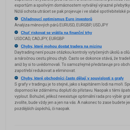
exportům a spořivým domácnostem vytvářejí výrazné přebytky
Nižší ochota utrácet se pak projevuje i ve slabé spotřebitelské po
Chřadnoucí optimismus Euro investorů
Analýza měnových párů EURUSD, EURGBP, USDJPY
Chuť riskovat se vrátila na finanční trhy
USDCAD, CADJPY, EURGBP
Chyby, které mohou dostat tradera na mizinu
Daytrading není pouze otázkou kontroly vytyčených úkolů a cíl
a náročnou cestu plnou chyb. Často se dokonce stává, že tradeři
aniž by si to uvědomovali. To samozřejmě představuje pro obchod
zapotřebí redukovat a eliminovat.
Chyby, které obchodníci často dělají v souvislosti s grafy
S grafy v tradingu je to stejné, jako s kapitánem lodi na moři.
dopomoci ke zdárnému doplutí do přístavu. Naopak s těmi špat
vyplout. Bohužel, jelikož neexistuje optimální rada pro výběr graf
zvolíte, bude vždy jen a jen na vás. A nakonec to zase budete je
pozdějších úspěchů, či naopak.