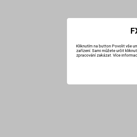
F
Kliknutím na button Povolit vše u
zařízení. Sami můžete určit klikn
zpracování zakázat. Více informa