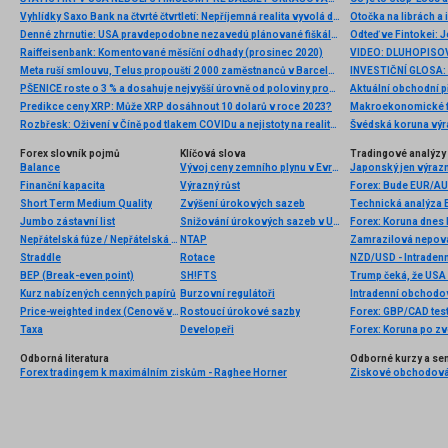
Vyhlídky Saxo Bank na čtvrté čtvrtletí: Nepříjemná realita vyvolá další cyklus uvolnění
Otočka na librách a 
Denné zhrnutie: USA pravdepodobne nezavedú plánované fiškálne stimuly v auguste
Raiffeisenbank: Komentované měsíční odhady (prosinec 2020)
Meta ruší smlouvu, Telus propouští 2 000 zaměstnanců v Barceloně
PŠENICE roste o 3 % a dosahuje nejvyšší úrovně od poloviny prosince, zatímco USDIDX maže počáteční zisky 📈
Aktuální obchodní p
Predikce ceny XRP: Může XRP dosáhnout 10 dolarů v roce 2023?
Makroekonomické fakt
Rozbřesk: Oživení v Číně pod tlakem COVIDu a nejistoty na realitním trhu
Švédská koruna výr
Forex slovník pojmů
Klíčová slova
Tradingové analýzy 
Balance
Vývoj ceny zemního plynu v Evropě
Japonský jen výrazn
Finanční kapacita
Výrazný růst
Forex: Bude EUR/AU
Short Term Medium Quality
Zvýšení úrokových sazeb
Technická analýza
Jumbo zástavní list
Snižování úrokových sazeb v USA
Forex: Koruna dnes 
Nepřátelská fúze / Nepřátelská nabídka na převzetí firmy
NTAP
Zamrazilová nepovaž
Straddle
Rotace
NZD/USD - Intradenn
BEP (Break-even point)
SH!FTS
Kurz nabízených cenných papírů
Burzovní regulátoři
Intradenní obchodov
Price-weighted index (Cenově vážený index)
Rostoucí úrokové sazby
Forex: GBP/CAD test
Taxa
Developeři
Forex: Koruna po zve
Odborná literatura
Odborné kurzy a se
Forex tradingem k maximálním ziskům - Raghee Horner