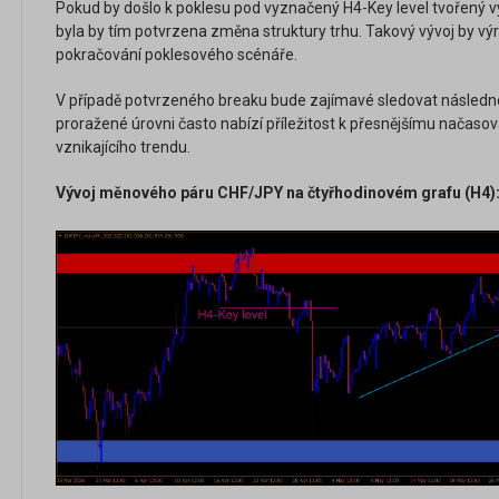
Pokud by došlo k poklesu pod vyznačený H4-Key level tvoře
byla by tím potvrzena změna struktury trhu. Takový vývoj by v
pokračování poklesového scénáře.
V případě potvrzeného breaku bude zajímavé sledovat následnou
proražené úrovni často nabízí příležitost k přesnějšímu načaso
vznikajícího trendu.
Vývoj měnového páru CHF/JPY na čtyřhodinovém grafu (H4)