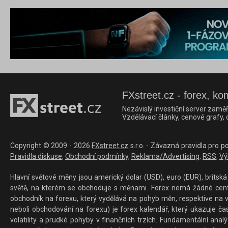
FXstreet.cz - forex, ko
Nezávislý investiční server zaměř
Vzdělávací články, cenové grafy,
Copyright © 2009 - 2026
FXstreet.cz
s.r.o. - Závazná pravidla pro p
Pravidla diskuse
,
Obchodní podmínky
,
Reklama/Advertising
,
RSS
,
Vý
Hlavní světové měny jsou americký dolar (USD), euro (EUR), britská 
světě, na kterém se obchoduje s měnami. Forex nemá žádné centrál
obchodník na forexu, který vydělává na pohyb měn, respektive na v
neboli obchodování na forexu) je forex kalendář, který ukazuje č
volatility a prudké pohyby v finančních trzích. Fundamentální ana