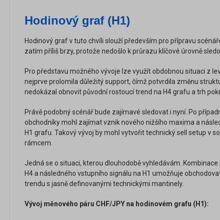
Hodinový graf (H1)
Hodinový graf v tuto chvíli slouží především pro přípravu scénáře
zatím příliš brzy, protože nedošlo k průrazu klíčové úrovně sle
Pro představu možného vývoje lze využít obdobnou situaci z lev
nejprve prolomila důležitý support, čímž potvrdila změnu struktu
nedokázal obnovit původní rostoucí trend na H4 grafu a trh pok
Právě podobný scénář bude zajímavé sledovat i nyní. Po přípa
obchodníky mohl zajímat vznik nového nižšího maxima a násled
H1 grafu. Takový vývoj by mohl vytvořit technický sell setup v
rámcem.
Jedná se o situaci, kterou dlouhodobě vyhledávám. Kombinace
H4 a následného vstupního signálu na H1 umožňuje obchodovat
trendu s jasně definovanými technickými mantinely.
Vývoj měnového páru CHF/JPY na hodinovém grafu (H1):