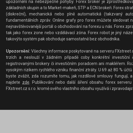
upozornění na nebezpečné pohyby. Forex broker je zprostředkov
základních skupin a to Market-makeři, STP a ECN brokeři. Forex stra
(diskreční), mechanická nebo plně automatická (takzvaný aut
fundamentálních zpráv. Online grafy pro forex můžete sledovat na 
nejnavštěvovanější portál o obchodování na forexu u nás. Forex zprav
tak jako forex zone nebo vzdělávací zóna. Forex robot je jiný náz
takovýto systém pak obchoduje samostatně bez obchodníka.
Upozornění:
Všechny informace poskytované na serveru FXstreet.cz
trzích a neslouží v žádném případě coby konkrétní investiční č
registrovanými brokery či investičním poradcem ani makléřem. Rozd
vysokým rizikem rychlého vzniku finanční ztráty. U 69 až 80 % účtů 
byste zvážit, zda rozumíte tomu, jak rozdílové smlouvy fungují, a
najdete
zde
. Publikování nebo další šíření obsahu forex serveru
FXstreet.cz s.r.o. kromě svého vlastního obsahu využívá i zpravodajs