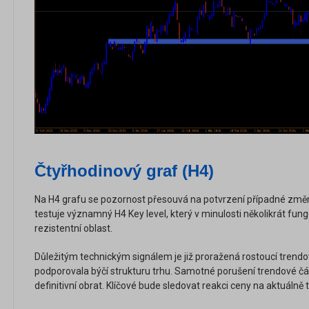
Čtyřhodinový graf (H4)
Na H4 grafu se pozornost přesouvá na potvrzení případné změn
testuje významný H4 Key level, který v minulosti několikrát fung
rezistentní oblast.
Důležitým technickým signálem je již proražená rostoucí trend
podporovala býčí strukturu trhu. Samotné porušení trendové č
definitivní obrat. Klíčové bude sledovat reakci ceny na aktuálně