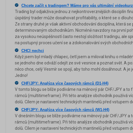
Chcete začít s tradingem? Máme pro vás ultimátní videokurz
Trading byl odjakživa jednou z nejkontroverznějších disciplín fi
úspěšný trader může dosahovat profitability, o které se o dlou
Ze strany druhé je však aktivní obchodování disciplína, která s
determinovaným obchodníkům. Nicméně navzdory na první pohl
za vysokou neúspěšností často nestojí složitost tradingu, ale s
na postupný proces učení se a zdokonalování svých obchodních
CHCI nechci
Když jsem byl mladý chlapec, četl jsem a miloval knihu o mlad
se jednoho dne odváží odejít ze své vesnice a poznat svět. A p
něco chce, celý Vesmír se spojí, aby toho mohl dosáhnout. A je 
Jedno!
CHF/JPY: Analýza více časových rámců (D1-H4)
V tomto blogu se blíže podíváme na měnový pár CHF/JPY a to 
rámců (multitimeframe). Při této analýze obchodník používá ví
dolů. Cílem je nastavení technických mantinelů před vstupem do
CHF/JPY: Analýza více časových rámců (W1-H4)
V dnešním blogu se blíže podíváme na měnový pár CHF/JPY a t
rámců (multitimeframe). Při této analýze obchodník používá ví
dolů. Cílem je nastavení technických mantinelů před vstupem do