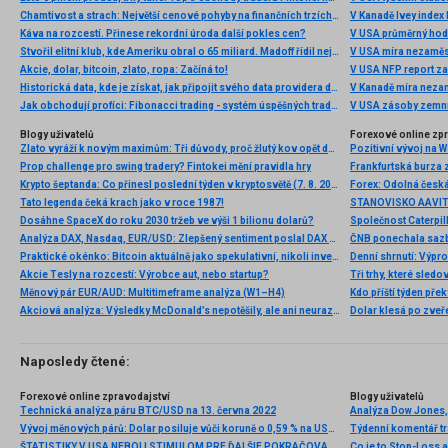
Chamtivost a strach: Největší cenové pohyby na finančních trzích (červenec 2026)
V Kanadě Ivey index
Káva na rozcestí. Přinese rekordní úroda další pokles cen?
V USA průměrný hod
Stvořil elitní klub, kde Ameriku obral o 65 miliard. Madoff řídil největší Ponzi dějin
V USA míra nezaměs
Akcie, dolar, bitcoin, zlato, ropa: Začíná to!
V USA NFP report z
Historická data, kde je získat, jak připojit svého data providera do MultiCharts a proč je budeme potřebovat? (4. díl)
V Kanadě míra neza
Jak obchodují profíci: Fibonacci trading - systém úspěšných traderů
V USA zásoby zemní
Blogy uživatelů
Forexové online zp
Zlato vyráží k novým maximům: Tři důvody, proč žlutý kov opět dominuje
Pozitivní vývoj na Wa
Prop challenge pro swing tradery? Fintokei mění pravidla hry
Frankfurtská burza 
Krypto šeptanda: Co přinesl poslední týden v kryptosvětě (7. 8. 2026)
Tato legenda čeká krach jako v roce 1987!
Dosáhne SpaceX do roku 2030 tržeb ve výši 1 bilionu dolarů?
Analýza DAX, Nasdaq, EUR/USD: Zlepšený sentiment poslal DAX na nová maxima
Praktické okénko: Bitcoin aktuálně jako spekulativní, nikoli investiční aktivum
Denní shrnutí: Výpro
Akcie Tesly na rozcestí: Výrobce aut, nebo startup?
Tři trhy, které sledo
Měnový pár EUR/AUD: Multitimeframe analýza (W1–H4)
Kdo příští týden pře
Akciová analýza: Výsledky McDonald’s nepotěšily, ale ani neurazily. Jakou vizi společnost prezentovala?
Dolar klesá po zveře
Naposledy čtené:
Forexové online zpravodajství
Blogy uživatelů
Technická analýza páru BTC/USD na 13. června 2022
Vývoj měnových párů: Dolar posiluje vůči koruně o 0,59 % na USD/CZK 21,50
ŠTATISTIKY V USA NEBOLI STIMULOM PRE ĎALŠIE POKRAČOVANIE ZISKOV
Co je to Stop-Loss a