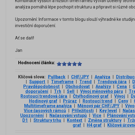
Kombinace vyšších a nižších timeframeů vytváří ucelený techni
analýza pomáhá lépe pochopit strukturu a připravit si různé ob
Upozornění: Informace v tomto blogu slouží výhradně ke studij
investiční doporučení.
Ať se daří!
Jan
Hodnocení článku:
Klíčová slova:
Pullback
|
CHF/JPY
|
Analýza
|
Distribuc
|
Support
|
Timeframe
|
Trend
|
Trendová čára
|
D
Pravděpodobnost
|
Obchodovat
|
Analýzy
|
Cena
|
G
doporučení
|
Trh
|
Sell
|
Vývoj měnového páru
|
Tr
Rostoucí trendová čára
|
Čtyřhodinový graf
|
Vývoj
|
Da
Hodinový graf
|
Průraz
|
Rostoucí trend
|
Ceny
|
Multitimeframe analýza
|
Měnový pár CHF/JPY
|
Vývo
Více časových rámců
|
Příležitosti
|
Key level
|
Načas
Upozornění
|
Načasování vstupů
|
Vice
|
Plánování vst
D1
|
Struktury trhu
|
Kontext
|
Změna struktury
|
Trž
graf
|
H4 graf
|
Klíčové úrovn