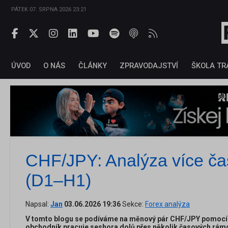
PÁTEK 07. SRPNA 2026 23:21
ÚVOD
O NÁS
ČLÁNKY
ZPRAVODAJSTVÍ
ŠKOLA TR
CHF/JPY: Analýza více č
(D1–H1)
Napsal:
Jan
03.06.2026 19:36
Sekce:
Forex analýza
V tomto blogu se podíváme na měnový pár CHF/JPY pomocí m
obchodník pracuje seshora dolů přes několik časových rám