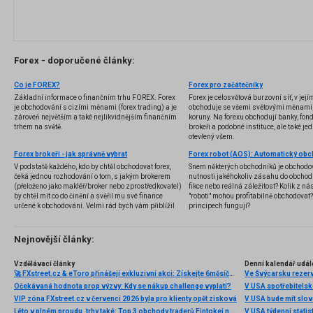
Forex - doporučené články:
Co je FOREX?
Forex pro začátečníky
Základní informace o finančním trhu FOREX. Forex
Forex je celosvětová burzovní síť, v jej
je obchodování s cizími měnami (forex trading) a je
obchoduje se všemi světovými měnami,
zároveň největším a také nejlikvidnějším finančním
koruny. Na forexu obchodují banky, fondy
trhem na světě.
brokeři a podobné instituce, ale také jedn
otevřený všem.
Forex brokeři - jak správně vybrat
V podstatě každého, kdo by chtěl obchodovat forex,
Snem některých obchodníků je obchodo
čeká jednou rozhodování o tom, s jakým brokerem
nutnosti jakéhokoliv zásahu do obchod
(přeloženo jako makléř/broker nebo zprostředkovatel)
fikce nebo reálná záležitost? Kolik z nás
by chtěl mít co do činění a svěřil mu své finance
"roboti" mohou profitabilně obchodovat
určené k obchodování. Velmi rád bych vám přiblížil
principech fungují?
problematiku výběru brokera, rozdíl mezi
jednotlivými typy brokerů a v neposlední řadě uvedu
několik příkladů nejznámějších z nich.
Nejnovější články:
Vzdělávací články
Denní kalendář udál
🚀 FXstreet.cz & eToro přinášejí exkluzivní akci: Získejte 6měsíční členství ve VIP zóně ZDARMA
Ve Švýcarsku rezer
Očekávaná hodnota prop výzvy: Kdy se nákup challenge vyplatí?
V USA spotřebitelsk
VIP zóna FXstreet.cz v červenci 2026 byla pro klienty opět zisková
V USA bude mít slo
Léto v plném proudu, trhy také: Top 3 obchody traderů Fintokei na indexech a zlatě
V USA týdenní statist