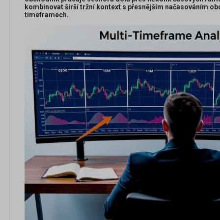
kombinovat širší tržní kontext s přesnějším načasováním ob
timeframech.