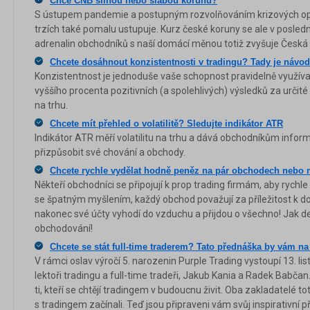
Chce ČNB silnou nebo slabou korunu?
S ústupem pandemie a postupným rozvolňováním krizových opatř
trzích také pomalu ustupuje. Kurz české koruny se ale v posledníc
adrenalin obchodníků s naší domácí měnou totiž zvyšuje Česká
Chcete dosáhnout konzistentnosti v tradingu? Tady je návod
Konzistentnost je jednoduše vaše schopnost pravidelně využívat
vyššího procenta pozitivních (a spolehlivých) výsledků za urči
na trhu.
Chcete mít přehled o volatilitě? Sledujte indikátor ATR
Indikátor ATR měří volatilitu na trhu a dává obchodníkům info
přizpůsobit své chování a obchody.
Chcete rychle vydělat hodně peněz na pár obchodech nebo m
Někteří obchodníci se připojují k prop trading firmám, aby rychle
se špatným myšlením, každý obchod považují za příležitost k do
nakonec své účty vyhodí do vzduchu a přijdou o všechno! Jak de
obchodování!
Chcete se stát full-time traderem? Tato přednáška by vám n
V rámci oslav výročí 5. narozenin Purple Trading vystoupí 13. l
lektoři tradingu a full-time tradeři, Jakub Kania a Radek Babča
ti, kteří se chtějí tradingem v budoucnu živit. Oba zakladatelé 
s tradingem začínali. Teď jsou připraveni vám svůj inspirativní p