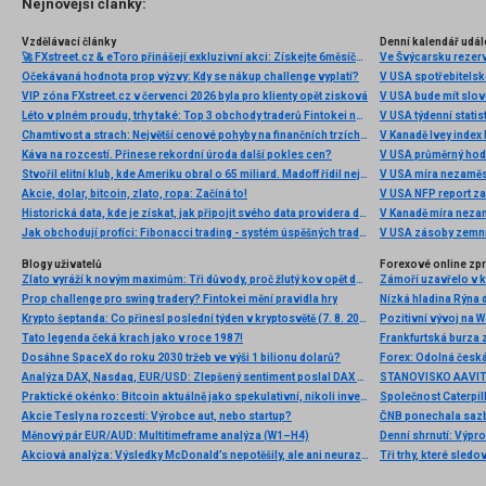
Nejnovější články:
Vzdělávací články
Denní kalendář udál
🚀 FXstreet.cz & eToro přinášejí exkluzivní akci: Získejte 6měsíční členství ve VIP zóně ZDARMA
Ve Švýcarsku rezer
Očekávaná hodnota prop výzvy: Kdy se nákup challenge vyplatí?
V USA spotřebitelsk
VIP zóna FXstreet.cz v červenci 2026 byla pro klienty opět zisková
V USA bude mít slo
Léto v plném proudu, trhy také: Top 3 obchody traderů Fintokei na indexech a zlatě
V USA týdenní statist
Chamtivost a strach: Největší cenové pohyby na finančních trzích (červenec 2026)
V Kanadě Ivey index
Káva na rozcestí. Přinese rekordní úroda další pokles cen?
V USA průměrný hod
Stvořil elitní klub, kde Ameriku obral o 65 miliard. Madoff řídil největší Ponzi dějin
V USA míra nezaměs
Akcie, dolar, bitcoin, zlato, ropa: Začíná to!
V USA NFP report z
Historická data, kde je získat, jak připojit svého data providera do MultiCharts a proč je budeme potřebovat? (4. díl)
V Kanadě míra neza
Jak obchodují profíci: Fibonacci trading - systém úspěšných traderů
V USA zásoby zemní
Blogy uživatelů
Forexové online zp
Zlato vyráží k novým maximům: Tři důvody, proč žlutý kov opět dominuje
Prop challenge pro swing tradery? Fintokei mění pravidla hry
Nízká hladina Rýna 
Krypto šeptanda: Co přinesl poslední týden v kryptosvětě (7. 8. 2026)
Pozitivní vývoj na Wa
Tato legenda čeká krach jako v roce 1987!
Frankfurtská burza 
Dosáhne SpaceX do roku 2030 tržeb ve výši 1 bilionu dolarů?
Analýza DAX, Nasdaq, EUR/USD: Zlepšený sentiment poslal DAX na nová maxima
Praktické okénko: Bitcoin aktuálně jako spekulativní, nikoli investiční aktivum
Akcie Tesly na rozcestí: Výrobce aut, nebo startup?
Měnový pár EUR/AUD: Multitimeframe analýza (W1–H4)
Denní shrnutí: Výpro
Akciová analýza: Výsledky McDonald’s nepotěšily, ale ani neurazily. Jakou vizi společnost prezentovala?
Tři trhy, které sledo