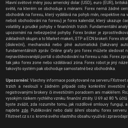
Hlavní světové měny jsou americký dolar (USD), euro (EUR), britská 
světě, na kterém se obchoduje s měnami. Forex nemá žádné centrál
obchodník na forexu, který vydělává na pohyb měn, respektive na v
neboli obchodování na forexu) je forex kalendář, který ukazuje č
volatility a prudké pohyby v finančních trzích. Fundamentální ana
upozornění na nebezpečné pohyby. Forex broker je zprostředkov
základních skupin a to Market-makeři, STP a ECN brokeři. Forex stra
(diskreční), mechanická nebo plně automatická (takzvaný aut
fundamentálních zpráv. Online grafy pro forex můžete sledovat na 
nejnavštěvovanější portál o obchodování na forexu u nás. Forex zprav
tak jako forex zone nebo vzdělávací zóna. Forex robot je jiný náz
takovýto systém pak obchoduje samostatně bez obchodníka.
Upozornění:
Všechny informace poskytované na serveru FXstreet.cz
trzích a neslouží v žádném případě coby konkrétní investiční č
registrovanými brokery či investičním poradcem ani makléřem. Rozd
vysokým rizikem rychlého vzniku finanční ztráty. U 69 až 80 % účtů 
byste zvážit, zda rozumíte tomu, jak rozdílové smlouvy fungují, a
najdete
zde
. Publikování nebo další šíření obsahu forex serveru
FXstreet.cz s.r.o. kromě svého vlastního obsahu využívá i zpravodajs