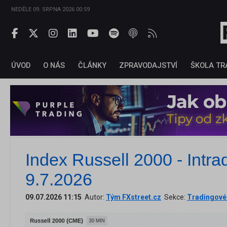
NEDĚLE 09. SRPNA 2026 00:59
ÚVOD
O NÁS
ČLÁNKY
ZPRAVODAJSTVÍ
ŠKOLA TR
Index Russell 2000 - Intra
9.7.2026
09.07.2026 11:15
Autor:
Tým FXstreet.cz
Sekce:
Tradingové 