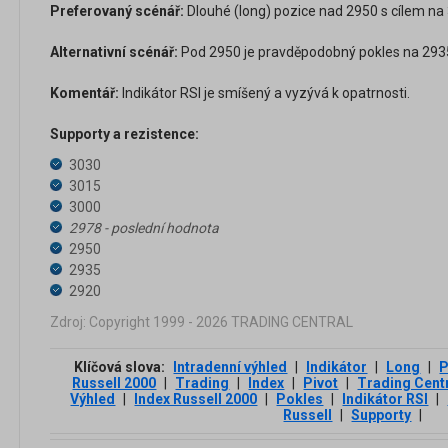
Preferovaný scénář:
Dlouhé (long) pozice nad 2950 s cílem na 
Alternativní scénář:
Pod 2950 je pravděpodobný pokles na 2935
Komentář:
Indikátor RSI je smíšený a vyzývá k opatrnosti.
Supporty a rezistence:
3030
3015
3000
2978 - poslední hodnota
2950
2935
2920
Zdroj: Copyright 1999 - 2026 TRADING CENTRAL
Klíčová slova:
Intradenní výhled
|
Indikátor
|
Long
|
P
Russell 2000
|
Trading
|
Index
|
Pivot
|
Trading Cent
Výhled
|
Index Russell 2000
|
Pokles
|
Indikátor RSI
|
Russell
|
Supporty
|