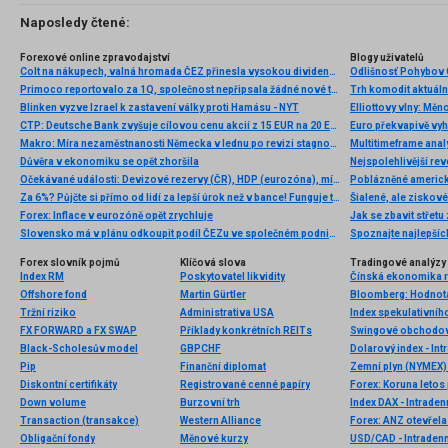
Naposledy čtené:
Forexové online zpravodajství
Blogy uživatelů
Colt na nákupech, valná hromada ČEZ přinesla vysokou dividendu
Odlišnosť Pohybov 
Primoco reportovalo za 1Q, společnost nepřipsala žádné nové tržby z prodeje bezpilotních letadel
Trh komodit aktuáln
Blinken vyzve Izrael k zastavení války proti Hamásu - NYT
Elliottovy vlny: Mě
CTP: Deutsche Bank zvyšuje cílovou cenu akcií z 15 EUR na 20 EUR a doporučení z „hold“ na „buy“
Euro překvapivě vyh
Makro: Míra nezaměstnanosti Německa v lednu po revizi stagnovala na 6,8pct
Multitimeframe anal
Důvěra v ekonomiku se opět zhoršila
Nejspolehlivější rev
Očekávané události: Devizové rezervy (ČR), HDP (eurozóna), míra nezaměstnanosti (USA)
Poblázněné americk
Za 6%? Půjčte si přímo od lidí za lepší úrok než v bance! Funguje to!
Šialené, ale ziskové.
Forex: Inflace v eurozóně opět zrychluje
Jak se zbavit střet
Slovensko má v plánu odkoupit podíl ČEZu ve společném podniku JESS
Spoznajte najlepšíc
Forex slovník pojmů
Klíčová slova
Tradingové analýzy 
Index RM
Poskytovatel likvidity
Čínská ekonomika r
Offshore fond
Martin Gürtler
Tržní riziko
Administrativa USA
Index spekulativníh
FX FORWARD a FX SWAP
Příklady konkrétních REITs
Swingové obchodov
Black-Scholesův model
GBPCHF
Dolarový index - Int
Pip
Finanční diplomat
Zemní plyn (NYMEX) 
Diskontní certifikáty
Registrované cenné papíry
Down volume
Burzovní trh
Index DAX - Intraden
Transaction (transakce)
Western Alliance
Forex: ANZ otevřel
Obligační fondy
Měnové kurzy
USD/CAD - Intradenn