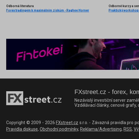
Odborná literatura
Odborné kurzy a se
Forex tradingem k maximálním ziskům - Raghee Horner
FXstreet.cz - forex, ko
Nezávislý investiční server zaměř
Vzdělávací články, cenové grafy,
Copyright © 2009 - 2026
FXstreet.cz
s.r.o. - Závazná pravidla pro p
Pravidla diskuse
,
Obchodní podmínky
,
Reklama/Advertising
,
RSS
,
Vý