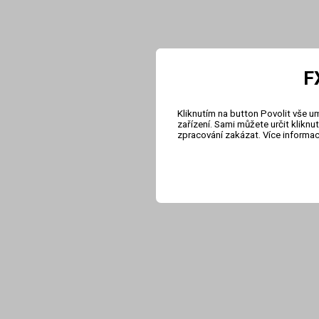
F
Kliknutím na button Povolit vše u
zařízení. Sami můžete určit klikn
zpracování zakázat. Více informa