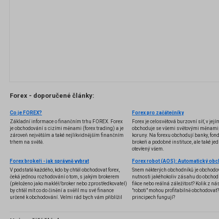
Forex - doporučené články:
Co je FOREX?
Forex pro začátečníky
Základní informace o finančním trhu FOREX. Forex
Forex je celosvětová burzovní síť, v jej
je obchodování s cizími měnami (forex trading) a je
obchoduje se všemi světovými měnami,
zároveň největším a také nejlikvidnějším finančním
koruny. Na forexu obchodují banky, fondy
trhem na světě.
brokeři a podobné instituce, ale také jedn
otevřený všem.
Forex brokeři - jak správně vybrat
V podstatě každého, kdo by chtěl obchodovat forex,
Snem některých obchodníků je obchodo
čeká jednou rozhodování o tom, s jakým brokerem
nutnosti jakéhokoliv zásahu do obchod
(přeloženo jako makléř/broker nebo zprostředkovatel)
fikce nebo reálná záležitost? Kolik z nás
by chtěl mít co do činění a svěřil mu své finance
"roboti" mohou profitabilně obchodovat
určené k obchodování. Velmi rád bych vám přiblížil
principech fungují?
problematiku výběru brokera, rozdíl mezi
jednotlivými typy brokerů a v neposlední řadě uvedu
několik příkladů nejznámějších z nich.