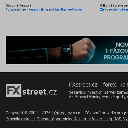
Odborná literatura
Odborné kurzy a se
Forex tradingem k maximálním ziskům - Raghee Horner
FXstreet.cz - forex, ko
Nezávislý investiční server zaměř
Vzdělávací články, cenové grafy,
Copyright © 2009 - 2026
FXstreet.cz
s.r.o. - Závazná pravidla pro p
Pravidla diskuse
,
Obchodní podmínky
,
Reklama/Advertising
,
RSS
,
Vý