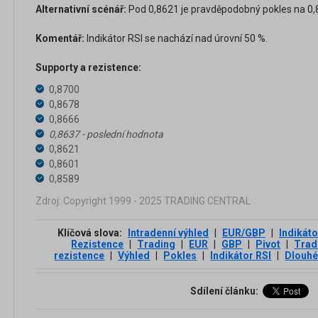
Alternativní scénář:
Pod 0,8621 je pravděpodobný pokles na 0,8
Komentář:
Indikátor RSI se nachází nad úrovní 50 %.
Supporty a rezistence:
0,8700
0,8678
0,8666
0,8637 - poslední hodnota
0,8621
0,8601
0,8589
Zdroj: Copyright 1999 - 2025 TRADING CENTRAL
Klíčová slova:
Intradenní výhled
|
EUR/GBP
|
Indikáto
Rezistence
|
Trading
|
EUR
|
GBP
|
Pivot
|
Trad
rezistence
|
Výhled
|
Pokles
|
Indikátor RSI
|
Dlouhé
Sdílení článku: