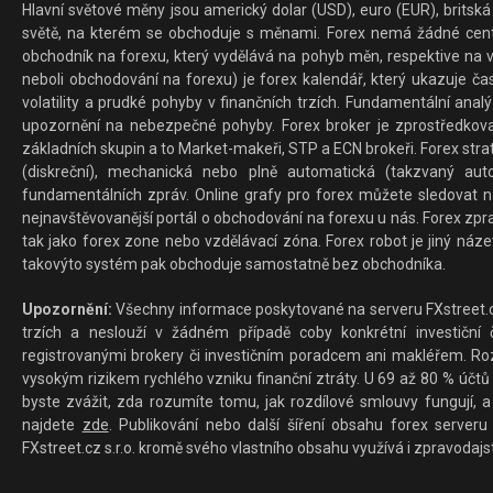
Hlavní světové měny jsou americký dolar (USD), euro (EUR), britská 
světě, na kterém se obchoduje s měnami. Forex nemá žádné centrál
obchodník na forexu, který vydělává na pohyb měn, respektive na v
neboli obchodování na forexu) je forex kalendář, který ukazuje č
volatility a prudké pohyby v finančních trzích. Fundamentální ana
upozornění na nebezpečné pohyby. Forex broker je zprostředkov
základních skupin a to Market-makeři, STP a ECN brokeři. Forex stra
(diskreční), mechanická nebo plně automatická (takzvaný aut
fundamentálních zpráv. Online grafy pro forex můžete sledovat na 
nejnavštěvovanější portál o obchodování na forexu u nás. Forex zprav
tak jako forex zone nebo vzdělávací zóna. Forex robot je jiný náz
takovýto systém pak obchoduje samostatně bez obchodníka.
Upozornění:
Všechny informace poskytované na serveru FXstreet.cz
trzích a neslouží v žádném případě coby konkrétní investiční č
registrovanými brokery či investičním poradcem ani makléřem. Rozd
vysokým rizikem rychlého vzniku finanční ztráty. U 69 až 80 % účtů 
byste zvážit, zda rozumíte tomu, jak rozdílové smlouvy fungují, a
najdete
zde
. Publikování nebo další šíření obsahu forex serveru
FXstreet.cz s.r.o. kromě svého vlastního obsahu využívá i zpravodajs