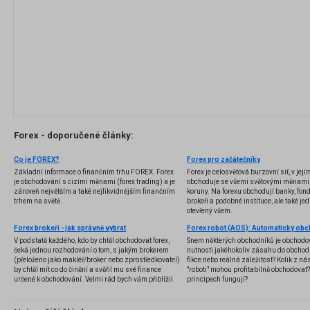
Forex - doporučené články:
Co je FOREX?
Forex pro začátečníky
Základní informace o finančním trhu FOREX. Forex
Forex je celosvětová burzovní síť, v jej
je obchodování s cizími měnami (forex trading) a je
obchoduje se všemi světovými měnami,
zároveň největším a také nejlikvidnějším finančním
koruny. Na forexu obchodují banky, fondy
trhem na světě.
brokeři a podobné instituce, ale také jedn
otevřený všem.
Forex brokeři - jak správně vybrat
V podstatě každého, kdo by chtěl obchodovat forex,
Snem některých obchodníků je obchodo
čeká jednou rozhodování o tom, s jakým brokerem
nutnosti jakéhokoliv zásahu do obchod
(přeloženo jako makléř/broker nebo zprostředkovatel)
fikce nebo reálná záležitost? Kolik z nás
by chtěl mít co do činění a svěřil mu své finance
"roboti" mohou profitabilně obchodovat
určené k obchodování. Velmi rád bych vám přiblížil
principech fungují?
problematiku výběru brokera, rozdíl mezi
jednotlivými typy brokerů a v neposlední řadě uvedu
několik příkladů nejznámějších z nich.