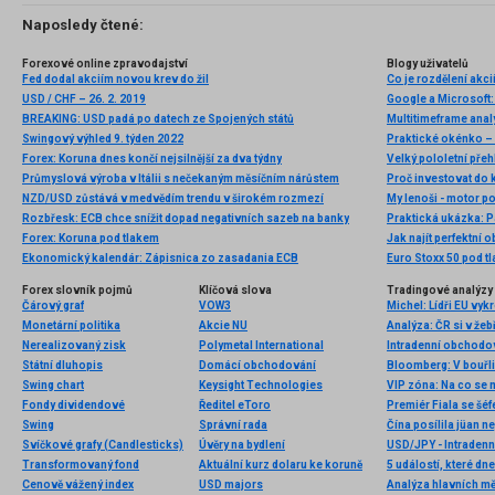
Naposledy čtené:
Forexové online zpravodajství
Blogy uživatelů
Fed dodal akciím novou krev do žil
Co je rozdělení akcií
USD / CHF – 26. 2. 2019
BREAKING: USD padá po datech ze Spojených států
Multitimeframe ana
Swingový výhled 9. týden 2022
Forex: Koruna dnes končí nejsilnější za dva týdny
Velký pololetní přeh
Průmyslová výroba v Itálii s nečekaným měsíčním nárůstem
Proč investovat do
NZD/USD zůstává v medvědím trendu v širokém rozmezí
My lenoši - motor p
Rozbřesk: ECB chce snížit dopad negativních sazeb na banky
Praktická ukázka: P
Forex: Koruna pod tlakem
Jak najít perfektní o
Ekonomický kalendár: Zápisnica zo zasadania ECB
Euro Stoxx 50 pod t
Forex slovník pojmů
Klíčová slova
Tradingové analýzy 
Čárový graf
VOW3
Michel: Lídři EU vykr
Monetární politika
Akcie NU
Analýza: ČR si v žeb
Nerealizovaný zisk
Polymetal International
Státní dluhopis
Domácí obchodování
Bloomberg: V bouřli
Swing chart
Keysight Technologies
VIP zóna: Na co se m
Fondy dividendové
Ředitel eToro
Swing
Správní rada
Čína posílila jüan n
Svíčkové grafy (Candlesticks)
Úvěry na bydlení
USD/JPY - Intradenn
Transformovaný fond
Aktuální kurz dolaru ke koruně
5 událostí, které dn
Cenově vážený index
USD majors
Analýza hlavních m