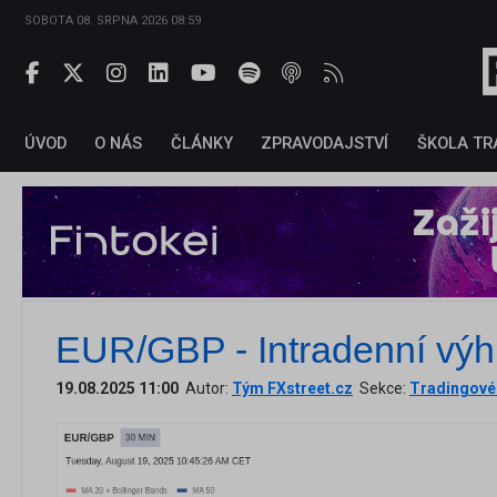
SOBOTA 08. SRPNA 2026 08:59
ÚVOD
O NÁS
ČLÁNKY
ZPRAVODAJSTVÍ
ŠKOLA TR
EUR/GBP - Intradenní výh
19.08.2025 11:00
Autor:
Tým FXstreet.cz
Sekce:
Tradingové 