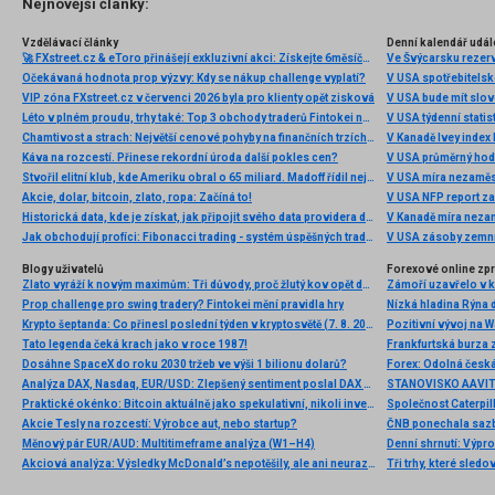
Nejnovější články:
Vzdělávací články
Denní kalendář udál
🚀 FXstreet.cz & eToro přinášejí exkluzivní akci: Získejte 6měsíční členství ve VIP zóně ZDARMA
Ve Švýcarsku rezer
Očekávaná hodnota prop výzvy: Kdy se nákup challenge vyplatí?
V USA spotřebitelsk
VIP zóna FXstreet.cz v červenci 2026 byla pro klienty opět zisková
V USA bude mít slo
Léto v plném proudu, trhy také: Top 3 obchody traderů Fintokei na indexech a zlatě
V USA týdenní statist
Chamtivost a strach: Největší cenové pohyby na finančních trzích (červenec 2026)
V Kanadě Ivey index
Káva na rozcestí. Přinese rekordní úroda další pokles cen?
V USA průměrný hod
Stvořil elitní klub, kde Ameriku obral o 65 miliard. Madoff řídil největší Ponzi dějin
V USA míra nezaměs
Akcie, dolar, bitcoin, zlato, ropa: Začíná to!
V USA NFP report z
Historická data, kde je získat, jak připojit svého data providera do MultiCharts a proč je budeme potřebovat? (4. díl)
V Kanadě míra neza
Jak obchodují profíci: Fibonacci trading - systém úspěšných traderů
V USA zásoby zemní
Blogy uživatelů
Forexové online zp
Zlato vyráží k novým maximům: Tři důvody, proč žlutý kov opět dominuje
Prop challenge pro swing tradery? Fintokei mění pravidla hry
Nízká hladina Rýna 
Krypto šeptanda: Co přinesl poslední týden v kryptosvětě (7. 8. 2026)
Pozitivní vývoj na Wa
Tato legenda čeká krach jako v roce 1987!
Frankfurtská burza 
Dosáhne SpaceX do roku 2030 tržeb ve výši 1 bilionu dolarů?
Analýza DAX, Nasdaq, EUR/USD: Zlepšený sentiment poslal DAX na nová maxima
Praktické okénko: Bitcoin aktuálně jako spekulativní, nikoli investiční aktivum
Akcie Tesly na rozcestí: Výrobce aut, nebo startup?
Měnový pár EUR/AUD: Multitimeframe analýza (W1–H4)
Denní shrnutí: Výpro
Akciová analýza: Výsledky McDonald’s nepotěšily, ale ani neurazily. Jakou vizi společnost prezentovala?
Tři trhy, které sledo