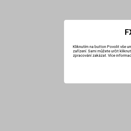
F
Kliknutím na button Povolit vše u
zařízení. Sami můžete určit klikn
zpracování zakázat. Více informa