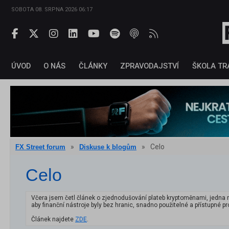
SOBOTA 08. SRPNA 2026 06:17
ÚVOD
O NÁS
ČLÁNKY
ZPRAVODAJSTVÍ
ŠKOLA TR
»
»
Celo
FX Street forum
Diskuse k blogům
Celo
Včera jsem četl článek o zjednodušování plateb kryptoměnami, jedna met
aby finanční nástroje byly bez hranic, snadno použitelné a přístupné p
Článek najdete
ZDE
.