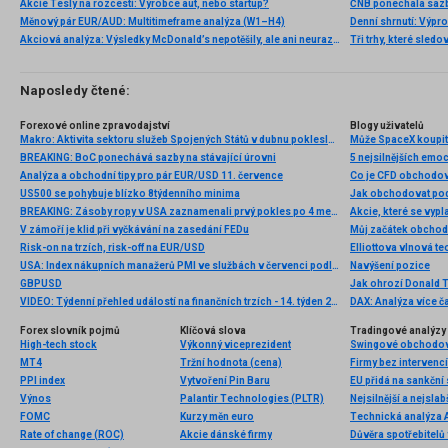
Akcie Tesly na rozcestí: Výrobce aut, nebo startup?
Měnový pár EUR/AUD: Multitimeframe analýza (W1–H4)
Denní shrnutí: Výpro
Akciová analýza: Výsledky McDonald’s nepotěšily, ale ani neurazily. Jakou vizi společnost prezentovala?
Tři trhy, které sledo
Naposledy čtené:
Forexové online zpravodajství
Blogy uživatelů
Makro: Aktivita sektoru služeb Spojených Států v dubnu poklesla na čtyřměsíční minimum
BREAKING: BoC ponechává sazby na stávající úrovni
5 nejsilnějších emoc
Analýza a obchodní tipy pro pár EUR/USD 11. července
Co je CFD obchodová
US500 se pohybuje blízko 8týdenního minima
Jak obchodovat pod
BREAKING: Zásoby ropy v USA zaznamenali prvý pokles po 4 mesiaoch!
V zámoří je klid při vyčkávání na zasedání FEDu
Můj začátek obcho
Risk-on na trzích, risk-off na EUR/USD
USA: Index nákupních manažerů PMI ve službách v červenci podle předběžných dat vzrostl na 53,6 b.
Navýšení pozice
GBPUSD
VIDEO: Týdenní přehled událostí na finančních trzích - 14. týden 2015 (30.3.- 3.4.2015)
DAX: Analýza více č
Forex slovník pojmů
Klíčová slova
Tradingové analýzy 
High-tech stock
Výkonný viceprezident
Swingové obchodová
MT4
Tržní hodnota (cena)
Firmy bez intervenc
PPI index
Vytvoření Pin Baru
Výnos
Palantir Technologies (PLTR)
Nejsilnější a nejsla
FOMC
Kurzy měn euro
Technická analýza
Rate of change (ROC)
Akcie dánské firmy
Důvěra spotřebitel