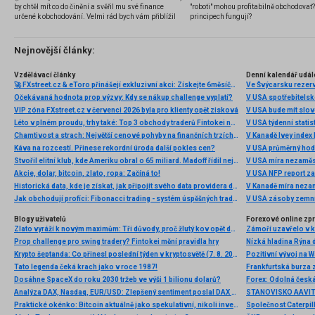
by chtěl mít co do činění a svěřil mu své finance
"roboti" mohou profitabilně obchodovat
určené k obchodování. Velmi rád bych vám přiblížil
principech fungují?
problematiku výběru brokera, rozdíl mezi
jednotlivými typy brokerů a v neposlední řadě uvedu
několik příkladů nejznámějších z nich.
Nejnovější články:
Vzdělávací články
Denní kalendář udál
🚀 FXstreet.cz & eToro přinášejí exkluzivní akci: Získejte 6měsíční členství ve VIP zóně ZDARMA
Ve Švýcarsku rezer
Očekávaná hodnota prop výzvy: Kdy se nákup challenge vyplatí?
V USA spotřebitelsk
VIP zóna FXstreet.cz v červenci 2026 byla pro klienty opět zisková
V USA bude mít slo
Léto v plném proudu, trhy také: Top 3 obchody traderů Fintokei na indexech a zlatě
V USA týdenní statist
Chamtivost a strach: Největší cenové pohyby na finančních trzích (červenec 2026)
V Kanadě Ivey index
Káva na rozcestí. Přinese rekordní úroda další pokles cen?
V USA průměrný hod
Stvořil elitní klub, kde Ameriku obral o 65 miliard. Madoff řídil největší Ponzi dějin
V USA míra nezaměs
Akcie, dolar, bitcoin, zlato, ropa: Začíná to!
V USA NFP report z
Historická data, kde je získat, jak připojit svého data providera do MultiCharts a proč je budeme potřebovat? (4. díl)
V Kanadě míra neza
Jak obchodují profíci: Fibonacci trading - systém úspěšných traderů
V USA zásoby zemní
Blogy uživatelů
Forexové online zp
Zlato vyráží k novým maximům: Tři důvody, proč žlutý kov opět dominuje
Prop challenge pro swing tradery? Fintokei mění pravidla hry
Nízká hladina Rýna 
Krypto šeptanda: Co přinesl poslední týden v kryptosvětě (7. 8. 2026)
Pozitivní vývoj na Wa
Tato legenda čeká krach jako v roce 1987!
Frankfurtská burza 
Dosáhne SpaceX do roku 2030 tržeb ve výši 1 bilionu dolarů?
Analýza DAX, Nasdaq, EUR/USD: Zlepšený sentiment poslal DAX na nová maxima
Praktické okénko: Bitcoin aktuálně jako spekulativní, nikoli investiční aktivum