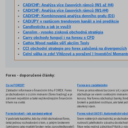
CAD/CHF: Analýza více časových rámců (W1 až H4)
CAD/CHF: Analýza více časových rámců (W1-H4)
CAD/CHF: Kombinovaná analýza denního grafu (D1)
CAD/JPY v rastúcom trendovom kanáli a iné predikcie
Candlesticks a jak je využít
Canslim - vysoko zisková obchodná stratégia
Carry obchody fungují i na forexu s CFD
Cathie Wood nadále věří akciím Tesly
CCI obchodní strategie pro forex založená na divergencích
Celní válka je zde! Vítězové a poražení | Investiční Mement
Forex - doporučené články:
Co je FOREX?
Forex pro začátečníky
Základní informace o finančním trhu FOREX. Forex
Forex je celosvětová burzovní síť, v jej
je obchodování s cizími měnami (forex trading) a je
obchoduje se všemi světovými měnami,
zároveň největším a také nejlikvidnějším finančním
koruny. Na forexu obchodují banky, fondy
trhem na světě.
brokeři a podobné instituce, ale také jedn
otevřený všem.
Forex brokeři - jak správně vybrat
V podstatě každého, kdo by chtěl obchodovat forex,
Snem některých obchodníků je obchodo
čeká jednou rozhodování o tom, s jakým brokerem
nutnosti jakéhokoliv zásahu do obchod
(přeloženo jako makléř/broker nebo zprostředkovatel)
fikce nebo reálná záležitost? Kolik z nás