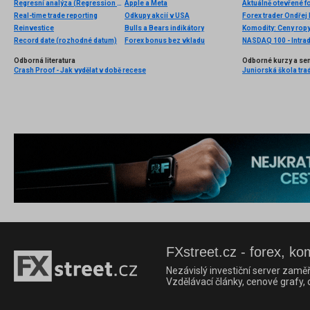
Regresní analýza (Regression analysis)
Apple a Meta
Aktuálně otevřené f
Real-time trade reporting
Odkupy akcií v USA
Forex trader Ondřej
Reinvestice
Bulls a Bears indikátory
Record date (rozhodné datum)
Forex bonus bez vkladu
NASDAQ 100 - Intrad
Odborná literatura
Odborné kurzy a se
Crash Proof - Jak vydělat v době recese
Juniorská škola tra
FXstreet.cz - forex, ko
Nezávislý investiční server zaměř
Vzdělávací články, cenové grafy,