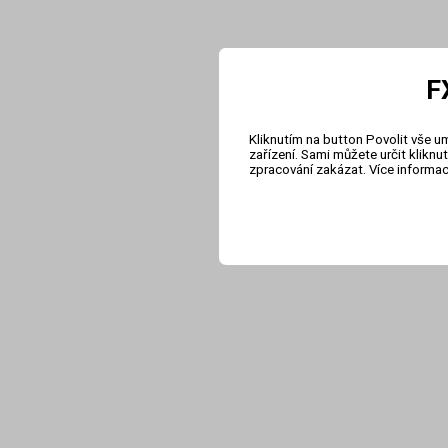
F
Kliknutím na button Povolit vše u
zařízení. Sami můžete určit klikn
zpracování zakázat. Více informa