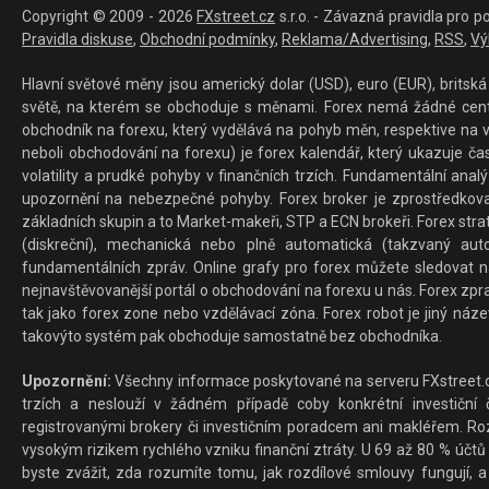
Copyright © 2009 - 2026
FXstreet.cz
s.r.o. - Závazná pravidla pro p
Pravidla diskuse
,
Obchodní podmínky
,
Reklama/Advertising
,
RSS
,
Vý
Hlavní světové měny jsou americký dolar (USD), euro (EUR), britská 
světě, na kterém se obchoduje s měnami. Forex nemá žádné centrál
obchodník na forexu, který vydělává na pohyb měn, respektive na v
neboli obchodování na forexu) je forex kalendář, který ukazuje č
volatility a prudké pohyby v finančních trzích. Fundamentální ana
upozornění na nebezpečné pohyby. Forex broker je zprostředkov
základních skupin a to Market-makeři, STP a ECN brokeři. Forex stra
(diskreční), mechanická nebo plně automatická (takzvaný aut
fundamentálních zpráv. Online grafy pro forex můžete sledovat na 
nejnavštěvovanější portál o obchodování na forexu u nás. Forex zprav
tak jako forex zone nebo vzdělávací zóna. Forex robot je jiný náz
takovýto systém pak obchoduje samostatně bez obchodníka.
Upozornění:
Všechny informace poskytované na serveru FXstreet.cz
trzích a neslouží v žádném případě coby konkrétní investiční č
registrovanými brokery či investičním poradcem ani makléřem. Rozd
vysokým rizikem rychlého vzniku finanční ztráty. U 69 až 80 % účtů 
byste zvážit, zda rozumíte tomu, jak rozdílové smlouvy fungují, a