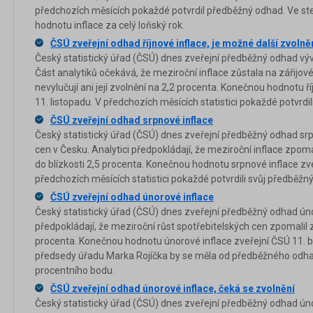
předchozích měsících pokaždé potvrdil předběžný odhad. Ve stejn
hodnotu inflace za celý loňský rok.
ČSÚ zveřejní odhad říjnové inflace, je možné další zvolně
Český statistický úřad (ČSÚ) dnes zveřejní předběžný odhad vývo
Část analytiků očekává, že meziroční inflace zůstala na zářijov
nevylučují ani její zvolnění na 2,2 procenta. Konečnou hodnotu ří
11. listopadu. V předchozích měsících statistici pokaždé potvrdi
ČSÚ zveřejní odhad srpnové inflace
Český statistický úřad (ČSÚ) dnes zveřejní předběžný odhad sr
cen v Česku. Analytici předpokládají, že meziroční inflace zpom
do blízkosti 2,5 procenta. Konečnou hodnotu srpnové inflace zveř
předchozích měsících statistici pokaždé potvrdili svůj předběžn
ČSÚ zveřejní odhad únorové inflace
Český statistický úřad (ČSÚ) dnes zveřejní předběžný odhad únor
předpokládají, že meziroční růst spotřebitelských cen zpomalil 
procenta. Konečnou hodnotu únorové inflace zveřejní ČSÚ 11. bř
předsedy úřadu Marka Rojíčka by se měla od předběžného odhadu
procentního bodu.
ČSÚ zveřejní odhad únorové inflace, čeká se zvolnění
Český statistický úřad (ČSÚ) dnes zveřejní předběžný odhad únor