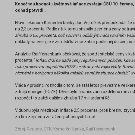
Konečnou hodnotu květnové inflace zveřejní ČSÚ 10. června,
odhad potvrdil.
Hlavní ekonom Komerční banky Jan Vejmělek předpokládá, že mez
na 2,3 procenta. Podle něj k tomu přispěly zejména ceny potravi
zhruba o 0,6 procenta, což souvisí s odlišným načasováním Velik
náklady na energie v zemědělství se zatím podle něj do cen pot
Analytici Raiffeisenbank očekávají, že spotřebitelské ceny v kv
procenta. "
Inflaci drží na uzdě ceny regulovaných položek, kde s
roku projevovat odpuštění POZE ze strany stávající vlády. Rovněž c
nicméně v horizontu několika měsíců se může situace obrátit,
" uv
Vláda v prosinci rozhodla o tom, že stát letos převezme veške
zdrojů energie (POZE). Dříve bylo financování rozděleno mezi st
rozpočet to zatíží dalšími zhruba 17 miliardami Kč.
V dubnu byla meziroční inflace 2,5 procenta, proti březnu zrychl
za tím zejména zdražení pohonných hmot.
Zdroj: Reuters, ČTK, Komerční banka, Raiffeisenbank