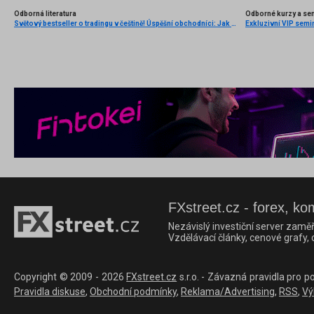
Odborná literatura
Odborné kurzy a se
Světový bestseller o tradingu v češtině! Úspěšní obchodníci: Jak běžní lidé porážejí Wall Street v jeho vlastní hře
Exkluzivní VIP semi
FXstreet.cz - forex, ko
Nezávislý investiční server zaměř
Vzdělávací články, cenové grafy,
Copyright © 2009 - 2026
FXstreet.cz
s.r.o. - Závazná pravidla pro p
Pravidla diskuse
,
Obchodní podmínky
,
Reklama/Advertising
,
RSS
,
Vý