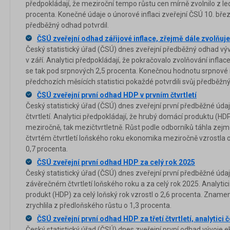
předpokládají, že meziroční tempo růstu cen mírně zvolnilo z l
procenta. Konečné údaje o únorové inflaci zveřejní ČSÚ 10. bře
předběžný odhad potvrdil.
ČSÚ zveřejní odhad zářijové inflace, zřejmě dále zvolňuje
Český statistický úřad (ČSÚ) dnes zveřejní předběžný odhad vý
v září. Analytici předpokládají, že pokračovalo zvolňování infla
se tak pod srpnových 2,5 procenta. Konečnou hodnotu srpnové in
předchozích měsících statistici pokaždé potvrdili svůj předběžn
ČSÚ zveřejní první odhad HDP v prvním čtvrtletí
Český statistický úřad (ČSÚ) dnes zveřejní první předběžné úda
čtvrtletí. Analytici předpokládají, že hrubý domácí produktu (HDP
meziročně, tak mezičtvrtletně. Růst podle odborníků táhla ze
čtvrtém čtvrtletí loňského roku ekonomika meziročně vzrostla o
0,7 procenta.
ČSÚ zveřejní první odhad HDP za celý rok 2025
Český statistický úřad (ČSÚ) dnes zveřejní první předběžné úda
závěrečném čtvrtletí loňského roku a za celý rok 2025. Analytic
produkt (HDP) za celý loňský rok vzrostl o 2,6 procenta. Zname
zrychlila z předloňského růstu o 1,3 procenta.
ČSÚ zveřejní první odhad HDP za třetí čtvrtletí, analytici 
Český statistický úřad (ČSÚ) dnes zveřejní první odhad vývoje ek