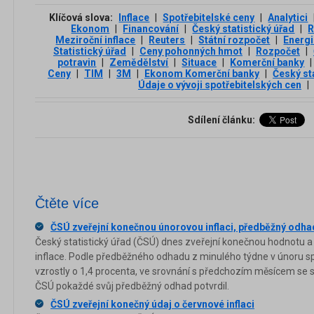
Klíčová slova:
Inflace
|
Spotřebitelské ceny
|
Analytici
Ekonom
|
Financování
|
Český statistický úřad
|
R
Meziroční inflace
|
Reuters
|
Státní rozpočet
|
Energ
Statistický úřad
|
Ceny pohonných hmot
|
Rozpočet
|
potravin
|
Zemědělství
|
Situace
|
Komerční banky
|
Ceny
|
TIM
|
3М
|
Ekonom Komerční banky
|
Český st
Údaje o vývoji spotřebitelských cen
|
Sdílení článku:
Čtěte více
ČSÚ zveřejní konečnou únorovou inflaci, předběžný odhad
Český statistický úřad (ČSÚ) dnes zveřejní konečnou hodnotu a 
inflace. Podle předběžného odhadu z minulého týdne v únoru s
vzrostly o 1,4 procenta, ve srovnání s předchozím měsícem se sn
ČSÚ pokaždé svůj předběžný odhad potvrdil.
ČSÚ zveřejní konečný údaj o červnové inflaci