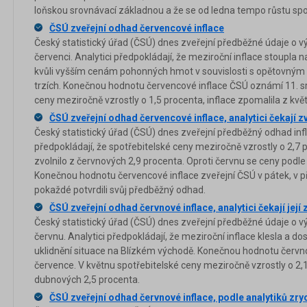
loňskou srovnávací základnou a že se od ledna tempo růstu spot
ČSÚ zveřejní odhad červencové inflace
Český statistický úřad (ČSÚ) dnes zveřejní předběžné údaje o vý
červenci. Analytici předpokládají, že meziroční inflace stoupla 
kvůli vyšším cenám pohonných hmot v souvislosti s opětovným
trzích. Konečnou hodnotu červencové inflace ČSÚ oznámí 11. sr
ceny meziročně vzrostly o 1,5 procenta, inflace zpomalila z kvě
ČSÚ zveřejní odhad červencové inflace, analytici čekají z
Český statistický úřad (ČSÚ) dnes zveřejní předběžný odhad infl
předpokládají, že spotřebitelské ceny meziročně vzrostly o 2,7 p
zvolnilo z červnových 2,9 procenta. Oproti červnu se ceny podle 
Konečnou hodnotu červencové inflace zveřejní ČSÚ v pátek, v př
pokaždé potvrdili svůj předběžný odhad.
ČSÚ zveřejní odhad červnové inflace, analytici čekají její
Český statistický úřad (ČSÚ) dnes zveřejní předběžné údaje o vý
červnu. Analytici předpokládají, že meziroční inflace klesla a do
uklidnění situace na Blízkém východě. Konečnou hodnotu červno
července. V květnu spotřebitelské ceny meziročně vzrostly o 2,1
dubnových 2,5 procenta.
ČSÚ zveřejní odhad červnové inflace, podle analytiků zryc