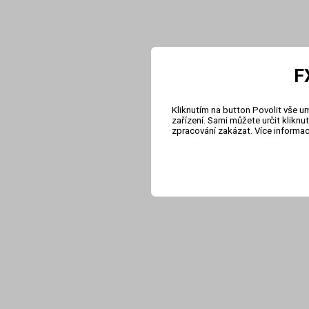
F
Kliknutím na button Povolit vše u
zařízení. Sami můžete určit klikn
zpracování zakázat. Více informa