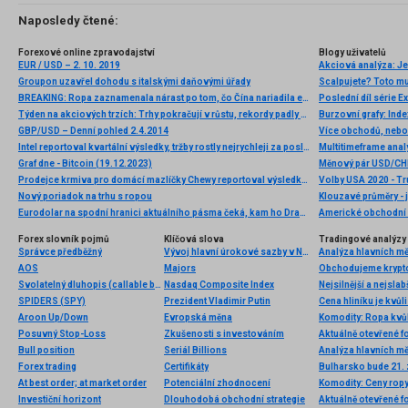
Naposledy čtené:
Forexové online zpravodajství
Blogy uživatelů
EUR / USD – 2. 10. 2019
Groupon uzavřel dohodu s italskými daňovými úřady
Scalpujete? Toto mus
BREAKING: Ropa zaznamenala nárast po tom, čo Čína nariadila energetickým firmám „Zabezpečiť dodávky za každú cenu“
Poslední díl série E
Týden na akciových trzích: Trhy pokračují v růstu, rekordy padly v Evropě i USA
GBP/USD – Denní pohled 2.4.2014
Více obchodů, nebo
Intel reportoval kvartální výsledky, tržby rostly nejrychleji za posledních 15 let
Multitimeframe anal
Graf dne - Bitcoin (19.12.2023)
Měnový pár USD/CHF
Prodejce krmiva pro domácí mazlíčky Chewy reportoval výsledky za 1Q
Nový poriadok na trhu s ropou
Klouzavé průměry - 
Eurodolar na spodní hranici aktuálního pásma čeká, kam ho Draghi nasměruje
Americké obchodní 
Forex slovník pojmů
Klíčová slova
Tradingové analýzy 
Správce předběžný
Vývoj hlavní úrokové sazby v Norsku
Analýza hlavních m
AOS
Majors
Svolatelný dluhopis (callable bond)
Nasdaq Composite Index
Nejsilnější a nejsla
SPIDERS (SPY)
Prezident Vladimir Putin
Aroon Up/Down
Evropská měna
Posuvný Stop-Loss
Zkušenosti s investováním
Aktuálně otevřené f
Bull position
Seriál Billions
Analýza hlavních m
Forex trading
Certifikáty
Bulharsko bude 21. 
At best order; at market order
Potenciální zhodnocení
Investiční horizont
Dlouhodobá obchodní strategie
Aktuálně otevřené f