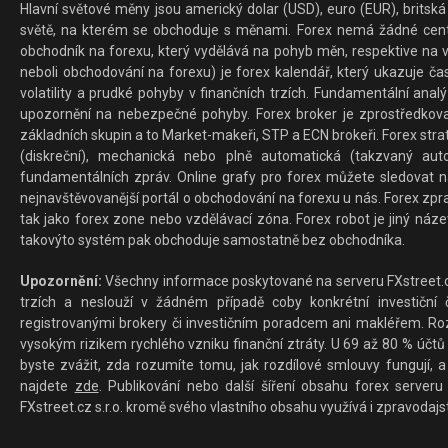
Hlavní světové měny jsou americký dolar (USD), euro (EUR), britská 
světě, na kterém se obchoduje s měnami. Forex nemá žádné centrál
obchodník na forexu, který vydělává na pohyb měn, respektive na v
neboli obchodování na forexu) je forex kalendář, který ukazuje č
volatility a prudké pohyby v finančních trzích. Fundamentální ana
upozornění na nebezpečné pohyby. Forex broker je zprostředkov
základních skupin a to Market-makeři, STP a ECN brokeři. Forex stra
(diskreční), mechanická nebo plně automatická (takzvaný aut
fundamentálních zpráv. Online grafy pro forex můžete sledovat na 
nejnavštěvovanější portál o obchodování na forexu u nás. Forex zprav
tak jako forex zone nebo vzdělávací zóna. Forex robot je jiný náz
takovýto systém pak obchoduje samostatně bez obchodníka.
Upozornění:
Všechny informace poskytované na serveru FXstreet.cz
trzích a neslouží v žádném případě coby konkrétní investiční č
registrovanými brokery či investičním poradcem ani makléřem. Rozd
vysokým rizikem rychlého vzniku finanční ztráty. U 69 až 80 % účtů 
byste zvážit, zda rozumíte tomu, jak rozdílové smlouvy fungují, a
najdete
zde
. Publikování nebo další šíření obsahu forex serveru
FXstreet.cz s.r.o. kromě svého vlastního obsahu využívá i zpravodajs