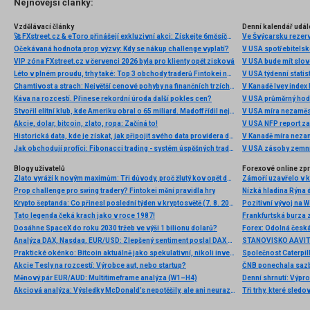
Nejnovější články:
Vzdělávací články
Denní kalendář udál
🚀 FXstreet.cz & eToro přinášejí exkluzivní akci: Získejte 6měsíční členství ve VIP zóně ZDARMA
Ve Švýcarsku rezer
Očekávaná hodnota prop výzvy: Kdy se nákup challenge vyplatí?
V USA spotřebitelsk
VIP zóna FXstreet.cz v červenci 2026 byla pro klienty opět zisková
V USA bude mít slo
Léto v plném proudu, trhy také: Top 3 obchody traderů Fintokei na indexech a zlatě
V USA týdenní statist
Chamtivost a strach: Největší cenové pohyby na finančních trzích (červenec 2026)
V Kanadě Ivey index
Káva na rozcestí. Přinese rekordní úroda další pokles cen?
V USA průměrný hod
Stvořil elitní klub, kde Ameriku obral o 65 miliard. Madoff řídil největší Ponzi dějin
V USA míra nezaměs
Akcie, dolar, bitcoin, zlato, ropa: Začíná to!
V USA NFP report z
Historická data, kde je získat, jak připojit svého data providera do MultiCharts a proč je budeme potřebovat? (4. díl)
V Kanadě míra neza
Jak obchodují profíci: Fibonacci trading - systém úspěšných traderů
V USA zásoby zemní
Blogy uživatelů
Forexové online zp
Zlato vyráží k novým maximům: Tři důvody, proč žlutý kov opět dominuje
Prop challenge pro swing tradery? Fintokei mění pravidla hry
Nízká hladina Rýna 
Krypto šeptanda: Co přinesl poslední týden v kryptosvětě (7. 8. 2026)
Pozitivní vývoj na Wa
Tato legenda čeká krach jako v roce 1987!
Frankfurtská burza 
Dosáhne SpaceX do roku 2030 tržeb ve výši 1 bilionu dolarů?
Analýza DAX, Nasdaq, EUR/USD: Zlepšený sentiment poslal DAX na nová maxima
Praktické okénko: Bitcoin aktuálně jako spekulativní, nikoli investiční aktivum
Akcie Tesly na rozcestí: Výrobce aut, nebo startup?
Měnový pár EUR/AUD: Multitimeframe analýza (W1–H4)
Denní shrnutí: Výpro
Akciová analýza: Výsledky McDonald’s nepotěšily, ale ani neurazily. Jakou vizi společnost prezentovala?
Tři trhy, které sledo