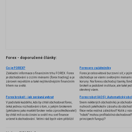
Forex - doporučené články:
Co je FOREX?
Forex pro začátečníky
Základní informace o finančním trhu FOREX. Forex
Forex je celosvětová burzovní síť, v jej
je obchodování s cizími měnami (forex trading) a je
obchoduje se všemi světovými měnami,
zároveň největším a také nejlikvidnějším finančním
koruny. Na forexu obchodují banky, fondy
trhem na světě.
brokeři a podobné instituce, ale také jedn
otevřený všem.
Forex brokeři - jak správně vybrat
V podstatě každého, kdo by chtěl obchodovat forex,
Snem některých obchodníků je obchodo
čeká jednou rozhodování o tom, s jakým brokerem
nutnosti jakéhokoliv zásahu do obchod
(přeloženo jako makléř/broker nebo zprostředkovatel)
fikce nebo reálná záležitost? Kolik z nás
by chtěl mít co do činění a svěřil mu své finance
"roboti" mohou profitabilně obchodovat
určené k obchodování. Velmi rád bych vám přiblížil
principech fungují?
problematiku výběru brokera, rozdíl mezi
jednotlivými typy brokerů a v neposlední řadě uvedu
několik příkladů nejznámějších z nich.