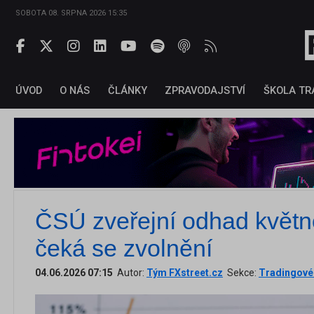
SOBOTA 08. SRPNA 2026 15:35
ÚVOD
O NÁS
ČLÁNKY
ZPRAVODAJSTVÍ
ŠKOLA TR
ČSÚ zveřejní odhad květno
čeká se zvolnění
04.06.2026 07:15
Autor:
Tým FXstreet.cz
Sekce:
Tradingové 