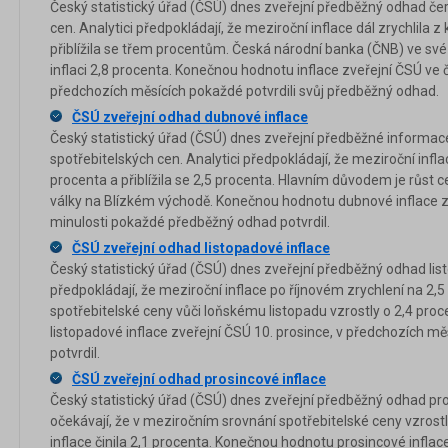
Český statistický úřad (ČSÚ) dnes zveřejní předběžný odhad če
cen. Analytici předpokládají, že meziroční inflace dál zrychlila 
přiblížila se třem procentům. Česká národní banka (ČNB) ve s
inflaci 2,8 procenta. Konečnou hodnotu inflace zveřejní ČSÚ ve č
předchozích měsících pokaždé potvrdili svůj předběžný odhad.
ČSÚ zveřejní odhad dubnové inflace
Český statistický úřad (ČSÚ) dnes zveřejní předběžné informa
spotřebitelských cen. Analytici předpokládají, že meziroční infla
procenta a přiblížila se 2,5 procenta. Hlavním důvodem je růst
války na Blízkém východě. Konečnou hodnotu dubnové inflace zv
minulosti pokaždé předběžný odhad potvrdil.
ČSÚ zveřejní odhad listopadové inflace
Český statistický úřad (ČSÚ) dnes zveřejní předběžný odhad list
předpokládají, že meziroční inflace po říjnovém zrychlení na 2,5
spotřebitelské ceny vůči loňskému listopadu vzrostly o 2,4 pr
listopadové inflace zveřejní ČSÚ 10. prosince, v předchozích mě
potvrdil.
ČSÚ zveřejní odhad prosincové inflace
Český statistický úřad (ČSÚ) dnes zveřejní předběžný odhad pros
očekávají, že v meziročním srovnání spotřebitelské ceny vzrostl
inflace činila 2,1 procenta. Konečnou hodnotu prosincové inflace