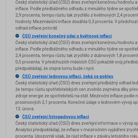
Český statistický úřad (ČSÚ) dnes zveřejní konečnou hodnotu a 
inflace. Podle předběžného odhadu z minulého týdne se spotřeb
2,9 procenta, tempo růstu tak zrychlilo z květnových 2,4 procent
hodnoty. Meziměsíční inflace dosáhla 0,3 procenta. V předcho
odhad inflace potvrdil.
ČSÚ zveřejní konečný údaj o květnové inflaci
Český statistický úřad (ČSÚ) dnes zveřejní konečnou hodnotu a 
inflace. Podle předběžného odhadu z minulého týdne se spotřeb
2,4 procenta, tempo růstu tak zrychlilo z dubnových 1,8 procen
0,5 procenta. V předchozích měsících ČSÚ pokaždé svůj předběžn
předpokládají, že stejně tomu bude i nyní.
ČSÚ zveřejní lednovou inflaci, čeká se pokles
Český statistický úřad (ČSÚ) dnes zveřejní předběžný odhad ledn
že tempo růstu spotřebitelských cen zvolnilo zejména díky přev
zdroje energie ze spotřebitelů na stát. Meziroční inflace podle 
prosincových 2,1 procenta. Konečné údaje o lednovém vývoji sp
13. února.
ČSÚ zveřejní listopadovou inflaci
Český statistický úřad (ČSÚ) dnes zveřejní informace o vývoji sp
Analytici předpokládají, že inflace v meziročním vyjádření zrychli
procenta. Upozornili však, že růst inflace v závěru letošního ro