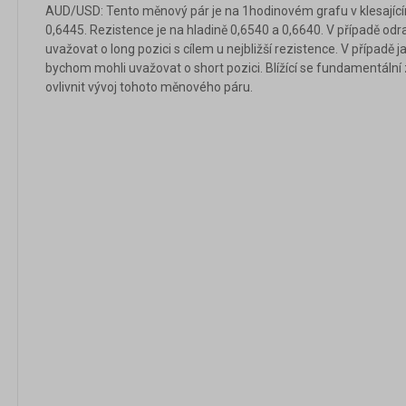
AUD/USD: Tento měnový pár je na 1hodinovém grafu v klesajícím
0,6445. Rezistence je na hladině 0,6540 a 0,6640. V případě o
uvažovat o long pozici s cílem u nejbližší rezistence. V případě
bychom mohli uvažovat o short pozici. Blížící se fundamentální
ovlivnit vývoj tohoto měnového páru.