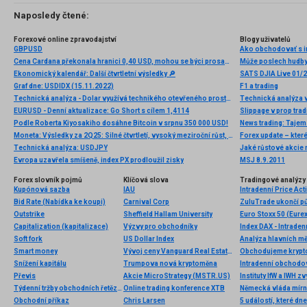
Naposledy čtené:
Forexové online zpravodajství
Blogy uživatelů
GBPUSD
Ako obchodovať s i
Cena Cardana překonala hranici 0,40 USD, mohou se býci prosadit?
Může poslech hudby
Ekonomický kalendář: Další čtvrtletní výsledky 🔎
SATS DJIA Live 01/
Graf dne: USDIDX (15.11.2022)
F1 a trading
Technická analýza - Dolar využívá technikého otevřeného prostoru pro pohyb k první rezistenci
EURUSD - Denní aktualizace: Go Short s cílem 1,4114
Slippage v prop tradi
Podle Roberta Kiyosakiho dosáhne Bitcoin v srpnu 350 000 USD!
News trading: Tajem
Moneta: Výsledky za 2Q25: Silné čtvrtletí, vysoký meziroční růst, zvýšení celoroční projekce
Forex update – které
Technická analýza: USDJPY
Jaké růstové akcie 
Evropa uzavřela smíšeně, index PX prodloužil zisky
MSJ 8.9.2011
Forex slovník pojmů
Klíčová slova
Tradingové analýzy 
Kupónová sazba
IAU
Intradenní Price Ac
Bid Rate (Nabídka ke koupi)
Carnival Corp
ZuluTrade ukončí p
Outstrike
Sheffield Hallam University
Euro Stoxx 50 (Eurex
Capitalization (kapitalizace)
Výzvy pro obchodníky
Index DAX - Intraden
Soft fork
US Dollar Index
Analýza hlavních m
Smart money
Vývoj ceny Vanguard Real Estate ETF
Snížení kapitálu
Trumpova nová kryptoměna
Převis
Akcie MicroStrategy (MSTR.US)
Instituty IfW a IWH 
Týdenní tržby obchodních řetězců
Online trading konference XTB
Německá vláda mírn
Obchodní příkaz
Chris Larsen
5 událostí, které dn