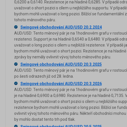
0,6200 a 0,6140. Rezistence je na hladině 0,6285. V případě o
uvažovat o short pozici s cílem u nejbližšího supportu. V případ
bychom mohli uvažovat o long pozici. Blížící se fundamentální z
tohoto měnového páru.
Swingové obchodování AUD/USD 20.2.2024
AUD/USD: Tento měnový pár je na 1hodinovém grafu v rostouc
rezistenci. Support je na hladině 0,6540 a 0,6480. V případě o
uvažovat o long pozici s cílem u nejbližší rezistence. V případě
bychom mohli uvažovat o short pozici. Rezistence je na hladině 
zprávy by neměly ovlivnit vývoj tohoto měnového páru.
Swingové obchodování AUD/USD 20.3.2025
AUD/USD: Tento měnový pár je na 1hodinovém grafu v rostoucím
po šesti odrazech již od 28. ledna.
Swingové obchodování AUD/USD 20.3.2026
AUD/USD: Tento měnový pár je na 1hodinovém grafu v rostoucím
je na hladině 0,6900 a 0,6980. Rezistence je na hladině 0,7135.
bychom mohli uvažovat o short pozici s cílem u nejbližšího supp
rezistence bychom mohli uvažovat o long pozici. Blížící se fun
ovlivnit vývoj tohoto měnového páru. Někteří obchodníci mohou 
by mohlo dostat tento trh pod tlak.
Swingové obchodování AUD/USD 20.5.2025