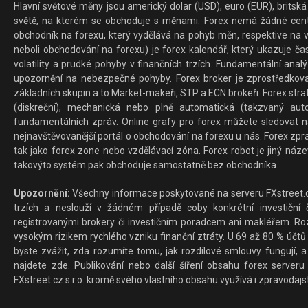
Hlavní světové měny jsou americký dolar (USD), euro (EUR), britská 
světě, na kterém se obchoduje s měnami. Forex nemá žádné centrál
obchodník na forexu, který vydělává na pohyb měn, respektive na v
neboli obchodování na forexu) je forex kalendář, který ukazuje č
volatility a prudké pohyby v finančních trzích. Fundamentální ana
upozornění na nebezpečné pohyby. Forex broker je zprostředkov
základních skupin a to Market-makeři, STP a ECN brokeři. Forex stra
(diskreční), mechanická nebo plně automatická (takzvaný aut
fundamentálních zpráv. Online grafy pro forex můžete sledovat na 
nejnavštěvovanější portál o obchodování na forexu u nás. Forex zprav
tak jako forex zone nebo vzdělávací zóna. Forex robot je jiný náz
takovýto systém pak obchoduje samostatně bez obchodníka.
Upozornění:
Všechny informace poskytované na serveru FXstreet.cz
trzích a neslouží v žádném případě coby konkrétní investiční č
registrovanými brokery či investičním poradcem ani makléřem. Rozd
vysokým rizikem rychlého vzniku finanční ztráty. U 69 až 80 % účtů 
byste zvážit, zda rozumíte tomu, jak rozdílové smlouvy fungují, a
najdete
zde
. Publikování nebo další šíření obsahu forex serveru
FXstreet.cz s.r.o. kromě svého vlastního obsahu využívá i zpravodajs