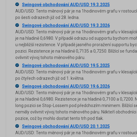
Swingové obchodování AUD/USD 19.3.2025
AUD/USD: Tento měnový pár je na 1hodinovém grafu v rostoucím
po šesti odrazech již od 28. ledna.
Swingové obchodování AUD/USD 19.3.2026
AUD/USD: Tento měnový pár je na 1hodinovém grafu v klesající
je na hladině 0,6980. V případě odrazu od supportu bychom mohl
u nejbližší rezistence. V případě jasného proražení supportu b
pozici. Rezistence je na hladině 0,7135 a 0,7250. Blížící se fu
ovlivnit vývoj tohoto měnového páru.
Swingové obchodování AUD/USD 19.5.2025
AUD/USD: Tento měnový pár je na 1hodinovém grafu v klesající
po čtyřech odrazech již od 1. května.
Swingové obchodování AUD/USD 19.6.2026
AUD/USD: Tento měnový pár je na 1hodinovém grafu v klesající
je na hladině 0,6980. Rezistence je na hladině 0,7100 a 0,7200
long pozici se Stop-Lossem pod předchozím minimem. Blížící s
neměly ovlivnit vývoj tohoto měnového páru. Někteří obchodníc
pozice, což by mohlo dostat tento trh pod tlak.
Swingové obchodování AUD/USD 20.1.2025
AUD/USD: Tento měnový pár je na 1hodinovém grafu v rostoucím