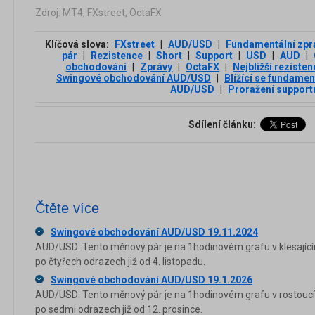
Zdroj: MT4, FXstreet, OctaFX
Klíčová slova:
FXstreet
|
AUD/USD
|
Fundamentální zpr
pár
|
Rezistence
|
Short
|
Support
|
USD
|
AUD
|
obchodování
|
Zprávy
|
OctaFX
|
Nejbližší reziste
Swingové obchodování AUD/USD
|
Blížící se fundamen
AUD/USD
|
Proražení support
Sdílení článku:
Čtěte více
Swingové obchodování AUD/USD 19.11.2024
AUD/USD: Tento měnový pár je na 1hodinovém grafu v klesající
po čtyřech odrazech již od 4. listopadu.
Swingové obchodování AUD/USD 19.1.2026
AUD/USD: Tento měnový pár je na 1hodinovém grafu v rostoucím
po sedmi odrazech již od 12. prosince.