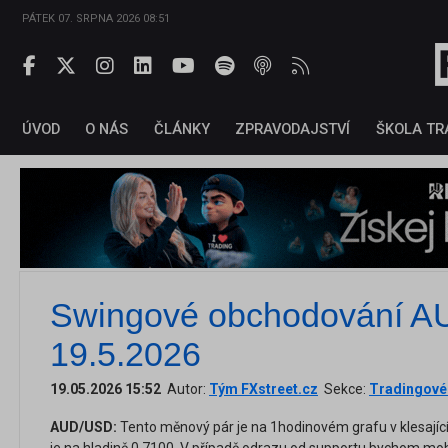
PÁTEK 07. SRPNA 2026 08:51
ÚVOD
O NÁS
ČLÁNKY
ZPRAVODAJSTVÍ
ŠKOLA TR
Swingové obchodování 
19.5.2026
19.05.2026 15:52
Autor:
Tým FXstreet.cz
Sekce:
Tradingové 
AUD/USD:
Tento měnový pár je na 1hodinovém grafu v klesajíc