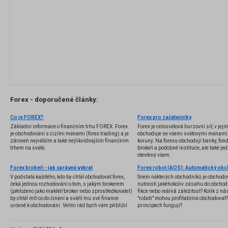
Forex - doporučené články:
Co je FOREX?
Forex pro začátečníky
Základní informace o finančním trhu FOREX. Forex
Forex je celosvětová burzovní síť, v jej
je obchodování s cizími měnami (forex trading) a je
obchoduje se všemi světovými měnami,
zároveň největším a také nejlikvidnějším finančním
koruny. Na forexu obchodují banky, fondy
trhem na světě.
brokeři a podobné instituce, ale také jedn
otevřený všem.
Forex brokeři - jak správně vybrat
V podstatě každého, kdo by chtěl obchodovat forex,
Snem některých obchodníků je obchodo
čeká jednou rozhodování o tom, s jakým brokerem
nutnosti jakéhokoliv zásahu do obchod
(přeloženo jako makléř/broker nebo zprostředkovatel)
fikce nebo reálná záležitost? Kolik z nás
by chtěl mít co do činění a svěřil mu své finance
"roboti" mohou profitabilně obchodovat
určené k obchodování. Velmi rád bych vám přiblížil
principech fungují?
problematiku výběru brokera, rozdíl mezi
jednotlivými typy brokerů a v neposlední řadě uvedu
několik příkladů nejznámějších z nich.