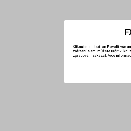
F
Kliknutím na button Povolit vše u
zařízení. Sami můžete určit klikn
zpracování zakázat. Více informa