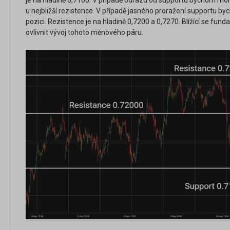
je na hladině 0,7100. V případě odrazu od supportu bychom mohl
u nejbližší rezistence. V případě jasného proražení supportu b
pozici. Rezistence je na hladině 0,7200 a 0,7270. Blížící se fu
ovlivnit vývoj tohoto měnového páru.