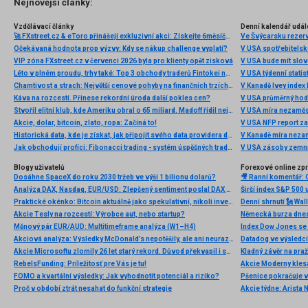
Nejnovější články:
Vzdělávací články
Denní kalendář udál
🚀 FXstreet.cz & eToro přinášejí exkluzivní akci: Získejte 6měsíční členství ve VIP zóně ZDARMA
Ve Švýcarsku rezer
Očekávaná hodnota prop výzvy: Kdy se nákup challenge vyplatí?
V USA spotřebitelsk
VIP zóna FXstreet.cz v červenci 2026 byla pro klienty opět zisková
V USA bude mít slo
Léto v plném proudu, trhy také: Top 3 obchody traderů Fintokei na indexech a zlatě
V USA týdenní statist
Chamtivost a strach: Největší cenové pohyby na finančních trzích (červenec 2026)
V Kanadě Ivey index
Káva na rozcestí. Přinese rekordní úroda další pokles cen?
V USA průměrný hod
Stvořil elitní klub, kde Ameriku obral o 65 miliard. Madoff řídil největší Ponzi dějin
V USA míra nezaměs
Akcie, dolar, bitcoin, zlato, ropa: Začíná to!
V USA NFP report z
Historická data, kde je získat, jak připojit svého data providera do MultiCharts a proč je budeme potřebovat? (4. díl)
V Kanadě míra neza
Jak obchodují profíci: Fibonacci trading - systém úspěšných traderů
V USA zásoby zemní
Blogy uživatelů
Forexové online zp
Dosáhne SpaceX do roku 2030 tržeb ve výši 1 bilionu dolarů?
Analýza DAX, Nasdaq, EUR/USD: Zlepšený sentiment poslal DAX na nová maxima
Širší index S&P 500 
Praktické okénko: Bitcoin aktuálně jako spekulativní, nikoli investiční aktivum
Akcie Tesly na rozcestí: Výrobce aut, nebo startup?
Měnový pár EUR/AUD: Multitimeframe analýza (W1–H4)
Index Dow Jones se 
Akciová analýza: Výsledky McDonald’s nepotěšily, ale ani neurazily. Jakou vizi společnost prezentovala?
Akcie Microsoftu zlomily 26 let starý rekord. Důvod překvapil i samotné investory
Kladný závěr na pra
RebelsFunding: Príležitosť pre Vás je tu!
FOMO a kvartální výsledky: Jak vyhodnotit potenciál a riziko?
Proč v období ztrát nesahat do funkční strategie