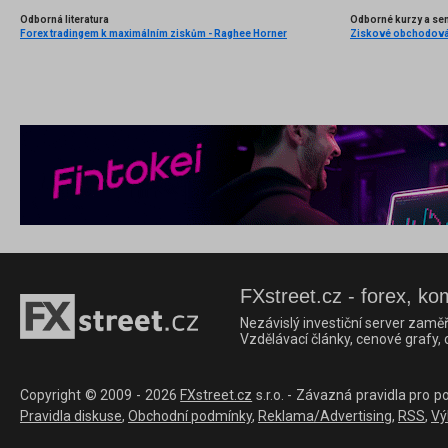
Odborná literatura
Odborné kurzy a se
Forex tradingem k maximálním ziskům - Raghee Horner
FXstreet.cz - forex, ko
Nezávislý investiční server zaměř
Vzdělávací články, cenové grafy,
Copyright © 2009 - 2026
FXstreet.cz
s.r.o. - Závazná pravidla pro p
Pravidla diskuse
,
Obchodní podmínky
,
Reklama/Advertising
,
RSS
,
Vý