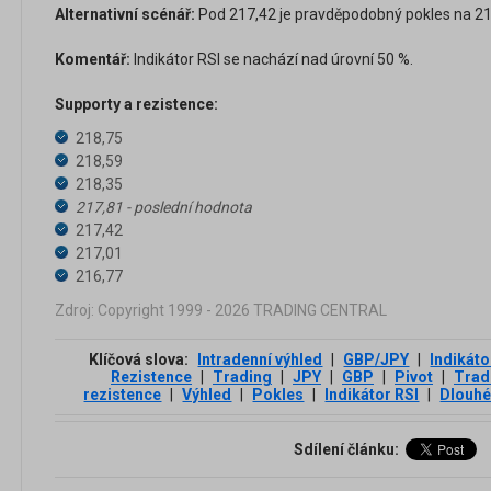
Alternativní scénář:
Pod 217,42 je pravděpodobný pokles na 217
Komentář:
Indikátor RSI se nachází nad úrovní 50 %.
Supporty a rezistence:
218,75
218,59
218,35
217,81 - poslední hodnota
217,42
217,01
216,77
Zdroj: Copyright 1999 - 2026 TRADING CENTRAL
Klíčová slova:
Intradenní výhled
|
GBP/JPY
|
Indikáto
Rezistence
|
Trading
|
JPY
|
GBP
|
Pivot
|
Trad
rezistence
|
Výhled
|
Pokles
|
Indikátor RSI
|
Dlouhé
Sdílení článku: