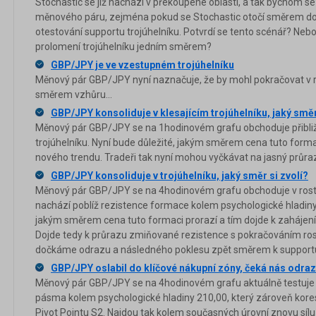
Stochastic se již nachází v překoupené oblasti, a tak bychom se
měnového páru, zejména pokud se Stochastic otočí směrem dolů
otestování supportu trojúhelníku. Potvrdí se tento scénář? Ne
prolomení trojúhelníku jedním směrem?
GBP/JPY je ve vzestupném trojúhelníku
Měnový pár GBP/JPY nyní naznačuje, že by mohl pokračovat v 
směrem vzhůru...
GBP/JPY konsoliduje v klesajícím trojúhelníku, jaký směr
Měnový pár GBP/JPY se na 1hodinovém grafu obchoduje přibližn
trojúhelníku. Nyní bude důležité, jakým směrem cena tuto formac
nového trendu. Tradeři tak nyní mohou vyčkávat na jasný průr
GBP/JPY konsoliduje v trojúhelníku, jaký směr si zvolí?
Měnový pár GBP/JPY se na 4hodinovém grafu obchoduje v rosto
nachází poblíž rezistence formace kolem psychologické hladiny 
jakým směrem cena tuto formaci prorazí a tím dojde k zahájen
Dojde tedy k průrazu zmiňované rezistence s pokračováním ro
dočkáme odrazu a následného poklesu zpět směrem k suppor
GBP/JPY oslabil do klíčové nákupní zóny, čeká nás odra
Měnový pár GBP/JPY se na 4hodinovém grafu aktuálně testuje 
pásma kolem psychologické hladiny 210,00, který zároveň kore
Pivot Pointu S2. Najdou tak kolem současných úrovní znovu sílu