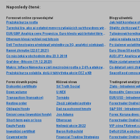
Naposledy čtené:
Forexové online zpravodajství
Blogy uživatelů
Pražská burza rostla
Jak řešit korelace 
Turecká líra, ako aj ostatné meny rozvíjajúcich sa trhov dnes výrazne oslabujú
Stiglitz zkritizoval 
EUR/GBP. Analýza ceny. Prognóza. Euro kleslo vůči britské libře na roční minimum
Tulipánová horečka
Ethereum klesá rychleji než bitcoin
Jaká je nálada na t
Dell Technologies představil výsledky za 3Q, analytici očekávali rychlejší oživení trhu s PC
Po šialenej volatili
Ranné zhrnutie (22.07.2021)
Euro Stoxx 50 pod t
Co nás čeká v obchodním dnu 23.3.2018
AUD/JPY: Analýza v
Graf dne - Bitcoin (19.12.2023)
Může zůstat americk
Makro: Inflace Německa v září meziročně rostla o 2,6% a atakovala tříletý vrchol
Co dělat při sérii ztrá
Pražská burza oslabila, dolů ji táhly třeba akcie ČEZ a KB
SpaceX pod cenou př
Forex slovník pojmů
Klíčová slova
Tradingové analýzy 
Diskontní certifikáty
Síť Truth Social
Zlato - Intradenní v
Down volume
U-NEX
Transaction (transakce)
Tornádo
EUR/USD - Intradenn
Resting order
Zboží základní potřeby
Forex trader Ondřej
Obligační fondy
Daň na pohonné hmoty
S&P 500 - Intradenn
Emisní cena (investiční fondy)
Jon Adams
Forex: Koruna dnes 
Short-term gain or loss
Etherscan
Forex trader Ondřej
Equity Funds
Nejlepší akcie 2022
Investiční certifikát
Baron Rothschild
Covered write
Financial Trading Strategies
Forex trader Ondřej