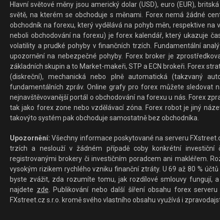
Hlavní světové měny jsou americký dolar (USD), euro (EUR), britská 
světě, na kterém se obchoduje s měnami. Forex nemá žádné centrál
obchodník na forexu, který vydělává na pohyb měn, respektive na v
neboli obchodování na forexu) je forex kalendář, který ukazuje č
volatility a prudké pohyby v finančních trzích. Fundamentální ana
upozornění na nebezpečné pohyby. Forex broker je zprostředkov
základních skupin a to Market-makeři, STP a ECN brokeři. Forex stra
(diskreční), mechanická nebo plně automatická (takzvaný aut
fundamentálních zpráv. Online grafy pro forex můžete sledovat na 
nejnavštěvovanější portál o obchodování na forexu u nás. Forex zprav
tak jako forex zone nebo vzdělávací zóna. Forex robot je jiný náz
takovýto systém pak obchoduje samostatně bez obchodníka.
Upozornění:
Všechny informace poskytované na serveru FXstreet.cz
trzích a neslouží v žádném případě coby konkrétní investiční č
registrovanými brokery či investičním poradcem ani makléřem. Rozd
vysokým rizikem rychlého vzniku finanční ztráty. U 69 až 80 % účtů 
byste zvážit, zda rozumíte tomu, jak rozdílové smlouvy fungují, a
najdete
zde
. Publikování nebo další šíření obsahu forex serveru
FXstreet.cz s.r.o. kromě svého vlastního obsahu využívá i zpravodajs