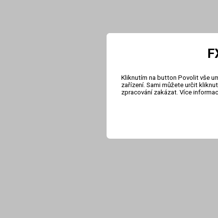
F
Kliknutím na button Povolit vše u
zařízení. Sami můžete určit klikn
zpracování zakázat. Více informa