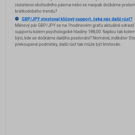
rezistenci obchodního pásma nebo se naopak dočkáme prolo
krátkodobého trendu?
GBP/JPY otestoval klíčový support, čeká nás další růst?
Měnový pár GBP/JPY se na 1hodinovém grafu aktuálně odrazi
supportu kolem psychologické hladiny 188,00. Najdou tak kolem
býci, kde se dočkáme dalšího posilování? Nicméně, indikátor Stoc
překoupené podmínky, další růst tak může být limitován.