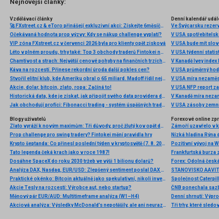
Nejnovější články:
Vzdělávací články
Denní kalendář udál
🚀 FXstreet.cz & eToro přinášejí exkluzivní akci: Získejte 6měsíční členství ve VIP zóně ZDARMA
Ve Švýcarsku rezer
Očekávaná hodnota prop výzvy: Kdy se nákup challenge vyplatí?
V USA spotřebitelsk
VIP zóna FXstreet.cz v červenci 2026 byla pro klienty opět zisková
V USA bude mít slo
Léto v plném proudu, trhy také: Top 3 obchody traderů Fintokei na indexech a zlatě
V USA týdenní statist
Chamtivost a strach: Největší cenové pohyby na finančních trzích (červenec 2026)
V Kanadě Ivey index
Káva na rozcestí. Přinese rekordní úroda další pokles cen?
V USA průměrný hod
Stvořil elitní klub, kde Ameriku obral o 65 miliard. Madoff řídil největší Ponzi dějin
V USA míra nezaměs
Akcie, dolar, bitcoin, zlato, ropa: Začíná to!
V USA NFP report z
Historická data, kde je získat, jak připojit svého data providera do MultiCharts a proč je budeme potřebovat? (4. díl)
V Kanadě míra neza
Jak obchodují profíci: Fibonacci trading - systém úspěšných traderů
V USA zásoby zemní
Blogy uživatelů
Forexové online zp
Zlato vyráží k novým maximům: Tři důvody, proč žlutý kov opět dominuje
Prop challenge pro swing tradery? Fintokei mění pravidla hry
Nízká hladina Rýna 
Krypto šeptanda: Co přinesl poslední týden v kryptosvětě (7. 8. 2026)
Pozitivní vývoj na Wa
Tato legenda čeká krach jako v roce 1987!
Frankfurtská burza 
Dosáhne SpaceX do roku 2030 tržeb ve výši 1 bilionu dolarů?
Analýza DAX, Nasdaq, EUR/USD: Zlepšený sentiment poslal DAX na nová maxima
Praktické okénko: Bitcoin aktuálně jako spekulativní, nikoli investiční aktivum
Akcie Tesly na rozcestí: Výrobce aut, nebo startup?
Měnový pár EUR/AUD: Multitimeframe analýza (W1–H4)
Denní shrnutí: Výpro
Akciová analýza: Výsledky McDonald’s nepotěšily, ale ani neurazily. Jakou vizi společnost prezentovala?
Tři trhy, které sledo