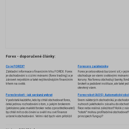
Forex - doporučené články:
Co je FOREX?
Forex pro začátečníky
Základní informace o finančním trhu FOREX. Forex
Forex je celosvětová burzovní síť, v jej
je obchodování s cizími měnami (forex trading) a je
obchoduje se všemi světovými měnami,
zároveň největším a také nejlikvidnějším finančním
koruny. Na forexu obchodují banky, fondy
trhem na světě.
brokeři a podobné instituce, ale také jedn
otevřený všem.
Forex brokeři - jak správně vybrat
V podstatě každého, kdo by chtěl obchodovat forex,
Snem některých obchodníků je obchodo
čeká jednou rozhodování o tom, s jakým brokerem
nutnosti jakéhokoliv zásahu do obchod
(přeloženo jako makléř/broker nebo zprostředkovatel)
fikce nebo reálná záležitost? Kolik z nás
by chtěl mít co do činění a svěřil mu své finance
"roboti" mohou profitabilně obchodovat
určené k obchodování. Velmi rád bych vám přiblížil
principech fungují?
problematiku výběru brokera, rozdíl mezi
jednotlivými typy brokerů a v neposlední řadě uvedu
několik příkladů nejznámějších z nich.