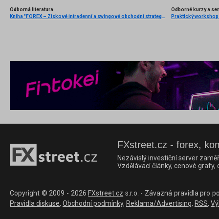
Odborná literatura
Odborné kurzy a se
Kniha "FOREX – Ziskové intradenní a swingové obchodní strategie" od Kathy Lien vychází v češtině!
FXstreet.cz - forex, ko
Nezávislý investiční server zaměř
Vzdělávací články, cenové grafy,
Copyright © 2009 - 2026
FXstreet.cz
s.r.o. - Závazná pravidla pro p
Pravidla diskuse
,
Obchodní podmínky
,
Reklama/Advertising
,
RSS
,
Vý