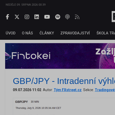
NEDĚLE 09. SRPNA 2026 00:39
ÚVOD
O NÁS
ČLÁNKY
ZPRAVODAJSTVÍ
ŠKOLA TR
GBP/JPY - Intradenní výhl
09.07.2026 11:02
Autor:
Tým FXstreet.cz
Sekce:
Tradingové 