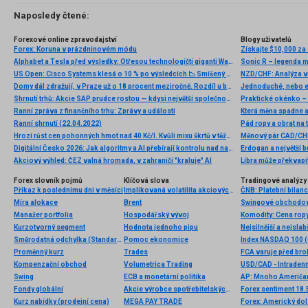
Naposledy čtené:
Forexové online zpravodajství
Blogy uživatelů
Forex: Koruna v prázdninovém módu
Získajte $10,000 za
Alphabet a Tesla před výsledky: Otřesou technologičtí giganti Wall Streetem?
US Open: Cisco Systems klesá o 10 % po výsledcích 📉 Smíšený sentiment na Wall Street
NZD/CHF: Analýza v
Domy dál zdražují, v Praze už o 18 procent meziročně. Rozdíl u běžného domu dělá až 2,6 milionu
Jednoduché, nebo e
Shrnutí trhů: Akcie SAP prudce rostou — kdysi největší společnost Evropy 💥
Praktické okénko – 
Ranní zpráva z finančního trhu: Zprávy a události
Která měna spadne 
Ranní shrnutí (22.04.2022)
Pád ropy a obrat na 
Hrozí růst cen pohonných hmot nad 40 Kč/l. Kvůli mixu škrtů v těžbě, slábnoucí koruny a útoků ukrajinských dronů a jemenských povstalců
Měnový pár CAD/CHF
Digitální Česko 2026: Jak algoritmy a AI přebírají kontrolu nad naším časem
Erdogan a největší b
Akciový výhled: ČEZ valná hromada, v zahraničí "kraluje" AI
Libra může překvapi
Forex slovník pojmů
Klíčová slova
Tradingové analýzy 
Příkaz k poslednímu dni v měsíci
Implikovaná volatilita akciových trhů
Míra alokace
Brent
Swingové obchodov
Manažer portfolia
Hospodářský vývoj
Komodity: Cena ropy 
Kurzotvorný segment
Hodnota jednoho pipu
Nejsilnější a nejsla
Směrodatná odchylka (Standard deviation)
Pomoc ekonomice
Index NASDAQ 100 (C
Proměnný kurz
Trades
Kompenzační obchod
Volumetrica Trading
USD/CAD - Intradenn
Swing
ECB a monetární politika
AP: Mnoho Američanů
Fondy globální
Akcie výrobce spotřebitelských produktů
Forex sentiment 18.
Kurz nabídky (prodejní cena)
MEGA PAY TRADE
Forex: Americký dol