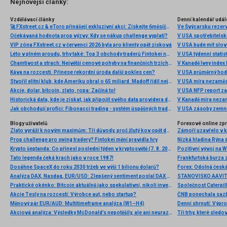
Nejnovější články:
Vzdělávací články
Denní kalendář udál
🚀 FXstreet.cz & eToro přinášejí exkluzivní akci: Získejte 6měsíční členství ve VIP zóně ZDARMA
Ve Švýcarsku rezer
Očekávaná hodnota prop výzvy: Kdy se nákup challenge vyplatí?
V USA spotřebitelsk
VIP zóna FXstreet.cz v červenci 2026 byla pro klienty opět zisková
V USA bude mít slo
Léto v plném proudu, trhy také: Top 3 obchody traderů Fintokei na indexech a zlatě
V USA týdenní statist
Chamtivost a strach: Největší cenové pohyby na finančních trzích (červenec 2026)
V Kanadě Ivey index
Káva na rozcestí. Přinese rekordní úroda další pokles cen?
V USA průměrný hod
Stvořil elitní klub, kde Ameriku obral o 65 miliard. Madoff řídil největší Ponzi dějin
V USA míra nezaměs
Akcie, dolar, bitcoin, zlato, ropa: Začíná to!
V USA NFP report z
Historická data, kde je získat, jak připojit svého data providera do MultiCharts a proč je budeme potřebovat? (4. díl)
V Kanadě míra neza
Jak obchodují profíci: Fibonacci trading - systém úspěšných traderů
V USA zásoby zemní
Blogy uživatelů
Forexové online zp
Zlato vyráží k novým maximům: Tři důvody, proč žlutý kov opět dominuje
Prop challenge pro swing tradery? Fintokei mění pravidla hry
Nízká hladina Rýna 
Krypto šeptanda: Co přinesl poslední týden v kryptosvětě (7. 8. 2026)
Pozitivní vývoj na Wa
Tato legenda čeká krach jako v roce 1987!
Frankfurtská burza 
Dosáhne SpaceX do roku 2030 tržeb ve výši 1 bilionu dolarů?
Analýza DAX, Nasdaq, EUR/USD: Zlepšený sentiment poslal DAX na nová maxima
Praktické okénko: Bitcoin aktuálně jako spekulativní, nikoli investiční aktivum
Akcie Tesly na rozcestí: Výrobce aut, nebo startup?
Měnový pár EUR/AUD: Multitimeframe analýza (W1–H4)
Denní shrnutí: Výpro
Akciová analýza: Výsledky McDonald’s nepotěšily, ale ani neurazily. Jakou vizi společnost prezentovala?
Tři trhy, které sledo