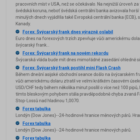
pracovních míst v USA, než se očekávalo. Na nejnižší úroveň za 
švédská koruna, neboť švédská centrální banka avizovala horší
minulých dnech vyjádřila také Evropská centrální banka (ECB), s
Kanady.
Forex: Švýcarský frank dnes výrazně oslabil
Euro dnes na forexových trzích zpevňuje vůči americkému dol
švýcarský frank...
Forex: Švýcarský frank na novém rekordu
Švýcarská vláda bude mít dnes mimořádné zasedání ohledně si
Forex: Švýcarský frank postihl mini Flash Crash
Během dnešní asijské obchodní seance došlo na švýcarském fr
vůči americkému dolaru ztratil ve velmi krátkém časovém úsek
USD/CHF tedy během několika minut posílil o více než 100 pipů, k
tímto bleskovým pohybem stála pravděpodobně chyba zvaná Fat
Stop-Lossů nad hladinou 1,0070.
Forex tabulka
Londýn (Dow Jones)--24-hodinové hranice měnových párů. Hran
Forex tabulka
Londýn (Dow Jones)--24-hodinové hranice měnových párů.
Forex tabulka