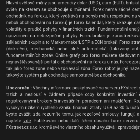
Hlavní světové měny jsou americký dolar (USD), euro (EUR), britská 
světě, na kterém se obchoduje s měnami. Forex nemá žádné centrál
obchodník na forexu, který vydělává na pohyb měn, respektive na v
neboli obchodování na forexu) je forex kalendář, který ukazuje č
volatility a prudké pohyby v finančních trzích. Fundamentální ana
upozornění na nebezpečné pohyby. Forex broker je zprostředkov
základních skupin a to Market-makeři, STP a ECN brokeři. Forex stra
(diskreční), mechanická nebo plně automatická (takzvaný aut
fundamentálních zpráv. Online grafy pro forex můžete sledovat na 
nejnavštěvovanější portál o obchodování na forexu u nás. Forex zprav
tak jako forex zone nebo vzdělávací zóna. Forex robot je jiný náz
takovýto systém pak obchoduje samostatně bez obchodníka.
Upozornění:
Všechny informace poskytované na serveru FXstreet.cz
trzích a neslouží v žádném případě coby konkrétní investiční č
registrovanými brokery či investičním poradcem ani makléřem. Rozd
vysokým rizikem rychlého vzniku finanční ztráty. U 69 až 80 % účtů 
byste zvážit, zda rozumíte tomu, jak rozdílové smlouvy fungují, a
najdete
zde
. Publikování nebo další šíření obsahu forex serveru
FXstreet.cz s.r.o. kromě svého vlastního obsahu využívá i zpravodajs