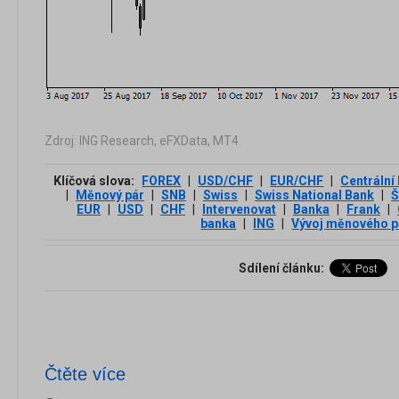
Zdroj: ING Research, eFXData, MT4
Klíčová slova:
FOREX
|
USD/CHF
|
EUR/CHF
|
Centrální
|
Měnový pár
|
SNB
|
Swiss
|
Swiss National Bank
|
Š
EUR
|
USD
|
CHF
|
Intervenovat
|
Banka
|
Frank
|
banka
|
ING
|
Vývoj měnového p
Sdílení článku:
Čtěte více