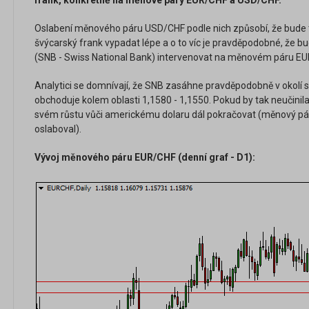
frank, konkrétně na měnové páry EUR/CHF a USD/CHF.
Oslabení měnového páru USD/CHF podle nich způsobí, že bude 
švýcarský frank vypadat lépe a o to víc je pravděpodobné, že b
(SNB - Swiss National Bank) intervenovat na měnovém páru EU
Analytici se domnívají, že SNB zasáhne pravděpodobně v okolí
obchoduje kolem oblasti 1,1580 - 1,1550. Pokud by tak neučinil
svém růstu vůči americkému dolaru dál pokračovat (měnový pá
oslaboval).
Vývoj měnového páru EUR/CHF (denní graf - D1):