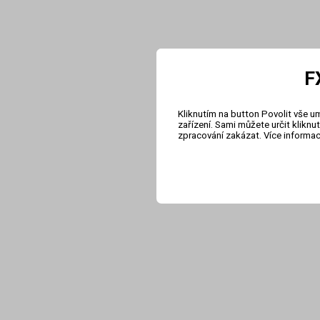
F
Kliknutím na button Povolit vše u
zařízení. Sami můžete určit klikn
zpracování zakázat. Více informa