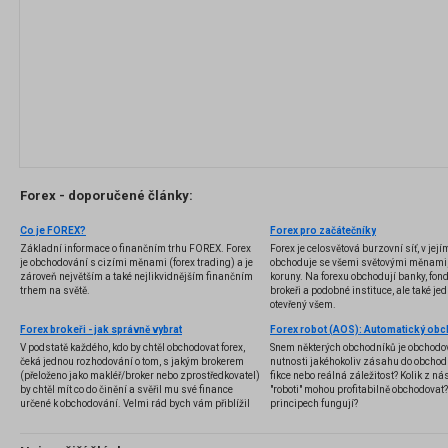
Forex - doporučené články:
Co je FOREX?
Forex pro začátečníky
Základní informace o finančním trhu FOREX. Forex
Forex je celosvětová burzovní síť, v jej
je obchodování s cizími měnami (forex trading) a je
obchoduje se všemi světovými měnami,
zároveň největším a také nejlikvidnějším finančním
koruny. Na forexu obchodují banky, fondy
trhem na světě.
brokeři a podobné instituce, ale také jedn
otevřený všem.
Forex brokeři - jak správně vybrat
V podstatě každého, kdo by chtěl obchodovat forex,
Snem některých obchodníků je obchodo
čeká jednou rozhodování o tom, s jakým brokerem
nutnosti jakéhokoliv zásahu do obchod
(přeloženo jako makléř/broker nebo zprostředkovatel)
fikce nebo reálná záležitost? Kolik z nás
by chtěl mít co do činění a svěřil mu své finance
"roboti" mohou profitabilně obchodovat
určené k obchodování. Velmi rád bych vám přiblížil
principech fungují?
problematiku výběru brokera, rozdíl mezi
jednotlivými typy brokerů a v neposlední řadě uvedu
několik příkladů nejznámějších z nich.