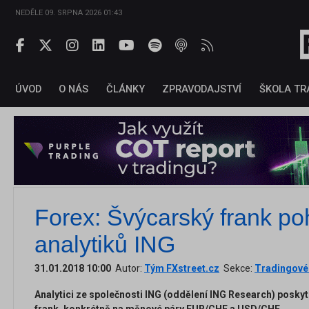
NEDĚLE 09. SRPNA 2026 01:43
ÚVOD
O NÁS
ČLÁNKY
ZPRAVODAJSTVÍ
ŠKOLA TR
Forex: Švýcarský frank p
analytiků ING
31.01.2018 10:00
Autor:
Tým FXstreet.cz
Sekce:
Tradingové 
Analytici ze společnosti ING (oddělení ING Research) poskyt