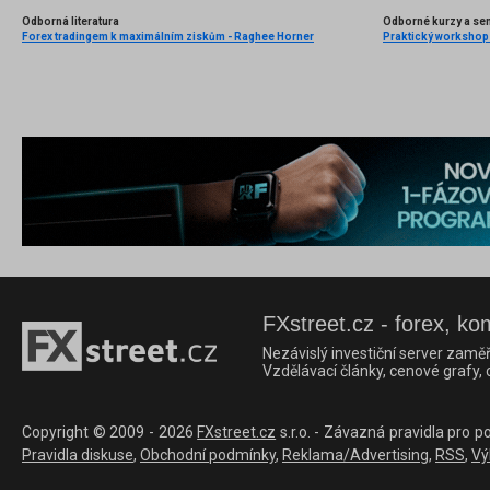
Odborná literatura
Odborné kurzy a se
Forex tradingem k maximálním ziskům - Raghee Horner
FXstreet.cz - forex, ko
Nezávislý investiční server zaměř
Vzdělávací články, cenové grafy,
Copyright © 2009 - 2026
FXstreet.cz
s.r.o. - Závazná pravidla pro p
Pravidla diskuse
,
Obchodní podmínky
,
Reklama/Advertising
,
RSS
,
Vý