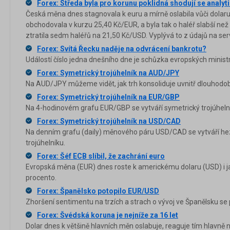
Forex: Středa byla pro korunu poklidná shodují se analyti
Česká měna dnes stagnovala k euru a mírně oslabila vůči dolaru
obchodovala v kurzu 25,40 Kč/EUR, a byla tak o haléř slabší než
ztratila sedm haléřů na 21,50 Kč/USD. Vyplývá to z údajů na ser
Forex: Svítá Řecku naděje na odvrácení bankrotu?
Událostí číslo jedna dnešního dne je schůzka evropských ministr
Forex: Symetrický trojúhelník na AUD/JPY
Na AUD/JPY můžeme vidět, jak trh konsoliduje uvnitř dlouhodo
Forex: Symetrický trojúhelník na EUR/GBP
Na 4-hodinovém grafu EUR/GBP se vytváří symetrický trojúhelní
Forex: Symetrický trojúhelník na USD/CAD
Na denním grafu (daily) měnového páru USD/CAD se vytváří h
trojúhelníku.
Forex: Šéf ECB slíbil, že zachrání euro
Evropská měna (EUR) dnes roste k americkému dolaru (USD) i j
procento.
Forex: Španělsko potopilo EUR/USD
Zhoršení sentimentu na trzích a strach o vývoj ve Španělsku se 
Forex: Švédská koruna je nejníže za 16 let
Dolar dnes k většině hlavních měn oslabuje, reaguje tím hlavně 