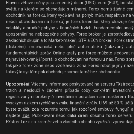
Hlavní světové měny jsou americký dolar (USD), euro (EUR), britská 
světě, na kterém se obchoduje s měnami. Forex nemá žádné centrál
obchodník na forexu, který vydělává na pohyb měn, respektive na v
neboli obchodování na forexu) je forex kalendář, který ukazuje č
volatility a prudké pohyby v finančních trzích. Fundamentální ana
upozornění na nebezpečné pohyby. Forex broker je zprostředkov
základních skupin a to Market-makeři, STP a ECN brokeři. Forex stra
(diskreční), mechanická nebo plně automatická (takzvaný aut
fundamentálních zpráv. Online grafy pro forex můžete sledovat na 
nejnavštěvovanější portál o obchodování na forexu u nás. Forex zprav
tak jako forex zone nebo vzdělávací zóna. Forex robot je jiný náz
takovýto systém pak obchoduje samostatně bez obchodníka.
Upozornění:
Všechny informace poskytované na serveru FXstreet.cz
trzích a neslouží v žádném případě coby konkrétní investiční č
registrovanými brokery či investičním poradcem ani makléřem. Rozd
vysokým rizikem rychlého vzniku finanční ztráty. U 69 až 80 % účtů 
byste zvážit, zda rozumíte tomu, jak rozdílové smlouvy fungují, a
najdete
zde
. Publikování nebo další šíření obsahu forex serveru
FXstreet.cz s.r.o. kromě svého vlastního obsahu využívá i zpravodajs