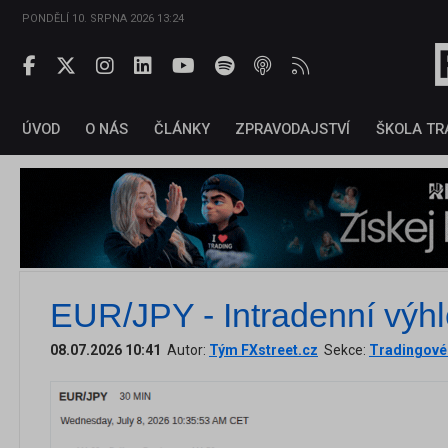
PONDĚLÍ 10. SRPNA 2026 13:24
ÚVOD
O NÁS
ČLÁNKY
ZPRAVODAJSTVÍ
ŠKOLA TR
EUR/JPY - Intradenní výh
08.07.2026 10:41
Autor:
Tým FXstreet.cz
Sekce:
Tradingové 