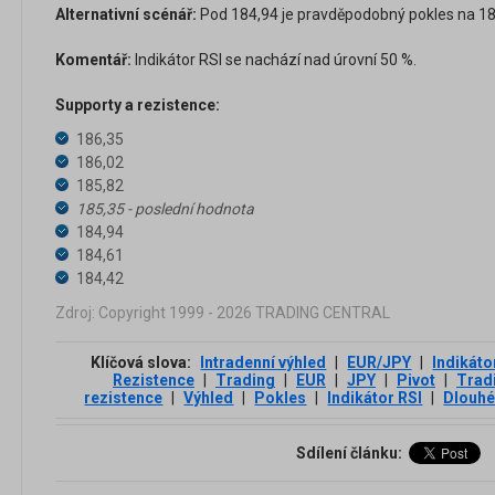
Alternativní scénář:
Pod 184,94 je pravděpodobný pokles na 184
Komentář:
Indikátor RSI se nachází nad úrovní 50 %.
Supporty a rezistence:
186,35
186,02
185,82
185,35 - poslední hodnota
184,94
184,61
184,42
Zdroj: Copyright 1999 - 2026 TRADING CENTRAL
Klíčová slova:
Intradenní výhled
|
EUR/JPY
|
Indikáto
Rezistence
|
Trading
|
EUR
|
JPY
|
Pivot
|
Trad
rezistence
|
Výhled
|
Pokles
|
Indikátor RSI
|
Dlouhé
Sdílení článku: