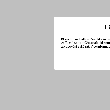
F
Kliknutím na button Povolit vše u
zařízení. Sami můžete určit klikn
zpracování zakázat. Více informa