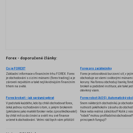
Forex - doporučené články:
Co je FOREX?
Forex pro začátečníky
Základní informace o finančním trhu FOREX. Forex
Forex je celosvětová burzovní síť, v jej
je obchodování s cizími měnami (forex trading) a je
obchoduje se všemi světovými měnami,
zároveň největším a také nejlikvidnějším finančním
koruny. Na forexu obchodují banky, fondy
trhem na světě.
brokeři a podobné instituce, ale také jedn
otevřený všem.
Forex brokeři - jak správně vybrat
V podstatě každého, kdo by chtěl obchodovat forex,
Snem některých obchodníků je obchodo
čeká jednou rozhodování o tom, s jakým brokerem
nutnosti jakéhokoliv zásahu do obchod
(přeloženo jako makléř/broker nebo zprostředkovatel)
fikce nebo reálná záležitost? Kolik z nás
by chtěl mít co do činění a svěřil mu své finance
"roboti" mohou profitabilně obchodovat
určené k obchodování. Velmi rád bych vám přiblížil
principech fungují?
problematiku výběru brokera, rozdíl mezi
jednotlivými typy brokerů a v neposlední řadě uvedu
několik příkladů nejznámějších z nich.