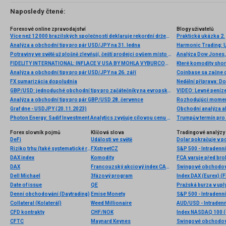
Naposledy čtené:
Forexové online zpravodajství
Blogy uživatelů
Více než 12 000 brazilských společností deklaruje rekordní držení kryptoměn
Praktická ukázka 2.
Analýza a obchodní tipy pro pár USD/JPY na 31. ledna
Harmonic Trading: Už
Potraviny ve světě už plošně zlevňují, čeští prodejci ovšem místo toho své ceny často dále šponují. Češi by si měli dát při nákupu v obchodě pozor a nekupovat potraviny za jakoukoli cenu
FIDELITY INTERNATIONAL: INFLACE V USA BY MOHLA VYBURCOVAT TRHY Z JEJICH STRNULOSTI
Které komodity sho
Analýza a obchodní tipy pro pár USD/JPY na 26. září
FX sumarizácia dopoludnia
Nedělní příprava: D
GBP/USD: jednoduché obchodní tipy pro začátečníky na evropskou seanci 5. srpna
VIDEO: Levné peníze 
Analýza a obchodní tipy pro pár GBP/USD 28. července
Graf dne - USDJPY (20.11.2023)
Photon Energy: Sadif Investment Analytics zvyšuje cílovou cenu na a doporučení
Trumpův termín pro 
Forex slovník pojmů
Klíčová slova
Tradingové analýzy 
DeFi
Události ve světě
Dolar pokračuje v po
Riziko trhu (také systematické riziko)
FXstreetCZ
S&P 500 - Intradenn
DAX index
Komodity
FCA varuje před br
DAX
Francouzský akciový index CAC 40
Swingové obchodov
Dell Michael
3fázový program
Index DAX (Eurex) (F
Date of issue
QE
Denní obchodování (Daytrading)
Emise Monety
S&P 500 - Intradenn
Collateral (Kolaterál)
Weed Millionaire
AUD/USD - Intradenn
CFD kontrakty
CHF/NOK
Index NASDAQ 100 (C
CFTC
Maynard Keynes
Swingové obchodov