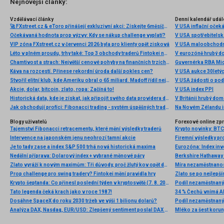
Nejnovější články:
Vzdělávací články
Denní kalendář udál
🚀 FXstreet.cz & eToro přinášejí exkluzivní akci: Získejte 6měsíční členství ve VIP zóně ZDARMA
V USA inflační očeká
Očekávaná hodnota prop výzvy: Kdy se nákup challenge vyplatí?
V USA spotřebitelsk
VIP zóna FXstreet.cz v červenci 2026 byla pro klienty opět zisková
V USA maloobchodní
Léto v plném proudu, trhy také: Top 3 obchody traderů Fintokei na indexech a zlatě
V eurozóně hrubý d
Chamtivost a strach: Největší cenové pohyby na finančních trzích (červenec 2026)
Guvernérka RBA Mic
Káva na rozcestí. Přinese rekordní úroda další pokles cen?
V USA aukce 30letý
Stvořil elitní klub, kde Ameriku obral o 65 miliard. Madoff řídil největší Ponzi dějin
V USA žádosti o po
Akcie, dolar, bitcoin, zlato, ropa: Začíná to!
V USA index PPI
Historická data, kde je získat, jak připojit svého data providera do MultiCharts a proč je budeme potřebovat? (4. díl)
V Británii hrubý do
Jak obchodují profíci: Fibonacci trading - systém úspěšných traderů
Na Novém Zélandu i
Blogy uživatelů
Forexové online zp
Tajemství Fibonacci retracementu, které mění výsledky traderů
Intervence na japonském jenu neohrozí tamní akcie
Je to tady zase a index S&P 500 trhá nová historická maxima
Nedělní příprava: Dolarový index + vybrané měnové páry
Zlato vyráží k novým maximům: Tři důvody, proč žlutý kov opět dominuje
Prop challenge pro swing tradery? Fintokei mění pravidla hry
Krypto šeptanda: Co přinesl poslední týden v kryptosvětě (7. 8. 2026)
Podíl nezaměstnanýc
Tato legenda čeká krach jako v roce 1987!
Dosáhne SpaceX do roku 2030 tržeb ve výši 1 bilionu dolarů?
Podíl nezaměstnanýc
Analýza DAX, Nasdaq, EUR/USD: Zlepšený sentiment poslal DAX na nová maxima