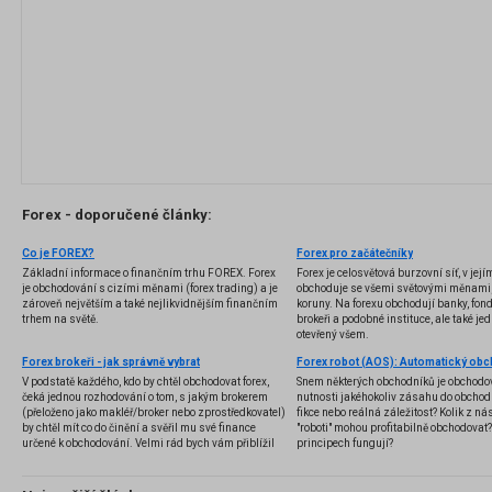
Forex - doporučené články:
Co je FOREX?
Forex pro začátečníky
Základní informace o finančním trhu FOREX. Forex
Forex je celosvětová burzovní síť, v jej
je obchodování s cizími měnami (forex trading) a je
obchoduje se všemi světovými měnami,
zároveň největším a také nejlikvidnějším finančním
koruny. Na forexu obchodují banky, fondy
trhem na světě.
brokeři a podobné instituce, ale také jedn
otevřený všem.
Forex brokeři - jak správně vybrat
V podstatě každého, kdo by chtěl obchodovat forex,
Snem některých obchodníků je obchodo
čeká jednou rozhodování o tom, s jakým brokerem
nutnosti jakéhokoliv zásahu do obchod
(přeloženo jako makléř/broker nebo zprostředkovatel)
fikce nebo reálná záležitost? Kolik z nás
by chtěl mít co do činění a svěřil mu své finance
"roboti" mohou profitabilně obchodovat
určené k obchodování. Velmi rád bych vám přiblížil
principech fungují?
problematiku výběru brokera, rozdíl mezi
jednotlivými typy brokerů a v neposlední řadě uvedu
několik příkladů nejznámějších z nich.