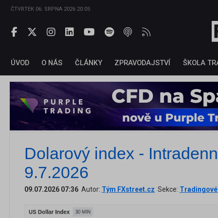
ČTVRTEK 06. SRPNA 2026 20:05
ÚVOD
O NÁS
ČLÁNKY
ZPRAVODAJSTVÍ
ŠKOLA TR
Dolarový index - Intradenn
9.7.2026
09.07.2026 07:36
Autor:
Tým FXstreet.cz
Sekce:
Tradingové 