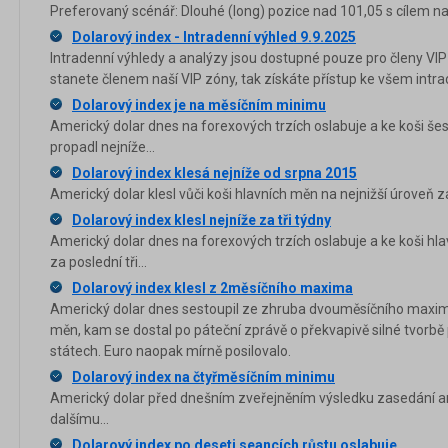
Preferovaný scénář: Dlouhé (long) pozice nad 101,05 s cílem na
Dolarový index - Intradenní výhled 9.9.2025
Intradenní výhledy a analýzy jsou dostupné pouze pro členy VIP
stanete členem naší VIP zóny, tak získáte přístup ke všem in
Dolarový index je na měsíčním minimu
Americký dolar dnes na forexových trzích oslabuje a ke koši še
propadl nejníže...
Dolarový index klesá nejníže od srpna 2015
Americký dolar klesl vůči koši hlavních měn na nejnižší úroveň 
Dolarový index klesl nejníže za tři týdny
Americký dolar dnes na forexových trzích oslabuje a ke koši hla
za poslední tři...
Dolarový index klesl z 2měsíčního maxima
Americký dolar dnes sestoupil ze zhruba dvouměsíčního maxima
měn, kam se dostal po páteční zprávě o překvapivě silné tvorbě
státech. Euro naopak mírně posilovalo.
Dolarový index na čtyřměsíčním minimu
Americký dolar před dnešním zveřejněním výsledku zasedání am
dalšímu...
Dolarový index po deseti seancích růstu oslabuje