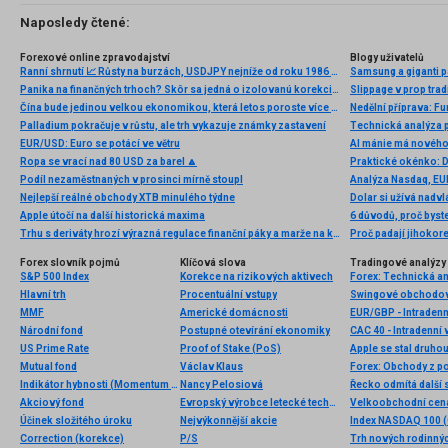
Naposledy čtené:
Forexové online zpravodajství
Blogy uživatelů
Ranní shrnutí 📈 Růsty na burzách, USDJPY nejníže od roku 1986 (30.06.2026)
Samsung a giganti pa
Panika na finančných trhoch? Skôr sa jedná o izolovanú korekciu na akciách.
Slippage v prop tradi
Čína bude jedinou velkou ekonomikou, která letos poroste více než loni
Nedělní příprava: F
Palladium pokračuje v růstu, ale trh vykazuje známky zastavení
EUR/USD: Euro se potácí ve větru
AI mánie má nového 
Ropa se vrací nad 80 USD za barel 🔼
Praktické okénko: 
Podíl nezaměstnaných v prosinci mírně stoupl
Analýza Nasdaq, EUR
Nejlepší reálné obchody XTB minulého týdne
Dolar si užívá nadv
Apple útočí na další historická maxima
Trhu s deriváty hrozí výrazná regulace finanční páky a marže na konkrétní pozice. Každý se může postavit proti
Proč padají jihokor
Forex slovník pojmů
Klíčová slova
Tradingové analýzy 
S&P 500 Index
Korekce na rizikových aktivech
Forex: Technická a
Hlavní trh
Procentuální vstupy
Swingové obchodová
MMF
Americké domácnosti
EUR/GBP - Intradenn
Národní fond
Postupné otevírání ekonomiky
CAC 40 - Intradenní 
US Prime Rate
Proof of Stake (PoS)
Mutual fond
Václav Klaus
Forex: Obchody z po
Indikátor hybnosti (Momentum indicator)
Nancy Pelosiová
Řecko odmítá další 
Akciový fond
Evropský výrobce letecké techniky
Účinek složitého úroku
Nejvýkonnější akcie
Index NASDAQ 100 (C
Correction (korekce)
P/S
Trh nových rodinný