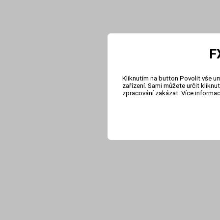
F
Kliknutím na button Povolit vše u
zařízení. Sami můžete určit klikn
zpracování zakázat. Více informa