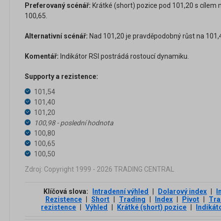
Preferovaný scénář:
Krátké (short) pozice pod 101,20 s cílem 
100,65.
Alternativní scénář:
Nad 101,20 je pravděpodobný růst na 101,4
Komentář:
Indikátor RSI postrádá rostoucí dynamiku.
Supporty a rezistence:
101,54
101,40
101,20
100,98 - poslední hodnota
100,80
100,65
100,50
Zdroj: Copyright 1999 - 2026 TRADING CENTRAL
Klíčová slova:
Intradenní výhled
|
Dolarový index
|
I
Rezistence
|
Short
|
Trading
|
Index
|
Pivot
|
Tra
rezistence
|
Výhled
|
Krátké (short) pozice
|
Indikát