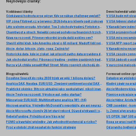
Nejnovější články:
Vzdělávací články
Denní kalendář udál
Očekávaná hodnota prop výzvy: Kdy se nákup challenge vyplatí?
V USA bude mít slo
VIP zóna FXstreet.cz v červenci 2026 byla pro klienty opět zisková
V USA týdenní statist
Léto v plném proudu, trhy také: Top 3 obchody traderů Fintokei na indexech a zlatě
V Kanadě Ivey index
Chamtivost a strach: Největší cenové pohyby na finančních trzích (červenec 2026)
V USA průměrný hod
Káva na rozcestí. Přinese rekordní úroda další pokles cen?
V USA míra nezaměs
Stvořil elitní klub, kde Ameriku obral o 65 miliard. Madoff řídil největší Ponzi dějin
V USA NFP report z
Akcie, dolar, bitcoin, zlato, ropa: Začíná to!
V Kanadě míra neza
Historická data, kde je získat, jak připojit svého data providera do MultiCharts a proč je budeme potřebovat? (4. díl)
V USA zásoby zemní
Jak obchodují profíci: Fibonacci trading - systém úspěšných traderů
V USA žádosti o po
Burza v LA chtěla sesadit Wall Street. Místo ropných obchodů dnes místem duní basy
V eurozóně maloobc
Blogy uživatelů
Forexové online zp
Dosáhne SpaceX do roku 2030 tržeb ve výši 1 bilionu dolarů?
Analýza DAX, Nasdaq, EUR/USD: Zlepšený sentiment poslal DAX na nová maxima
Kladný závěr na pra
Praktické okénko: Bitcoin aktuálně jako spekulativní, nikoli investiční aktivum
Akcie Tesly na rozcestí: Výrobce aut, nebo startup?
Měnový pár EUR/AUD: Multitimeframe analýza (W1–H4)
Akciová analýza: Výsledky McDonald’s nepotěšily, ale ani neurazily. Jakou vizi společnost prezentovala?
ČNB zasedání - ko
Akcie Microsoftu zlomily 26 let starý rekord. Důvod překvapil i samotné investory
📉 Zemní plyn prudc
RebelsFunding: Príležitosť pre Vás je tu!
FOMO a kvartální výsledky: Jak vyhodnotit potenciál a riziko?
Ropa se vrací nad 8
Proč v období ztrát nesahat do funkční strategie