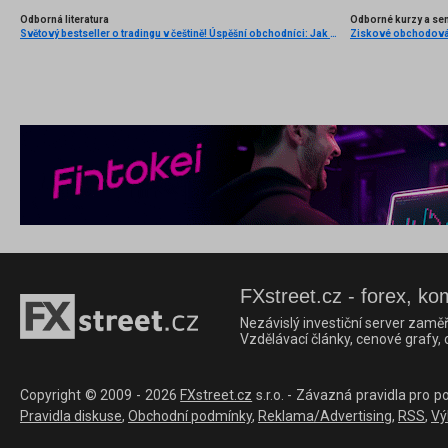
Odborná literatura
Odborné kurzy a se
Světový bestseller o tradingu v češtině! Úspěšní obchodníci: Jak běžní lidé porážejí Wall Street v jeho vlastní hře
FXstreet.cz - forex, ko
Nezávislý investiční server zaměř
Vzdělávací články, cenové grafy,
Copyright © 2009 - 2026
FXstreet.cz
s.r.o. - Závazná pravidla pro p
Pravidla diskuse
,
Obchodní podmínky
,
Reklama/Advertising
,
RSS
,
Vý