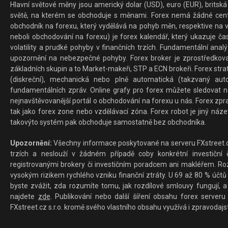
Hlavní světové měny jsou americký dolar (USD), euro (EUR), britská 
světě, na kterém se obchoduje s měnami. Forex nemá žádné centrál
obchodník na forexu, který vydělává na pohyb měn, respektive na v
neboli obchodování na forexu) je forex kalendář, který ukazuje č
volatility a prudké pohyby v finančních trzích. Fundamentální ana
upozornění na nebezpečné pohyby. Forex broker je zprostředkov
základních skupin a to Market-makeři, STP a ECN brokeři. Forex stra
(diskreční), mechanická nebo plně automatická (takzvaný aut
fundamentálních zpráv. Online grafy pro forex můžete sledovat na 
nejnavštěvovanější portál o obchodování na forexu u nás. Forex zprav
tak jako forex zone nebo vzdělávací zóna. Forex robot je jiný náz
takovýto systém pak obchoduje samostatně bez obchodníka.
Upozornění:
Všechny informace poskytované na serveru FXstreet.cz
trzích a neslouží v žádném případě coby konkrétní investiční č
registrovanými brokery či investičním poradcem ani makléřem. Rozd
vysokým rizikem rychlého vzniku finanční ztráty. U 69 až 80 % účtů 
byste zvážit, zda rozumíte tomu, jak rozdílové smlouvy fungují, a
najdete
zde
. Publikování nebo další šíření obsahu forex serveru
FXstreet.cz s.r.o. kromě svého vlastního obsahu využívá i zpravodajs