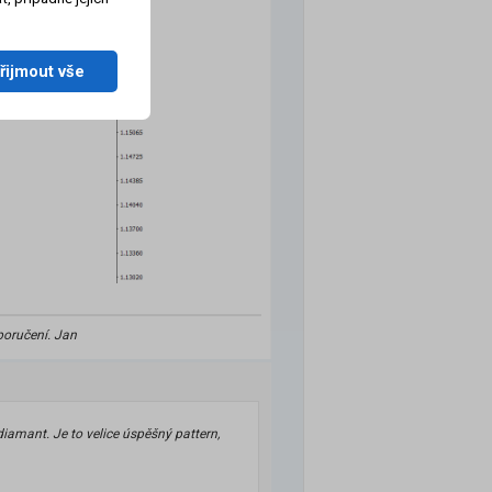
řijmout vše
poručení. Jan
diamant. Je to velice úspěšný pattern,