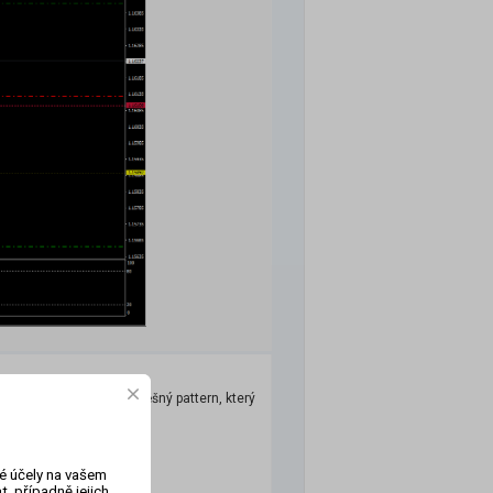
iamant. Je to velice úspěšný pattern, který
vé účely na vašem
, případně jejich