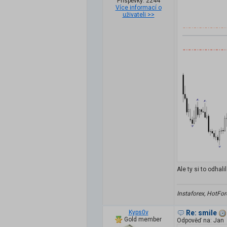
Příspěvky: 2244
Více informací o
uživateli >>
Ale ty si to odhali
Instaforex, HotFor
Kyps0v
Re: smile
Gold member
Odpověď na: Jan