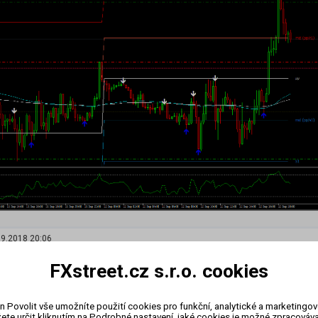
09.2018 20:06
d roku 2018 se do historie zapíše jako trend, který byl započat patternem dvojitý d
FXstreet.cz s.r.o. cookies
nátů obchodují jako ještě tajnější pattern ryba
n Povolit vše umožníte použití cookies pro funkční, analytické a marketingo
ete určit kliknutím na Podrobné nastavení, jaké cookies je možné zpracovávat