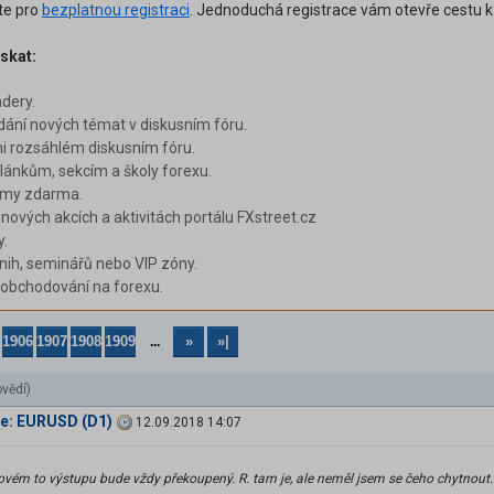
ěte pro
bezplatnou registraci
. Jednoduchá registrace vám otevře cestu 
skat:
adery.
dání nových témat v diskusním fóru.
i rozsáhlém diskusním fóru.
ánkům, sekcím a školy forexu.
émy zdarma.
 nových akcích a aktivitách portálu FXstreet.cz
y.
nih, seminářů nebo VIP zóny.
i obchodování na forexu.
1906
1907
1908
1909
»
»|
...
vědí)
 Re: EURUSD (D1)
12.09.2018 14:07
kovém to výstupu bude vždy překoupený. R. tam je, ale neměl jsem se čeho chytnout.