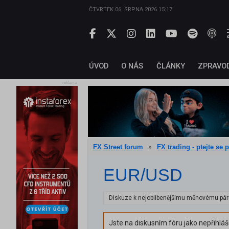
ČTVRTEK 06. SRPNA 2026 15:17
ÚVOD
O NÁS
ČLÁNKY
ZPRAVO
reklama
»
FX Street forum
FX trading - ptejte se 
EUR/USD
Diskuze k nejoblíbenějšímu měnovému pá
Jste na diskusním fóru jako nepřihlá