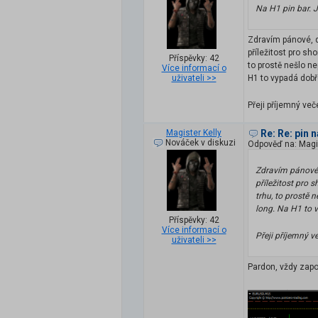
Na H1 pin bar. J
Zdravím pánové, dn
příležitost pro sh
Příspěvky: 42
to prostě nešlo ne
Více informací o
H1 to vypadá dobře
uživateli >>
Přeji příjemný več
Magister Kelly
Re: Re: pin 
Nováček v diskuzi
Odpověď na: Magis
Zdravím pánové, 
příležitost pro 
trhu, to prostě 
long. Na H1 to v
Příspěvky: 42
Více informací o
Přeji příjemný v
uživateli >>
Pardon, vždy zapo