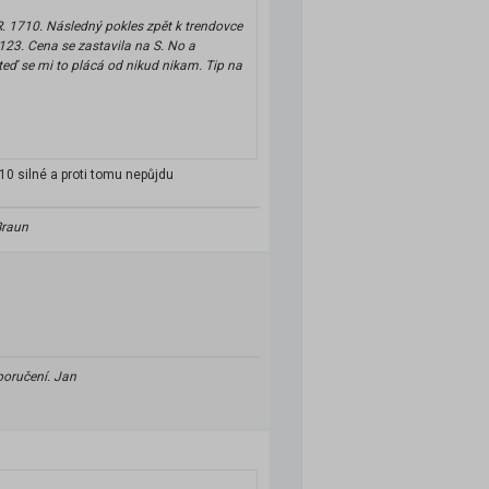
 R. 1710. Následný pokles zpět k trendovce
 123. Cena se zastavila na S. No a
 teď se mi to plácá od nikud nikam. Tip na
10 silné a proti tomu nepůjdu
Braun
poručení. Jan