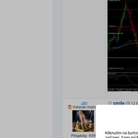
Jan
smile
12.
Veteran member
Podzimní bull tren
tajní tradeři ilumi
Kliknutím na butto
Příspěvky: 9395
zařízení. Sami můž