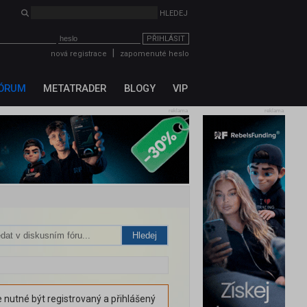
PŘIHLÁSIT
|
nová registrace
zapomenuté heslo
ÓRUM
METATRADER
BLOGY
VIP
reklama
reklama
Hledej
 nutné být registrovaný a přihlášený