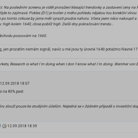
ci: Na posledním screenu je vidět proražení klesající trendovky a zastavení ceny na
řijde to zajímavé. Pokles (D1) je tvořen z mého pohledu nějakou tou korekční vlnou
 že po tomto cirkuse by jsme měli vyrazit prudce nahoru. Včera jsem něco nakoupil a
: high kolem 1640, close poblíž high. Další dny pokračování trendu...
obchodu posouvám na 1660.
, jen prozatím nemám signál, navíc u mě jsou ty úrovně 1640 potažmo hlavně 17
arkets, Research is what I´m doing when I don´t know what I´m doing. Wernher von 
12.09.2018 18:07
to na 80% past.
óru slouží pouze ke studijním účelům. Nejedná se v žádném případě o investiční do
1
12.09.2018 18:39