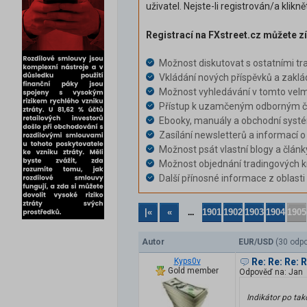
uživatel. Nejste-li registrován/a klikn
Registrací na FXstreet.cz můžete zí
Možnost diskutovat s ostatními tr
Vkládání nových příspěvků a zaklá
Možnost vyhledávání v tomto velm
Přístup k uzamčeným odborným čl
Ebooky, manuály a obchodní syst
Zasílání newsletterů a informací o
Možnost psát vlastní blogy a článk
Možnost objednání tradingových k
Další přínosné informace z oblast
|«
«
1901
1902
1903
1904
1905
...
Autor
EUR/USD
(30 odpo
Kyps0v
Re: Re: Re:
Gold member
Odpověď na: Jan
Indikátor po ta