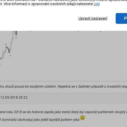
t. Více informací o zpracování osobních údajů naleznete
zde
P
Upravit nastavení
óru slouží pouze ke studijním účelům. Nejedná se v žádném případě o investiční do
12.09.2018 20:22
end roku 2018 se do historie zapíše jako trend, který byl započat patternem dvojitý 
ři iluminátů obchodují jako ještě tajnější pattern ryba