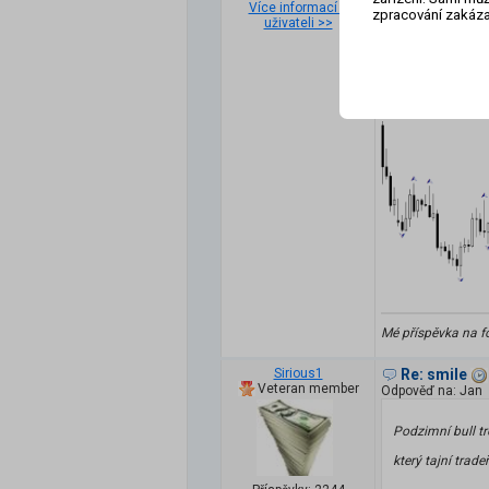
Více informací o
zpracování zakáza
uživateli >>
Mé příspěvka na f
Sirious1
Re: smile
Veteran member
Odpověď na: Jan
Podzimní bull tr
který tajní trade