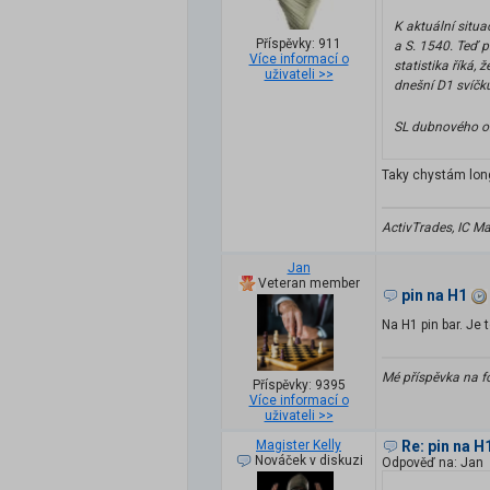
K aktuální situa
Příspěvky: 911
a S. 1540. Teď p
Více informací o
statistika říká,
uživateli >>
dnešní D1 svíčku
SL dubnového 
Taky chystám long
ActivTrades, IC M
Jan
Veteran member
pin na H1
Na H1 pin bar. Je 
Mé příspěvka na f
Příspěvky: 9395
Více informací o
uživateli >>
Magister Kelly
Re: pin na H
Nováček v diskuzi
Odpověď na: Jan