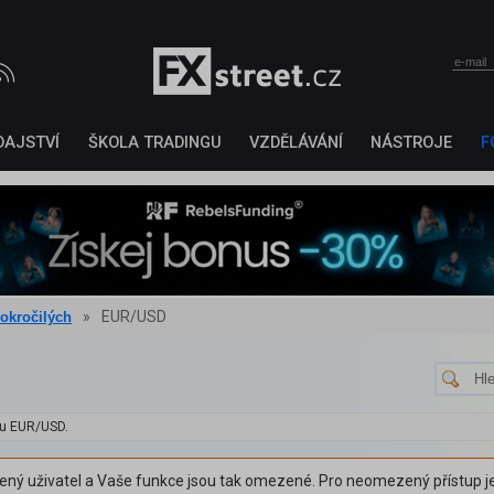
DAJSTVÍ
ŠKOLA TRADINGU
VZDĚLÁVÁNÍ
NÁSTROJE
F
»
EUR/USD
pokročilých
ru EUR/USD.
šený uživatel a Vaše funkce jsou tak omezené. Pro neomezený přístup je