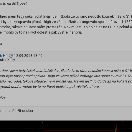
e to na 80% past.
es jsem tedy čekal volatilnější den, škoda že to ráno nedošlo kousek níže, u S1 b
ort byla taky opravdu pěkná...high ze včera pěkně zafungovalo spolu s úrovní 1.165
prodat, takové situace mám prostě rád. Nevím jestli to dojde až na PP, ale pokud an
, mohlo by to na Pivot dolést a pak výstřel nahoru.
er
na H1
12.09.2018 18:40
ter Kelly
dnes jsem tedy čekal volatilnější den, škoda že to ráno nedošlo kousek níže, u S1 b
short byla taky opravdu pěkná...high ze včera pěkně zafungovalo spolu s úrovní 1.16
nešlo neprodat, takové situace mám prostě rád. Nevím jestli to dojde až na PP, ale p
ypadá dobře, mohlo by to na Pivot dolést a pak výstřel nahoru.
ečer
menu přiložit soubor..