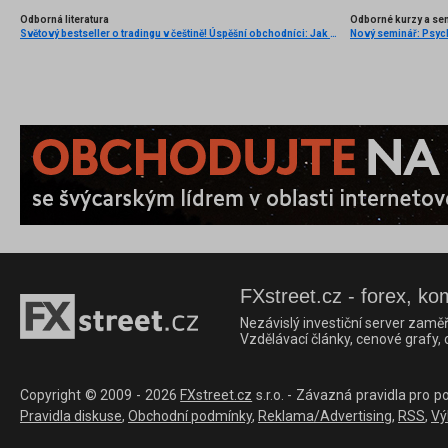
Odborná literatura
Odborné kurzy a se
Světový bestseller o tradingu v češtině! Úspěšní obchodníci: Jak běžní lidé porážejí Wall Street v jeho vlastní hře
FXstreet.cz - forex, ko
Nezávislý investiční server zaměř
Vzdělávací články, cenové grafy,
Copyright © 2009 - 2026
FXstreet.cz
s.r.o. - Závazná pravidla pro p
Pravidla diskuse
,
Obchodní podmínky
,
Reklama/Advertising
,
RSS
,
Vý