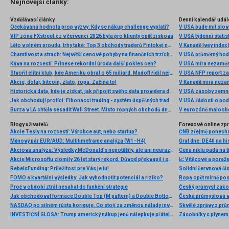
Nejnovější články:
Vzdělávací články
Denní kalendář udál
Očekávaná hodnota prop výzvy: Kdy se nákup challenge vyplatí?
V USA bude mít slo
VIP zóna FXstreet.cz v červenci 2026 byla pro klienty opět zisková
V USA týdenní statist
Léto v plném proudu, trhy také: Top 3 obchody traderů Fintokei na indexech a zlatě
V Kanadě Ivey index
Chamtivost a strach: Největší cenové pohyby na finančních trzích (červenec 2026)
V USA průměrný hod
Káva na rozcestí. Přinese rekordní úroda další pokles cen?
V USA míra nezaměs
Stvořil elitní klub, kde Ameriku obral o 65 miliard. Madoff řídil největší Ponzi dějin
V USA NFP report z
Akcie, dolar, bitcoin, zlato, ropa: Začíná to!
V Kanadě míra neza
Historická data, kde je získat, jak připojit svého data providera do MultiCharts a proč je budeme potřebovat? (4. díl)
V USA zásoby zemní
Jak obchodují profíci: Fibonacci trading - systém úspěšných traderů
V USA žádosti o po
Burza v LA chtěla sesadit Wall Street. Místo ropných obchodů dnes místem duní basy
V eurozóně maloobc
Blogy uživatelů
Forexové online zp
Akcie Tesly na rozcestí: Výrobce aut, nebo startup?
Měnový pár EUR/AUD: Multitimeframe analýza (W1–H4)
Akciová analýza: Výsledky McDonald’s nepotěšily, ale ani neurazily. Jakou vizi společnost prezentovala?
Cena niklu padá na 
Akcie Microsoftu zlomily 26 let starý rekord. Důvod překvapil i samotné investory
📈 Vítězové a poraže
RebelsFunding: Príležitosť pre Vás je tu!
Solidní červnová čí
FOMO a kvartální výsledky: Jak vyhodnotit potenciál a riziko?
Ropa opět mírně posi
Proč v období ztrát nesahat do funkční strategie
Český průmysl zakonč
Jak obchodovat formace Double Top (M pattern) a Double Bottom (W pattern)
NASDAQ po silném růstu koriguje. Co stojí za změnou nálady investorů?
Skvělé zprávy z prů
INVESTIČNÍ GLOSA: Trump americký nákup jenů nálepkuje přátelstvím. Pravda je jinde