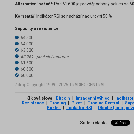
Alternativní scénář:
Pod 61 600 je pravděpodobný pokles na 60 
Komentář:
Indikátor RSI se nachází nad úrovní 50 %.
Supporty a rezistence:
64 500
64 000
63 520
62 261 - poslední hodnota
61 600
60 800
60 000
Zdroj: Copyright 1999 - 2026 TRADING CENTRAL
Klíčová slova:
Bitcoin
|
Intradenní výhled
|
Indikátor
Rezistence
|
Trading
|
Pivot
|
Trading Central
|
Supp
Pokles
|
Indikátor RSI
|
Dlouhé (long) poz
Sdílení článku: