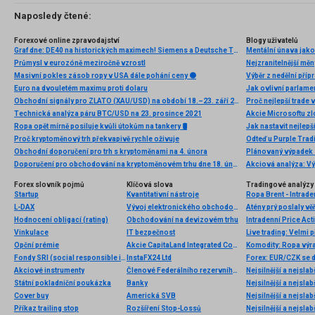
Naposledy čtené:
Forexové online zpravodajství
Blogy uživatelů
Graf dne: DE40 na historických maximech! Siemens a Deutsche Telekom překvapují výsledky!
Mentální únava jako
Průmysl v eurozóně meziročně vzrostl
Nejzranitelnější měn
Masivní pokles zásob ropy v USA dále pohání ceny ⚫
Výběr z nedělní př
Euro na dvouletém maximu proti dolaru
Obchodní signály pro ZLATO (XAU/USD) na období 18.–23. září 2025: prodej pod 3 671 USD (7/8 Murray – 21 SMA)
Proč nejlepší trade
Technická analýza páru BTC/USD na 23. prosince 2021
Ropa opět mírně posiluje kvůli útokům na tankery 🛢️
Proč kryptoměnový trh překvapivě rychle oživuje
Obchodní doporučení pro trh s kryptoměnami na 4. února
Plánovaný výpadek 
Doporučení pro obchodování na kryptoměnovém trhu dne 18. února
Forex slovník pojmů
Klíčová slova
Tradingové analýzy 
Startup
Kvantitativní nástroje
Ropa Brent - Intrade
L-DAX
Vývoj elektronického obchodování
Atény prý poslaly v
Hodnocení obligací (rating)
Obchodování na devizovém trhu
Intradenní Price Ac
Vinkulace
IT bezpečnost
Live trading: Velmi
Opční prémie
Akcie CapitaLand Integrated Commercial Trust
Fondy SRI (social responsible investments)
InstaFX24 Ltd
Forex: EUR/CZK se 
Akciové instrumenty
Členové Federálního rezervního systému
Nejsilnější a nejsla
Státní pokladniční poukázka
Banky
Nejsilnější a nejsla
Cover buy
Americká SVB
Nejsilnější a nejsla
Příkaz trailing stop
Rozšíření Stop-Lossů
Nejsilnější a nejsla