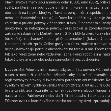
Hlavní světové měny jsou americký dolar (USD), euro (EUR), britská 
světě, na kterém se obchoduje s měnami. Forex nemá žádné centrál
obchodník na forexu, který vydělává na pohyb měn, respektive na v
neboli obchodování na forexu) je forex kalendář, který ukazuje č
volatility a prudké pohyby v finančních trzích. Fundamentální ana
upozornění na nebezpečné pohyby. Forex broker je zprostředkov
základních skupin a to Market-makeři, STP a ECN brokeři. Forex stra
(diskreční), mechanická nebo plně automatická (takzvaný aut
fundamentálních zpráv. Online grafy pro forex můžete sledovat na 
nejnavštěvovanější portál o obchodování na forexu u nás. Forex zprav
tak jako forex zone nebo vzdělávací zóna. Forex robot je jiný náz
takovýto systém pak obchoduje samostatně bez obchodníka.
Upozornění:
Všechny informace poskytované na serveru FXstreet.cz
trzích a neslouží v žádném případě coby konkrétní investiční č
registrovanými brokery či investičním poradcem ani makléřem. Rozd
vysokým rizikem rychlého vzniku finanční ztráty. U 69 až 80 % účtů 
byste zvážit, zda rozumíte tomu, jak rozdílové smlouvy fungují, a
najdete
zde
. Publikování nebo další šíření obsahu forex serveru
FXstreet.cz s.r.o. kromě svého vlastního obsahu využívá i zpravodajs