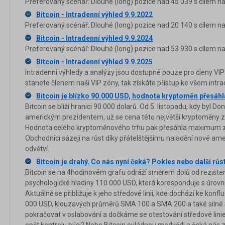
Preferovaný scénář: Dlouhé (long) pozice nad 45 039 s cílem na
Bitcoin - Intradenní výhled 9.9.2022
Preferovaný scénář: Dlouhé (long) pozice nad 20 140 s cílem na
Bitcoin - Intradenní výhled 9.9.2024
Preferovaný scénář: Dlouhé (long) pozice nad 53 930 s cílem na
Bitcoin - Intradenní výhled 9.9.2025
Intradenní výhledy a analýzy jsou dostupné pouze pro členy VIP
stanete členem naší VIP zóny, tak získáte přístup ke všem in
Bitcoin je blízko 90.000 USD, hodnota kryptoměn přesá
Bitcoin se blíží hranici 90.000 dolarů. Od 5. listopadu, kdy byl
americkým prezidentem, už se cena této největší kryptoměny zv
Hodnota celého kryptoměnového trhu pak přesáhla maximum z
Obchodníci sázejí na růst díky přátelštějšímu naladění nové am
odvětví.
Bitcoin je drahý. Co nás nyní čeká? Pokles nebo další růs
Bitcoin se na 4hodinovém grafu odráží směrem dolů od rezist
psychologické hladiny 110 000 USD, která koresponduje s úrovní
Aktuálně se přibližuje k jeho středové linii, kde dochází ke konf
000 USD, klouzavých průměrů SMA 100 a SMA 200 a také silné 
pokračovat v oslabování a dočkáme se otestování středové linie
opět kontrolu býci? Nebo Bitcoin ovládnou medvědi a čeká nás