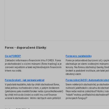
Forex - doporučené články:
Co je FOREX?
Forex pro začátečníky
Základní informace o finančním trhu FOREX. Forex
Forex je celosvětová burzovní síť, v jej
je obchodování s cizími měnami (forex trading) a je
obchoduje se všemi světovými měnami,
zároveň největším a také nejlikvidnějším finančním
koruny. Na forexu obchodují banky, fondy
trhem na světě.
brokeři a podobné instituce, ale také jedn
otevřený všem.
Forex brokeři - jak správně vybrat
V podstatě každého, kdo by chtěl obchodovat forex,
Snem některých obchodníků je obchodo
čeká jednou rozhodování o tom, s jakým brokerem
nutnosti jakéhokoliv zásahu do obchod
(přeloženo jako makléř/broker nebo zprostředkovatel)
fikce nebo reálná záležitost? Kolik z nás
by chtěl mít co do činění a svěřil mu své finance
"roboti" mohou profitabilně obchodovat
určené k obchodování. Velmi rád bych vám přiblížil
principech fungují?
problematiku výběru brokera, rozdíl mezi
jednotlivými typy brokerů a v neposlední řadě uvedu
několik příkladů nejznámějších z nich.