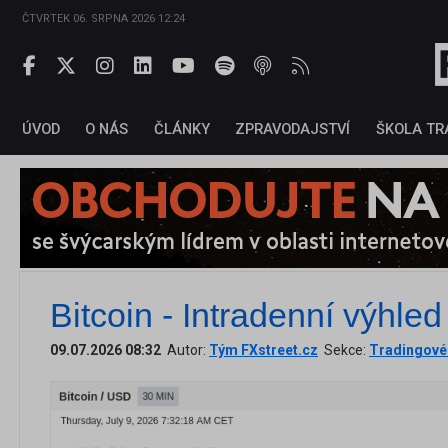
ČTVRTEK 06. SRPNA 2026 12:24
ÚVOD
O NÁS
ČLÁNKY
ZPRAVODAJSTVÍ
ŠKOLA TR
Bitcoin - Intradenní výhle
09.07.2026 08:32
Autor:
Tým FXstreet.cz
Sekce:
Tradingové 