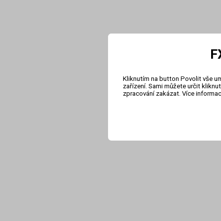
F
Kliknutím na button Povolit vše u
zařízení. Sami můžete určit klikn
zpracování zakázat. Více informa