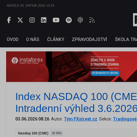
NEDĚLE 09. SRPNA 2026 10:54
ÚVOD
O NÁS
ČLÁNKY
ZPRAVODAJSTVÍ
ŠKOLA TR
Index NASDAQ 100 (CME)
Intradenní výhled 3.6.202
03.06.2026 08:26
Autor:
Tým FXstreet.cz
Sekce:
Tradingové 