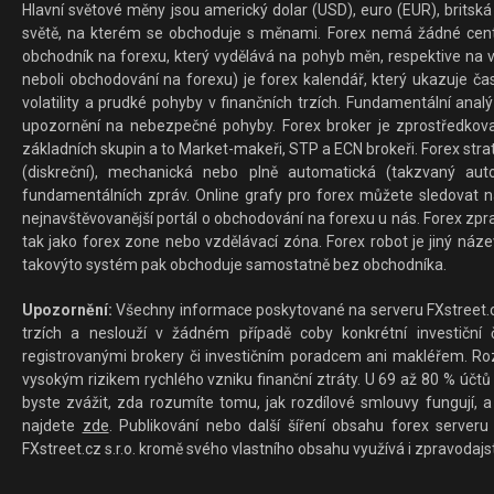
Hlavní světové měny jsou americký dolar (USD), euro (EUR), britská 
světě, na kterém se obchoduje s měnami. Forex nemá žádné centrál
obchodník na forexu, který vydělává na pohyb měn, respektive na v
neboli obchodování na forexu) je forex kalendář, který ukazuje č
volatility a prudké pohyby v finančních trzích. Fundamentální ana
upozornění na nebezpečné pohyby. Forex broker je zprostředkov
základních skupin a to Market-makeři, STP a ECN brokeři. Forex stra
(diskreční), mechanická nebo plně automatická (takzvaný aut
fundamentálních zpráv. Online grafy pro forex můžete sledovat na 
nejnavštěvovanější portál o obchodování na forexu u nás. Forex zprav
tak jako forex zone nebo vzdělávací zóna. Forex robot je jiný náz
takovýto systém pak obchoduje samostatně bez obchodníka.
Upozornění:
Všechny informace poskytované na serveru FXstreet.cz
trzích a neslouží v žádném případě coby konkrétní investiční č
registrovanými brokery či investičním poradcem ani makléřem. Rozd
vysokým rizikem rychlého vzniku finanční ztráty. U 69 až 80 % účtů 
byste zvážit, zda rozumíte tomu, jak rozdílové smlouvy fungují, a
najdete
zde
. Publikování nebo další šíření obsahu forex serveru
FXstreet.cz s.r.o. kromě svého vlastního obsahu využívá i zpravodajs