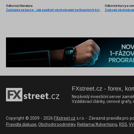
Odborná literatura
Odborné kurzy a se
Začínáme na burze - Jak uspět při obchodování na finančních trzích (1. vydání)
FXstreet.cz - forex, ko
Nezávislý investiční server zaměř
Vzdělávací články, cenové grafy,
Copyright © 2009 - 2026
FXstreet.cz
s.r.o. - Závazná pravidla pro p
Pravidla diskuse
,
Obchodní podmínky
,
Reklama/Advertising
,
RSS
,
Vý