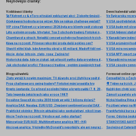
Nejnovější články:
Vzdělávací články
Denní kalendář udál
🚀 FXstreet.cz & eToro přinášejí exkluzivní akci: Získejte 6měsíční členství ve VIP zóně ZDARMA
Ve Švýcarsku rezer
Očekávaná hodnota prop výzvy: Kdy se nákup challenge vyplatí?
V USA spotřebitelsk
VIP zóna FXstreet.cz v červenci 2026 byla pro klienty opět zisková
V USA bude mít slo
Léto v plném proudu, trhy také: Top 3 obchody traderů Fintokei na indexech a zlatě
V USA týdenní statist
Chamtivost a strach: Největší cenové pohyby na finančních trzích (červenec 2026)
V Kanadě Ivey index
Káva na rozcestí. Přinese rekordní úroda další pokles cen?
V USA průměrný hod
Stvořil elitní klub, kde Ameriku obral o 65 miliard. Madoff řídil největší Ponzi dějin
V USA míra nezaměs
Akcie, dolar, bitcoin, zlato, ropa: Začíná to!
V USA NFP report z
Historická data, kde je získat, jak připojit svého data providera do MultiCharts a proč je budeme potřebovat? (4. díl)
V Kanadě míra neza
Jak obchodují profíci: Fibonacci trading - systém úspěšných traderů
V USA zásoby zemní
Blogy uživatelů
Forexové online zp
Zlato vyráží k novým maximům: Tři důvody, proč žlutý kov opět dominuje
Prop challenge pro swing tradery? Fintokei mění pravidla hry
Krypto šeptanda: Co přinesl poslední týden v kryptosvětě (7. 8. 2026)
Tato legenda čeká krach jako v roce 1987!
Dosáhne SpaceX do roku 2030 tržeb ve výši 1 bilionu dolarů?
Nízká hladina Rýna 
Analýza DAX, Nasdaq, EUR/USD: Zlepšený sentiment poslal DAX na nová maxima
Pozitivní vývoj na Wa
Praktické okénko: Bitcoin aktuálně jako spekulativní, nikoli investiční aktivum
Frankfurtská burza 
Akcie Tesly na rozcestí: Výrobce aut, nebo startup?
Měnový pár EUR/AUD: Multitimeframe analýza (W1–H4)
Akciová analýza: Výsledky McDonald’s nepotěšily, ale ani neurazily. Jakou vizi společnost prezentovala?