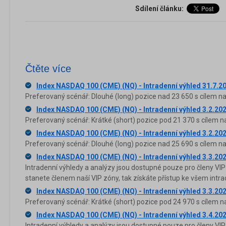
Sdílení článku:
Čtěte více
Index NASDAQ 100 (CME) (NQ) - Intradenní výhled 31.7.2
Preferovaný scénář: Dlouhé (long) pozice nad 23 650 s cílem na
Index NASDAQ 100 (CME) (NQ) - Intradenní výhled 3.2.20
Preferovaný scénář: Krátké (short) pozice pod 21 370 s cílem n
Index NASDAQ 100 (CME) (NQ) - Intradenní výhled 3.2.20
Preferovaný scénář: Dlouhé (long) pozice nad 25 690 s cílem na
Index NASDAQ 100 (CME) (NQ) - Intradenní výhled 3.3.20
Intradenní výhledy a analýzy jsou dostupné pouze pro členy VIP
stanete členem naší VIP zóny, tak získáte přístup ke všem in
Index NASDAQ 100 (CME) (NQ) - Intradenní výhled 3.3.20
Preferovaný scénář: Krátké (short) pozice pod 24 970 s cílem n
Index NASDAQ 100 (CME) (NQ) - Intradenní výhled 3.4.20
Intradenní výhledy a analýzy jsou dostupné pouze pro členy VIP