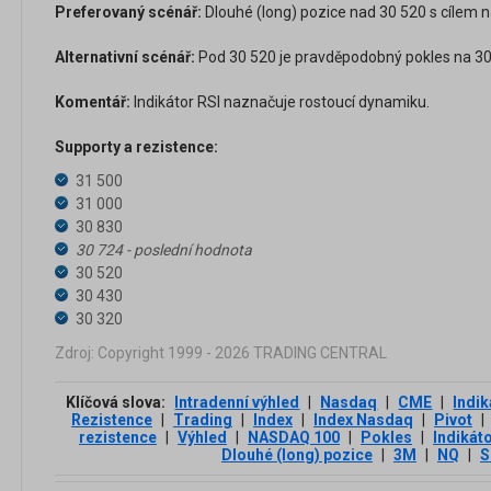
Preferovaný scénář:
Dlouhé (long) pozice nad 30 520 s cílem n
Alternativní scénář:
Pod 30 520 je pravděpodobný pokles na 30 
Komentář:
Indikátor RSI naznačuje rostoucí dynamiku.
Supporty a rezistence:
31 500
31 000
30 830
30 724 - poslední hodnota
30 520
30 430
30 320
Zdroj: Copyright 1999 - 2026 TRADING CENTRAL
Klíčová slova:
Intradenní výhled
|
Nasdaq
|
CME
|
Indik
Rezistence
|
Trading
|
Index
|
Index Nasdaq
|
Pivot
|
rezistence
|
Výhled
|
NASDAQ 100
|
Pokles
|
Indikáto
Dlouhé (long) pozice
|
3М
|
NQ
|
S