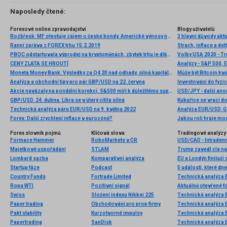
Naposledy čtené:
Forexové online zpravodajství
Blogy uživatelů
Rozbřesk: MF otestuje zájem o české bondy. Americké výnosy nejvýš za 4 roky a břidlicáři na vzestupu
3 hlavní důvody akt
Ranní zpráva z FOREX trhu 15.2.2019
Strach, inflace a del
PBOC odstartovala výprodej na kryptoměnách, zbytek trhu je díky Severní Koreji stále lehce nervózní
CENY ZLATA SE HROUTÍ
Analýzy - S&P 500, 
Moneta Money Bank: Výsledky za Q4 20 nad odhady, silná kapitálová přiměřenost
Analýza a obchodní tipy pro pár GBP/USD na 22. června
Investování do fyzi
Akcie navázaly na pondělní korekci, S&500 míří k důležitému supportu
USD/JPY - další ano
GBP/USD. 24. dubna. Libra se v úterý cítila silná
Kukuřice se vrací d
Technická analýza páru EUR/USD na 9. května 2022
Forex: Další zrychlení inflace v eurozóně?
Jakou roli hraje mo
Forex slovník pojmů
Klíčová slova
Tradingové analýzy 
Formace Hammer
RoboMarkets v ČR
USD/CAD - Intradenn
Majetkové uspořádání
STLAM
Trump zavedl cla na
Lombard sazba
Komparatívní analýza
EU a Londýn finišuj
Startup fáze
Podcast
5 událostí, které dn
Country Funds
Fortrade Limited
Technická analýza
Ropa WTI
Pozitivní signál
Aktuálně otevřené f
Swiss
Složení indexu Nikkei 225
Technická analýza
Paper trading
Obchodování pro prop firmy
Technická analýza
Pakt stability
Kurzotvorné impulsy
Technická analýza
Papertrading
SanDisk
Technická analýza