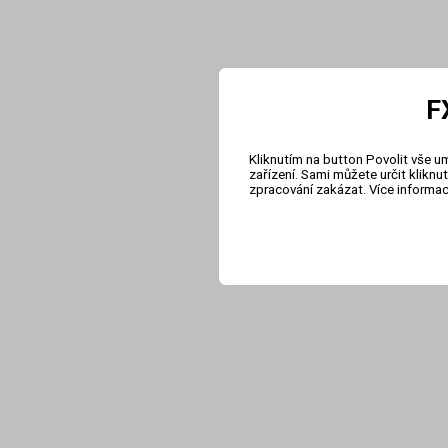
F
Kliknutím na button Povolit vše u
zařízení. Sami můžete určit klikn
zpracování zakázat. Více informa