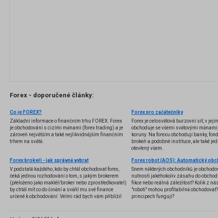
Forex - doporučené články:
Co je FOREX?
Forex pro začátečníky
Základní informace o finančním trhu FOREX. Forex
Forex je celosvětová burzovní síť, v jej
je obchodování s cizími měnami (forex trading) a je
obchoduje se všemi světovými měnami,
zároveň největším a také nejlikvidnějším finančním
koruny. Na forexu obchodují banky, fondy
trhem na světě.
brokeři a podobné instituce, ale také jedn
otevřený všem.
Forex brokeři - jak správně vybrat
V podstatě každého, kdo by chtěl obchodovat forex,
Snem některých obchodníků je obchodo
čeká jednou rozhodování o tom, s jakým brokerem
nutnosti jakéhokoliv zásahu do obchod
(přeloženo jako makléř/broker nebo zprostředkovatel)
fikce nebo reálná záležitost? Kolik z nás
by chtěl mít co do činění a svěřil mu své finance
"roboti" mohou profitabilně obchodovat
určené k obchodování. Velmi rád bych vám přiblížil
principech fungují?
problematiku výběru brokera, rozdíl mezi
jednotlivými typy brokerů a v neposlední řadě uvedu
několik příkladů nejznámějších z nich.