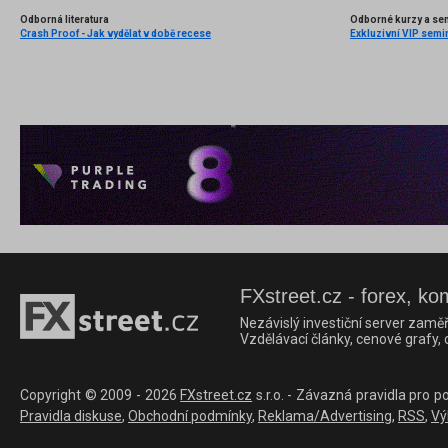
Odborná literatura
Odborné kurzy a se
Crash Proof - Jak vydělat v době recese
Exkluzivní VIP semi
FXstreet.cz - forex, ko
Nezávislý investiční server zaměř
Vzdělávací články, cenové grafy,
Copyright © 2009 - 2026
FXstreet.cz
s.r.o. - Závazná pravidla pro p
Pravidla diskuse
,
Obchodní podmínky
,
Reklama/Advertising
,
RSS
,
Vý