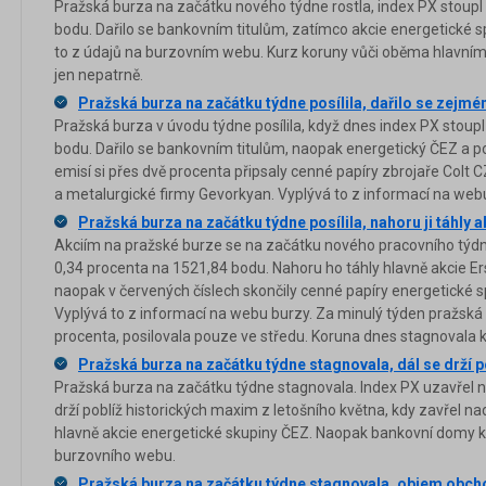
Pražská burza na začátku nového týdne rostla, index PX stoupl
bodu. Dařilo se bankovním titulům, zatímco akcie energetické s
to z údajů na burzovním webu. Kurz koruny vůči oběma hlavn
jen nepatrně.
Pražská burza na začátku týdne posílila, dařilo se zejmé
Pražská burza v úvodu týdne posílila, když dnes index PX stoup
bodu. Dařilo se bankovním titulům, naopak energetický ČEZ a po
emisí si přes dvě procenta připsaly cenné papíry zbrojaře Colt
a metalurgické firmy Gevorkyan. Vyplývá to z informací na web
Pražská burza na začátku týdne posílila, nahoru ji táhly a
Akciím na pražské burze se na začátku nového pracovního týdne
0,34 procenta na 1521,84 bodu. Nahoru ho táhly hlavně akcie Erst
naopak v červených číslech skončily cenné papíry energetické sp
Vyplývá to z informací na webu burzy. Za minulý týden pražská 
procenta, posilovala pouze ve středu. Koruna dnes stagnovala k 
Pražská burza na začátku týdne stagnovala, dál se drží 
Pražská burza na začátku týdne stagnovala. Index PX uzavřel n
drží poblíž historických maxim z letošního května, kdy zavřel 
hlavně akcie energetické skupiny ČEZ. Naopak bankovní domy kle
burzovního webu.
Pražská burza na začátku týdne stagnovala, objem obc