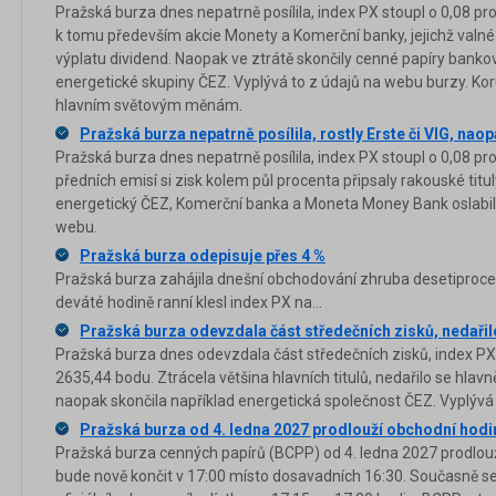
Pražská burza dnes nepatrně posílila, index PX stoupl o 0,08 pr
k tomu především akcie Monety a Komerční banky, jejichž valn
výplatu dividend. Naopak ve ztrátě skončily cenné papíry banko
energetické skupiny ČEZ. Vyplývá to z údajů na webu burzy. Kor
hlavním světovým měnám.
Pražská burza nepatrně posílila, rostly Erste či VIG, naop
Pražská burza dnes nepatrně posílila, index PX stoupl o 0,08 p
předních emisí si zisk kolem půl procenta připsaly rakouské titu
energetický ČEZ, Komerční banka a Moneta Money Bank oslabily
webu.
Pražská burza odepisuje přes 4 %
Pražská burza zahájila dnešní obchodování zhruba desetiproc
deváté hodině ranní klesl index PX na...
Pražská burza odevzdala část středečních zisků, nedařil
Pražská burza dnes odevzdala část středečních zisků, index PX 
2635,44 bodu. Ztrácela většina hlavních titulů, nedařilo se hlavn
naopak skončila například energetická společnost ČEZ. Vyplývá
Pražská burza od 4. ledna 2027 prodlouží obchodní hodi
Pražská burza cenných papírů (BCPP) od 4. ledna 2027 prodlou
bude nově končit v 17:00 místo dosavadních 16:30. Současně s