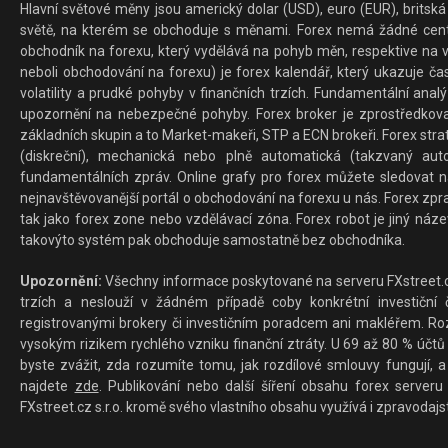
Hlavní světové měny jsou americký dolar (USD), euro (EUR), britská 
světě, na kterém se obchoduje s měnami. Forex nemá žádné centrál
obchodník na forexu, který vydělává na pohyb měn, respektive na v
neboli obchodování na forexu) je forex kalendář, který ukazuje č
volatility a prudké pohyby v finančních trzích. Fundamentální ana
upozornění na nebezpečné pohyby. Forex broker je zprostředkov
základních skupin a to Market-makeři, STP a ECN brokeři. Forex stra
(diskreční), mechanická nebo plně automatická (takzvaný aut
fundamentálních zpráv. Online grafy pro forex můžete sledovat na 
nejnavštěvovanější portál o obchodování na forexu u nás. Forex zprav
tak jako forex zone nebo vzdělávací zóna. Forex robot je jiný náz
takovýto systém pak obchoduje samostatně bez obchodníka.
Upozornění:
Všechny informace poskytované na serveru FXstreet.cz
trzích a neslouží v žádném případě coby konkrétní investiční č
registrovanými brokery či investičním poradcem ani makléřem. Rozd
vysokým rizikem rychlého vzniku finanční ztráty. U 69 až 80 % účtů 
byste zvážit, zda rozumíte tomu, jak rozdílové smlouvy fungují, a
najdete
zde
. Publikování nebo další šíření obsahu forex serveru
FXstreet.cz s.r.o. kromě svého vlastního obsahu využívá i zpravodajs