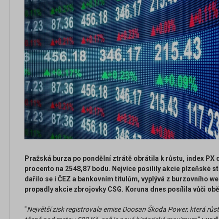
Pražská burza po pondělní ztrátě obrátila k růstu, index PX 
procento na 2548,87 bodu. Nejvíce posílily akcie plzeňské 
dařilo se i ČEZ a bankovním titulům, vyplývá z burzovního 
propadly akcie zbrojovky CSG. Koruna dnes posílila vůči 
"
Největší zisk registrovala emise Doosan Škoda Power, která růs