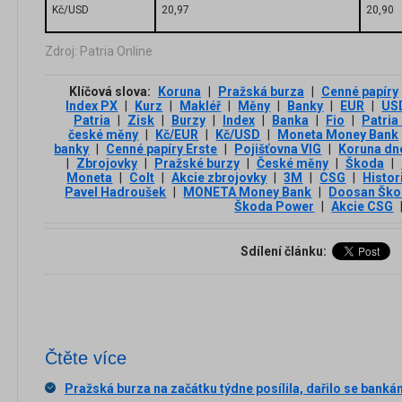
Kč/USD
20,97
20,90
Zdroj: Patria Online
Klíčová slova:
Koruna
|
Pražská burza
|
Cenné papíry
Index PX
|
Kurz
|
Makléř
|
Měny
|
Banky
|
EUR
|
US
Patria
|
Zisk
|
Burzy
|
Index
|
Banka
|
Fio
|
Patria
české měny
|
Kč/EUR
|
Kč/USD
|
Moneta Money Bank
banky
|
Cenné papíry Erste
|
Pojišťovna VIG
|
Koruna dn
|
Zbrojovky
|
Pražské burzy
|
České měny
|
Škoda
|
Moneta
|
Colt
|
Akcie zbrojovky
|
3М
|
CSG
|
Histo
Pavel Hadroušek
|
MONETA Money Bank
|
Doosan Ško
Škoda Power
|
Akcie CSG
Sdílení článku:
Čtěte více
Pražská burza na začátku týdne posílila, dařilo se banká