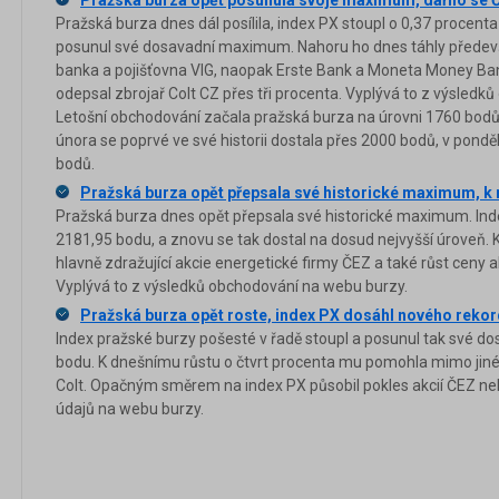
Pražská burza dnes dál posílila, index PX stoupl o 0,37 procent
posunul své dosavadní maximum. Nahoru ho dnes táhly předev
banka a pojišťovna VIG, naopak Erste Bank a Moneta Money Bank
odepsal zbrojař Colt CZ přes tři procenta. Vyplývá to z výsled
Letošní obchodování začala pražská burza na úrovni 1760 bodů. 
února se poprvé ve své historii dostala přes 2000 bodů, v pond
bodů.
Pražská burza opět přepsala své historické maximum, k 
Pražská burza dnes opět přepsala své historické maximum. Ind
2181,95 bodu, a znovu se tak dostal na dosud nejvyšší úroveň
hlavně zdražující akcie energetické firmy ČEZ a také růst ceny
Vyplývá to z výsledků obchodování na webu burzy.
Pražská burza opět roste, index PX dosáhl nového reko
Index pražské burzy pošesté v řadě stoupl a posunul tak své
bodu. K dnešnímu růstu o čtvrt procenta mu pomohla mimo jiné
Colt. Opačným směrem na index PX působil pokles akcií ČEZ ne
údajů na webu burzy.