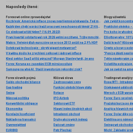
Naposledy čtené:
Forexové online zpravodajství
Blogy uživatelů
Rozbřesk: Americká inflace znovu nepříjemně překvapila, Fed musí dále utahovat šrouby
Jak zvýšit koncentr
Každý den chybí v práci kvůli pracovní neschopnosti téměř 214 tisíc lidí. Přesto stonáme kratší dobu než před covidem
Praktické okénko –
Co sledovat příští týden? (16.09.2022)
Pro koho je vhodný 
První kvartál odstartoval rok 2026 velmi pozitivně. Tržby mmcité vzrostly o 18 %, EBITDA se vrátila do kladných čísel
Makro: Veřejný dluh eurozóny se v roce 2013 snížil na 2,9% HDP
Další krach? Klíčová
Doteková technologie - skrytý gigant metaverse?
Crypto a kovy s pok
V květnu došlo ke zrychlení celkové i jádrové inflace
"Peníze štěstí nepř
Klesl sektor SaaS příliš výrazně? Morgan Stanley tvrdí, že ano
Tyhle návyky vám za
Forex: Koruna po zasedání ECB mírně posiluje
Volatilita pokračuje
Samsung na vlně AI. Stačil investorům rekordní zisk?
Jak se svést na ame
Forex slovník pojmů
Klíčová slova
Tradingové analýzy 
Saldo obchodní bilance
Zastropování ceny
Ropa WTI - Intraden
Gap trading
Funkční období hlavy státu
Očekávané události 
Swing
Rotace
Mersch z ECB varuj
Měnová politika
IPO Airbnb
Konvertibilní obligace
Sektorové ETF
Ekonomika
Hlavní index čínských akcií
Analýza hlavních m
Korelační koeficient
Intradenní obchod
Forex: Dolar díky o
Náklady na transakci
Druhy akciových indexů
Elektřina pro německ
Overweighted
Daňové změny
Swingové obchodov
EURIBID
Petr Plecháč