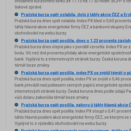
oficiálního kurzovního lístku ze 17:15 na 17:30 hodin. BCPP o 
tiskové zprávě.
Pražská burza opět oslabila, dolů ji táhly akcie ČEZ a Ers
Pražská burza dnes opět oslabila. Index PX klesl o 0,60 procen
táhly hlavně akcie energetické firmy ČEZ a bankovní skupiny Ers
obchodování na webu burzy.
Pražská burza opět posílila, dnes o 1,23 procenta zásluh
Pražská burza dnes stejně jako v pondělí vzrostla. Index PX se 
bodu. Víc než dvě procenta přidaly akcie energetické společnost
bank. Vyplývá to z internetových stránek burzy. Česká koruna dn
téměř beze změny.
Pražská burza opět posílila, index PX se zvýšil téměř o p
Pražská burza dnes opět posílila, index PX se zvýšil o 0,46 proc
bank převážil nad poklesem cenných papírů energetické společn
internetových stránek burzy. Česká koruna dnes podle údajů Patr
vůči dolaru zakončila téměř beze změny.
Pražská burza opět posílila, nahoru ji táhly hlavně akcie
Pražská burza dnes opět posílila. Index PX stoupl o 0,41 proce
táhlo hlavně posílení akcií energetické firmy ČEZ, se kterými s
Vyplývá to z výsledků obchodování na webu burzy.
Pražská burza opět posunula svoje maximum, dařilo se Č