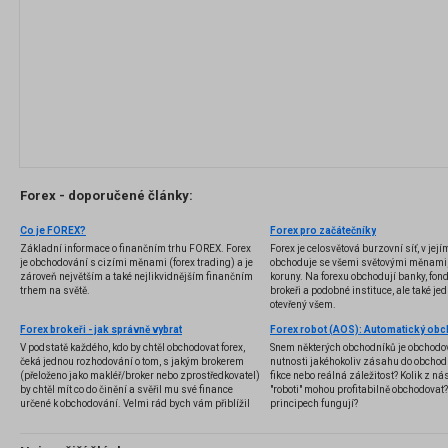
Forex - doporučené články:
Co je FOREX?
Forex pro začátečníky
Základní informace o finančním trhu FOREX. Forex
Forex je celosvětová burzovní síť, v jej
je obchodování s cizími měnami (forex trading) a je
obchoduje se všemi světovými měnami,
zároveň největším a také nejlikvidnějším finančním
koruny. Na forexu obchodují banky, fondy
trhem na světě.
brokeři a podobné instituce, ale také jedn
otevřený všem.
Forex brokeři - jak správně vybrat
V podstatě každého, kdo by chtěl obchodovat forex,
Snem některých obchodníků je obchodo
čeká jednou rozhodování o tom, s jakým brokerem
nutnosti jakéhokoliv zásahu do obchod
(přeloženo jako makléř/broker nebo zprostředkovatel)
fikce nebo reálná záležitost? Kolik z nás
by chtěl mít co do činění a svěřil mu své finance
"roboti" mohou profitabilně obchodovat
určené k obchodování. Velmi rád bych vám přiblížil
principech fungují?
problematiku výběru brokera, rozdíl mezi
jednotlivými typy brokerů a v neposlední řadě uvedu
několik příkladů nejznámějších z nich.