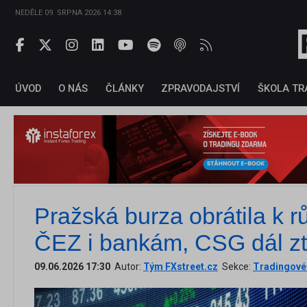
NEDĚLE 09. SRPNA 2026 14:38
ÚVOD
O NÁS
ČLÁNKY
ZPRAVODAJSTVÍ
ŠKOLA TR
Pražská burza obrátila k rů
ČEZ i bankám, CSG dál zt
09.06.2026 17:30
Autor:
Tým FXstreet.cz
Sekce:
Tradingové 