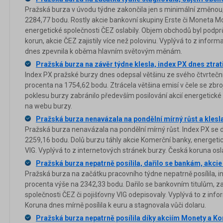
Pražská burza v úvodu týdne zakončila jen s minimální změnou,
2284,77 bodu. Rostly akcie bankovní skupiny Erste či Moneta 
energetické společnosti ČEZ oslabily. Objem obchodů byl podp
korun, akcie ČEZ zajistily více než polovinu. Vyplývá to z info
dnes zpevnila k oběma hlavním světovým měnám.
Pražská burza na závěr týdne klesla, index PX dnes ztrat
Index PX pražské burzy dnes odepsal většinu ze svého čtvrtečníh
procenta na 1754,62 bodu. Ztrácela většina emisí v čele se zbr
poklesu burzy zabránilo především posilování akcií energetické
na webu burzy.
Pražská burza nenavázala na pondělní mírný růst a klesl
Pražská burza nenavázala na pondělní mírný růst. Index PX se d
2259,16 bodu. Dolů burzu táhly akcie Komerční banky, energetic
VIG. Vyplývá to z internetových stránek burzy. Česká koruna oslab
Pražská burza nepatrně posílila, dařilo se bankám, akcie
Pražská burza na začátku pracovního týdne nepatrně posílila, i
procenta výše na 2342,33 bodu. Dařilo se bankovním titulům, z
společnosti ČEZ či pojišťovny VIG odepisovaly. Vyplývá to z in
Koruna dnes mírně posílila k euru a stagnovala vůči dolaru.
Pražská burza nepatrně posílila díky akciím Monety a K