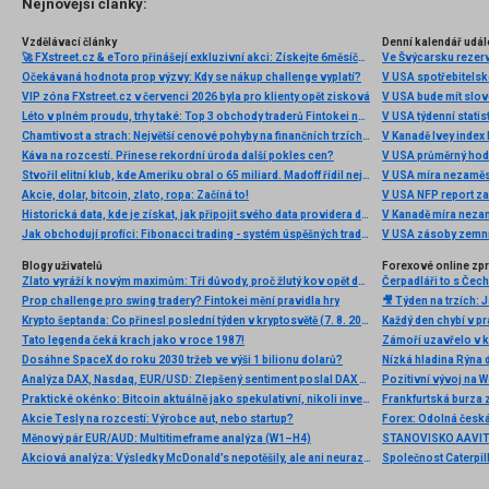
Nejnovější články:
Vzdělávací články
Denní kalendář udál
🚀 FXstreet.cz & eToro přinášejí exkluzivní akci: Získejte 6měsíční členství ve VIP zóně ZDARMA
Ve Švýcarsku rezer
Očekávaná hodnota prop výzvy: Kdy se nákup challenge vyplatí?
V USA spotřebitelsk
VIP zóna FXstreet.cz v červenci 2026 byla pro klienty opět zisková
V USA bude mít slo
Léto v plném proudu, trhy také: Top 3 obchody traderů Fintokei na indexech a zlatě
V USA týdenní statist
Chamtivost a strach: Největší cenové pohyby na finančních trzích (červenec 2026)
V Kanadě Ivey index
Káva na rozcestí. Přinese rekordní úroda další pokles cen?
V USA průměrný hod
Stvořil elitní klub, kde Ameriku obral o 65 miliard. Madoff řídil největší Ponzi dějin
V USA míra nezaměs
Akcie, dolar, bitcoin, zlato, ropa: Začíná to!
V USA NFP report z
Historická data, kde je získat, jak připojit svého data providera do MultiCharts a proč je budeme potřebovat? (4. díl)
V Kanadě míra neza
Jak obchodují profíci: Fibonacci trading - systém úspěšných traderů
V USA zásoby zemní
Blogy uživatelů
Forexové online zp
Zlato vyráží k novým maximům: Tři důvody, proč žlutý kov opět dominuje
Prop challenge pro swing tradery? Fintokei mění pravidla hry
Krypto šeptanda: Co přinesl poslední týden v kryptosvětě (7. 8. 2026)
Tato legenda čeká krach jako v roce 1987!
Dosáhne SpaceX do roku 2030 tržeb ve výši 1 bilionu dolarů?
Nízká hladina Rýna 
Analýza DAX, Nasdaq, EUR/USD: Zlepšený sentiment poslal DAX na nová maxima
Pozitivní vývoj na Wa
Praktické okénko: Bitcoin aktuálně jako spekulativní, nikoli investiční aktivum
Frankfurtská burza 
Akcie Tesly na rozcestí: Výrobce aut, nebo startup?
Měnový pár EUR/AUD: Multitimeframe analýza (W1–H4)
Akciová analýza: Výsledky McDonald’s nepotěšily, ale ani neurazily. Jakou vizi společnost prezentovala?