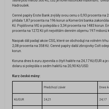
těsně pod metou 500 Kč, což je nové historické maximum,
" uved
Hadroušek.
Cenné papíry Erste Bank zvýšily svou cenu o 0,93 procenta na
přidala 1,87 procenta na 196 korun a Komerční banka zakončila 
Kč. Pojišťovna VIG si polepšila o 3,34 procenta na 1483 korun. E
procenta na 1272 Kč při největším denním objemu 197 milionů 
Naopak dál padají akcie CSG, které se obchodují na volném trhu
2,08 procenta na 358 Kč. Cenné papíry další zbrojovky Colt ode
korun.
Koruna dnes k euru zpevnila o čtyři haléře na 24,17 Kč/EUR a je n
dolaru si polepšila o sedm haléřů na 20,90 Kč/USD.
Kurz české měny:
Předchozí závěr
Dnes k
Kč/EUR
24,21
24,17