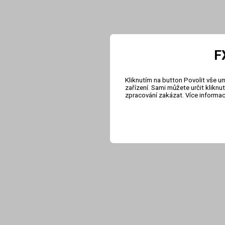
F
Kliknutím na button Povolit vše u
zařízení. Sami můžete určit klikn
zpracování zakázat. Více informa