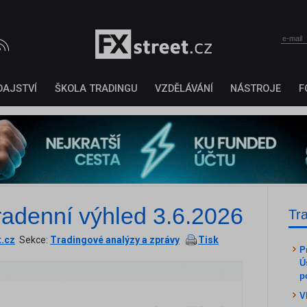
DAJSTVÍ
ŠKOLA TRADINGU
VZDĚLÁVÁNÍ
NÁSTROJE
F
radenní výhled 3.6.2026
Tr
t.cz
Sekce:
Tradingové analýzy a zprávy
Tisk
P
Ú
p
V