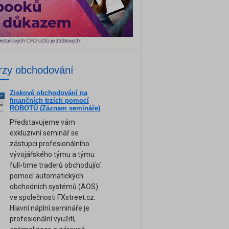
rzy obchodování
Ziskové obchodování na
ne
finančních trzích pomocí
am
ROBOTŮ (Záznam semináře)
Představujeme vám
exkluzivní seminář se
zástupci profesionálního
vývojářského týmu a týmu
full-time traderů obchodující
pomocí automatických
obchodních systémů (AOS)
ve společnosti FXstreet.cz.
Hlavní náplní semináře je
profesionální využití,