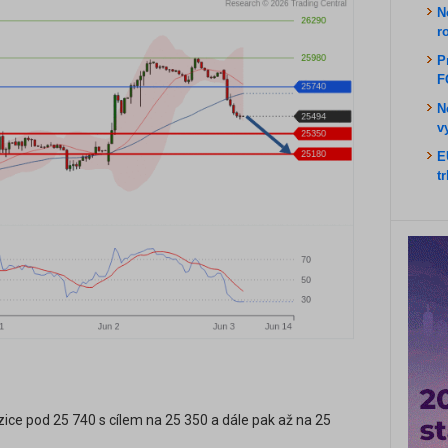
N
r
P
F
N
v
E
t
zice pod 25 740 s cílem na 25 350 a dále pak až na 25