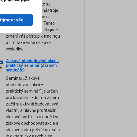
obchodování. Přijďte se
naučit ty nejsilnější nástroje,
tipy a rady, které vám k
řijmout vše
úspěchu pomohou. Tento
unikátní seminář zcela jistě
změní váš přístup k tradingu
a tím také vaše celkové
výsledky.
Ziskové obchodování akcií -
ne
praktický seminář (Záznam
am
semináře)
Seminář „Ziskové
obchodování akcií –
praktický seminář“ je určen
pro každého, kdo má zájem
začít si aktivně budovat své
vlastní, a hlavně profitabilní
akciové portfolio a naučit se
ziskově obchodovat akcie a
akciové indexy. Svět investic
je dynamický a rychle se