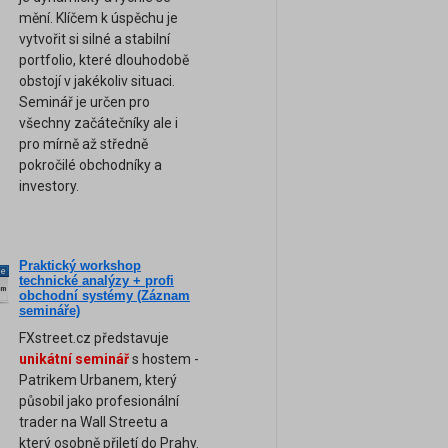
mění. Klíčem k úspěchu je
vytvořit si silné a stabilní
portfolio, které dlouhodobě
obstojí v jakékoliv situaci.
Seminář je určen pro
všechny začátečníky ale i
pro mírně až středně
pokročilé obchodníky a
investory.
Praktický workshop
ne
technické analýzy + profi
am
obchodní systémy (Záznam
semináře)
FXstreet.cz představuje
unikátní seminář
s hostem -
Patrikem Urbanem, který
působil jako profesionální
trader na Wall Streetu a
který osobně přiletí do Prahy.