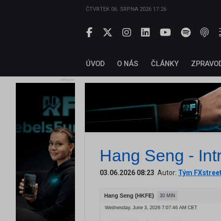
ČTVRTEK 06. SRPNA 2026 17:26
ÚVOD
O NÁS
ČLÁNKY
ZPRAVO
reklama
Hang Seng - Int
03.06.2026 08:23
Autor:
Tým FXstree