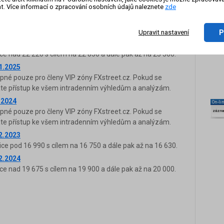
t. Více informací o zpracování osobních údajů naleznete
zde
.2025
upné pouze pro členy VIP zóny FXstreet.cz. Pokud se
káte přístup ke všem intradenním výhledům a analýzám.
P
Upravit nastavení
10.2024
ce nad 22 220 s cílem na 22 850 a dále pak až na 23 360.
11.2025
upné pouze pro členy VIP zóny FXstreet.cz. Pokud se
káte přístup ke všem intradenním výhledům a analýzám.
.2024
On-li
upné pouze pro členy VIP zóny FXstreet.cz. Pokud se
zázn
káte přístup ke všem intradenním výhledům a analýzám.
12.2023
ice pod 16 990 s cílem na 16 750 a dále pak až na 16 630.
12.2024
ce nad 19 675 s cílem na 19 900 a dále pak až na 20 000.