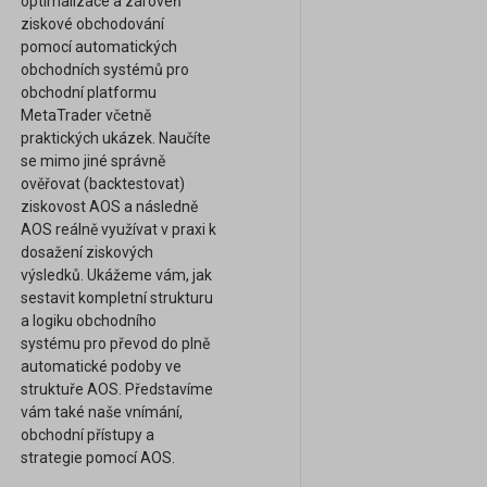
optimalizace a zároveň
ziskové obchodování
pomocí automatických
obchodních systémů pro
obchodní platformu
MetaTrader včetně
praktických ukázek. Naučíte
se mimo jiné správně
ověřovat (backtestovat)
ziskovost AOS a následně
AOS reálně využívat v praxi k
dosažení ziskových
výsledků. Ukážeme vám, jak
sestavit kompletní strukturu
a logiku obchodního
systému pro převod do plně
automatické podoby ve
struktuře AOS. Představíme
vám také naše vnímání,
obchodní přístupy a
strategie pomocí AOS.