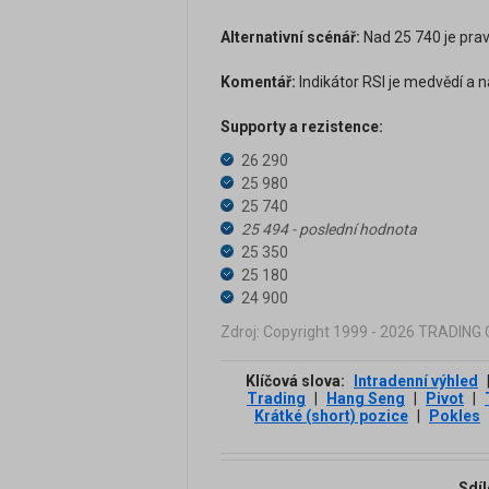
Alternativní scénář:
Nad 25 740 je prav
Komentář:
Indikátor RSI je medvědí a n
Supporty a rezistence:
26 290
25 980
25 740
25 494 - poslední hodnota
25 350
25 180
24 900
Zdroj: Copyright 1999 - 2026 TRADIN
Klíčová slova:
Intradenní výhled
Trading
|
Hang Seng
|
Pivot
|
Krátké (short) pozice
|
Pokles
Sdíl