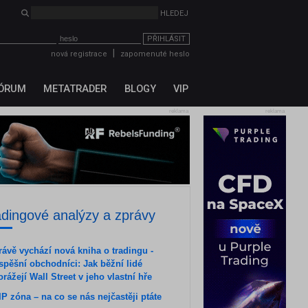
HLEDEJ
PŘIHLÁSIT
|
nová registrace
zapomenuté heslo
ÓRUM
METATRADER
BLOGY
VIP
reklama
reklama
adingové analýzy a zprávy
rávě vychází nová kniha o tradingu -
spěšní obchodníci: Jak běžní lidé
orážejí Wall Street v jeho vlastní hře
IP zóna – na co se nás nejčastěji ptáte