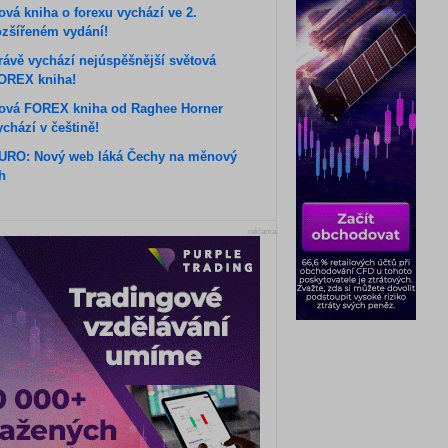
ová kniha o forexu vychází ve 2.
ozšířeném vydání!
rávě vychází nejúspěšnější světová
OREX kniha!
ová FOREX kniha od Raghee Horner
ychází v češtině!
URO: Nový web láká Čechy na měnový
rh
reklama