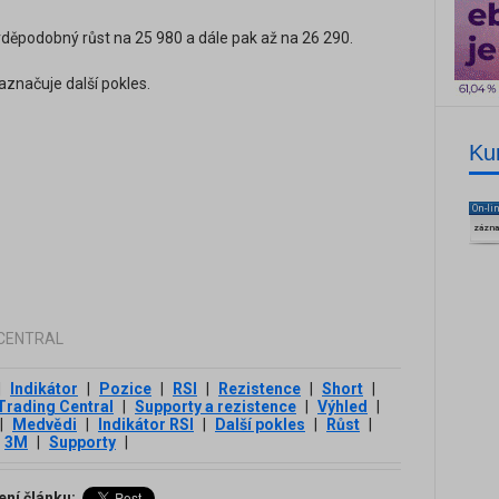
děpodobný růst na 25 980 a dále pak až na 26 290.
aznačuje další pokles.
Ku
On-li
zázn
G CENTRAL
|
Indikátor
|
Pozice
|
RSI
|
Rezistence
|
Short
|
Trading Central
|
Supporty a rezistence
|
Výhled
|
|
Medvědi
|
Indikátor RSI
|
Další pokles
|
Růst
|
3М
|
Supporty
|
ení článku: