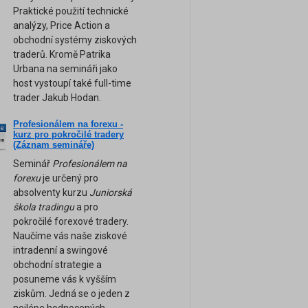
Praktické použití technické
analýzy, Price Action a
obchodní systémy ziskových
traderů. Kromě Patrika
Urbana na semináři jako
host vystoupí také full-time
trader Jakub Hodan.
Profesionálem na forexu -
ne
kurz pro pokročilé tradery
am
(Záznam semináře)
Seminář
Profesionálem na
forexu
je určený pro
absolventy kurzu
Juniorská
škola tradingu
a pro
pokročilé forexové tradery.
Naučíme vás naše ziskové
intradenní a swingové
obchodní strategie a
posuneme vás k vyšším
ziskům. Jedná se o jeden z