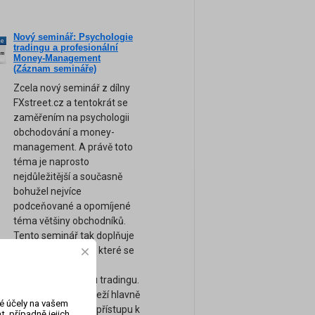
Nový seminář: Psychologie
ne
tradingu a profesionální
am
Money-Management
(Záznam semináře)
Zcela nový seminář z dílny
FXstreet.cz a tentokrát se
zaměřením na psychologii
obchodování a money-
management. A právě toto
téma je naprosto
nejdůležitější a současně
bohužel nejvíce
podceňované a opomíjené
téma většiny obchodníků.
Tento seminář tak doplňuje
naše ostatní kurzy, které se
zaměřují spíše na
technickou stránku tradingu.
Úspěch tradera záleží hlavně
vé účely na vašem
na jeho psychice a přístupu k
, případně jejich