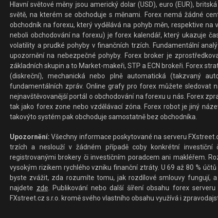
Hlavní světové měny jsou americký dolar (USD), euro (EUR), britská 
světě, na kterém se obchoduje s měnami. Forex nemá žádné centrál
obchodník na forexu, který vydělává na pohyb měn, respektive na v
neboli obchodování na forexu) je forex kalendář, který ukazuje č
volatility a prudké pohyby v finančních trzích. Fundamentální ana
upozornění na nebezpečné pohyby. Forex broker je zprostředkov
základních skupin a to Market-makeři, STP a ECN brokeři. Forex stra
(diskreční), mechanická nebo plně automatická (takzvaný aut
fundamentálních zpráv. Online grafy pro forex můžete sledovat na 
nejnavštěvovanější portál o obchodování na forexu u nás. Forex zprav
tak jako forex zone nebo vzdělávací zóna. Forex robot je jiný náz
takovýto systém pak obchoduje samostatně bez obchodníka.
Upozornění:
Všechny informace poskytované na serveru FXstreet.cz
trzích a neslouží v žádném případě coby konkrétní investiční č
registrovanými brokery či investičním poradcem ani makléřem. Rozd
vysokým rizikem rychlého vzniku finanční ztráty. U 69 až 80 % účtů 
byste zvážit, zda rozumíte tomu, jak rozdílové smlouvy fungují, a
najdete
zde
. Publikování nebo další šíření obsahu forex serveru
FXstreet.cz s.r.o. kromě svého vlastního obsahu využívá i zpravodajs