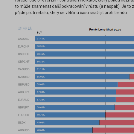
forexu. Jde o reverzní - contrarian indikátor, který pokud nazna
to může znamenat další pokračování v růstu (a naopak). Je to 
půjde proti retailu, který se většinu času snaží jít proti trendu.