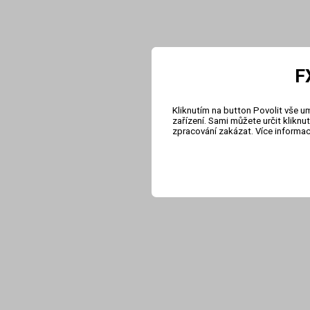
F
Kliknutím na button Povolit vše u
zařízení. Sami můžete určit klikn
zpracování zakázat. Více informa