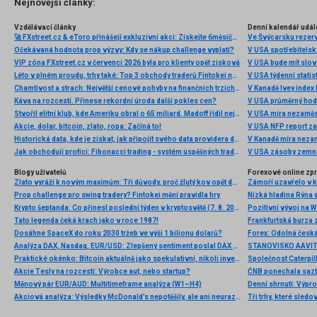
Nejnovější články:
Vzdělávací články
Denní kalendář udál
🚀 FXstreet.cz & eToro přinášejí exkluzivní akci: Získejte 6měsíční členství ve VIP zóně ZDARMA
Ve Švýcarsku rezer
Očekávaná hodnota prop výzvy: Kdy se nákup challenge vyplatí?
V USA spotřebitelsk
VIP zóna FXstreet.cz v červenci 2026 byla pro klienty opět zisková
V USA bude mít slo
Léto v plném proudu, trhy také: Top 3 obchody traderů Fintokei na indexech a zlatě
V USA týdenní statist
Chamtivost a strach: Největší cenové pohyby na finančních trzích (červenec 2026)
V Kanadě Ivey index
Káva na rozcestí. Přinese rekordní úroda další pokles cen?
V USA průměrný hod
Stvořil elitní klub, kde Ameriku obral o 65 miliard. Madoff řídil největší Ponzi dějin
V USA míra nezaměs
Akcie, dolar, bitcoin, zlato, ropa: Začíná to!
V USA NFP report z
Historická data, kde je získat, jak připojit svého data providera do MultiCharts a proč je budeme potřebovat? (4. díl)
V Kanadě míra neza
Jak obchodují profíci: Fibonacci trading - systém úspěšných traderů
V USA zásoby zemní
Blogy uživatelů
Forexové online zp
Zlato vyráží k novým maximům: Tři důvody, proč žlutý kov opět dominuje
Prop challenge pro swing tradery? Fintokei mění pravidla hry
Nízká hladina Rýna 
Krypto šeptanda: Co přinesl poslední týden v kryptosvětě (7. 8. 2026)
Pozitivní vývoj na Wa
Tato legenda čeká krach jako v roce 1987!
Frankfurtská burza 
Dosáhne SpaceX do roku 2030 tržeb ve výši 1 bilionu dolarů?
Analýza DAX, Nasdaq, EUR/USD: Zlepšený sentiment poslal DAX na nová maxima
Praktické okénko: Bitcoin aktuálně jako spekulativní, nikoli investiční aktivum
Akcie Tesly na rozcestí: Výrobce aut, nebo startup?
Měnový pár EUR/AUD: Multitimeframe analýza (W1–H4)
Denní shrnutí: Výpro
Akciová analýza: Výsledky McDonald’s nepotěšily, ale ani neurazily. Jakou vizi společnost prezentovala?
Tři trhy, které sledo