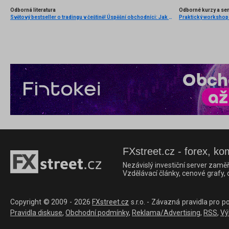
Odborná literatura
Odborné kurzy a se
Světový bestseller o tradingu v češtině! Úspěšní obchodníci: Jak běžní lidé porážejí Wall Street v jeho vlastní hře
FXstreet.cz - forex, ko
Nezávislý investiční server zaměř
Vzdělávací články, cenové grafy,
Copyright © 2009 - 2026
FXstreet.cz
s.r.o. - Závazná pravidla pro p
Pravidla diskuse
,
Obchodní podmínky
,
Reklama/Advertising
,
RSS
,
Vý