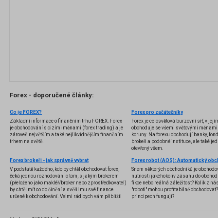
Forex - doporučené články:
Co je FOREX?
Forex pro začátečníky
Základní informace o finančním trhu FOREX. Forex
Forex je celosvětová burzovní síť, v jej
je obchodování s cizími měnami (forex trading) a je
obchoduje se všemi světovými měnami,
zároveň největším a také nejlikvidnějším finančním
koruny. Na forexu obchodují banky, fondy
trhem na světě.
brokeři a podobné instituce, ale také jedn
otevřený všem.
Forex brokeři - jak správně vybrat
V podstatě každého, kdo by chtěl obchodovat forex,
Snem některých obchodníků je obchodo
čeká jednou rozhodování o tom, s jakým brokerem
nutnosti jakéhokoliv zásahu do obchod
(přeloženo jako makléř/broker nebo zprostředkovatel)
fikce nebo reálná záležitost? Kolik z nás
by chtěl mít co do činění a svěřil mu své finance
"roboti" mohou profitabilně obchodovat
určené k obchodování. Velmi rád bych vám přiblížil
principech fungují?
problematiku výběru brokera, rozdíl mezi
jednotlivými typy brokerů a v neposlední řadě uvedu
několik příkladů nejznámějších z nich.