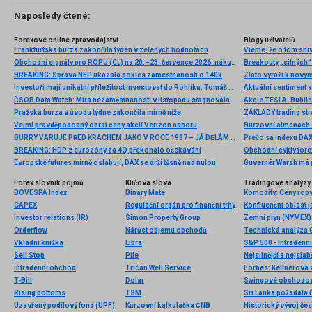
Naposledy čtené:
Forexové online zpravodajství
Blogy uživatelů
Frankfurtská burza zakončila týden v zelených hodnotách
Vieme, že o tom snív
Obchodní signály pro ROPU (CL) na 20.–23. července 2026: nákup nad 81,25 USD (21 SMA – 5/8 Murray)
Breakouty „silných“
BREAKING: Správa NFP ukázala pokles zamestnanosti o 140k
Investoři mají unikátní příležitost investovat do Rohlíku. Tomáš Čupr nabízí nové bondy i akcie
ČSOB Data Watch: Míra nezaměstnanosti v listopadu stagnovala
Akcie TESLA: Bubli
Pražská burza v úvodu týdne zakončila mírně níže
ZÁKLADY trading st
Velmi pravděpodobný obrat ceny akcií Verizon nahoru
Burzovní almanach: 
BURRY VARUJE PŘED KRACHEM JAKO V ROCE 1987 – JÁ DĚLÁM TOHLE
Prečo sa indexu DA
BREAKING: HDP z eurozóny za 4Q překonalo očekávání
Obchodní cykly fore
Evropské futures mírně oslabují, DAX se drží těsně nad nulou
Guvernér Warsh má p
Forex slovník pojmů
Klíčová slova
Tradingové analýzy 
BOVESPA Index
Binary Mate
CAPEX
Regulační orgán pro finanční trhy
Konfluenční oblast 
Investor relations (IR)
Simon Property Group
Zemní plyn (NYMEX) 
Orderflow
Nárůst objemu obchodů
Technická analýza
Vkladní knížka
Libra
S&P 500 - Intradenn
Sell Stop
Píle
Nejsilnější a nejsla
Intradenní obchod
Trican Well Service
T-Bill
Dolar
Swingové obchodov
Rising bottoms
TSM
Srí Lanka požádala Č
Uzavřený podílový fond (UPF)
Kurzovní kalkulačka ČNB
Historický vývoj če