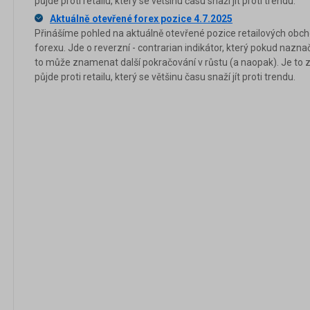
půjde proti retailu, který se většinu času snaží jít proti trendu.
Aktuálně otevřené forex pozice 4.7.2025
Přinášíme pohled na aktuálně otevřené pozice retailových obch
forexu. Jde o reverzní - contrarian indikátor, který pokud nazna
to může znamenat další pokračování v růstu (a naopak). Je to 
půjde proti retailu, který se většinu času snaží jít proti trendu.