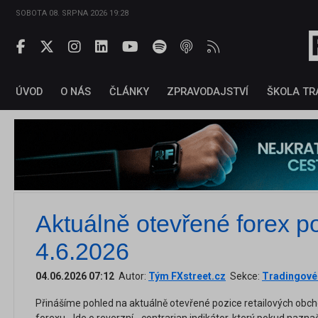
SOBOTA 08. SRPNA 2026 19:28
ÚVOD
O NÁS
ČLÁNKY
ZPRAVODAJSTVÍ
ŠKOLA TR
Aktuálně otevřené forex p
4.6.2026
04.06.2026 07:12
Autor:
Tým FXstreet.cz
Sekce:
Tradingové 
Přinášíme pohled na aktuálně otevřené pozice retailových obch